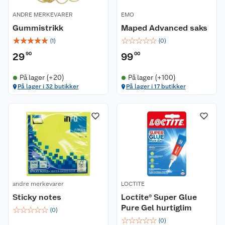
ANDRE MERKEVARER
EMO
Gummistrikk
Maped Advanced saks
☆
☆
☆
☆
☆
☆
☆
☆
☆
☆
(
1
)
(
0
)
29
90
99
00
På lager (+20)
På lager (+100)
Kundeservice
På lager i 32 butikker
På lager i 17 butikker
Om oss
Kontakt oss
Nyheter
Angre- og returrett
Våre butikker
Reklamasjon og garanti
Våre merkevarer
Ofte stilte spørsmål
andre merkevarer
LOCTITE
Sticky notes
Loctite® Super Glue
Coop kjeder
Betalingsalternativer
Pure Gel hurtiglim
☆
☆
☆
☆
☆
(
0
)
☆
☆
☆
☆
☆
(
0
)
Ledige stillinger
Leveringsalternativer
Åpent kjøp