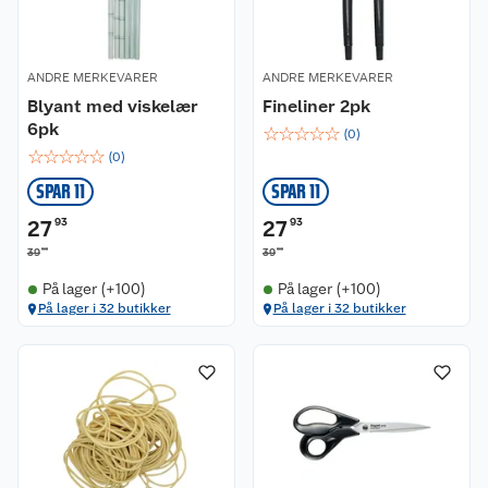
ANDRE MERKEVARER
ANDRE MERKEVARER
Blyant med viskelær
Fineliner 2pk
6pk
☆
☆
☆
☆
☆
(
0
)
☆
☆
☆
☆
☆
(
0
)
SPAR 11
SPAR 11
27
93
27
93
90
90
39
39
På lager (+100)
På lager (+100)
På lager i 32 butikker
På lager i 32 butikker