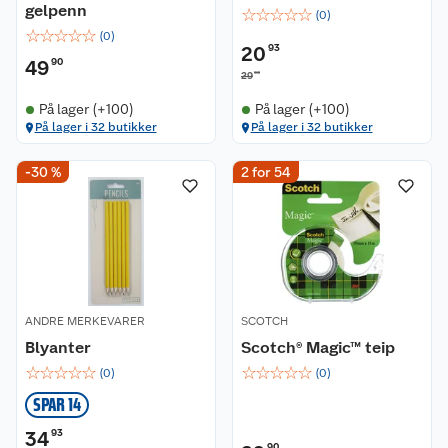
gelpenn
☆
☆
☆
☆
☆
(
0
)
☆
☆
☆
☆
☆
(
0
)
20
93
49
90
90
29
På lager (+100)
På lager (+100)
På lager i 32 butikker
På lager i 32 butikker
-30 %
2 for 54
ANDRE MERKEVARER
SCOTCH
Blyanter
Scotch® Magic™ teip
☆
☆
☆
☆
☆
☆
☆
☆
☆
☆
(
0
)
(
0
)
SPAR 14
34
93
90