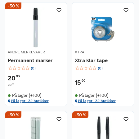
-30 %
ANDRE MERKEVARER
XTRA
Permanent marker
Xtra klar tape
☆
☆
☆
☆
☆
☆
☆
☆
☆
☆
(
0
)
(
0
)
20
93
15
90
90
29
På lager (+100)
På lager (+100)
På lager i 32 butikker
På lager i 32 butikker
-30 %
-30 %