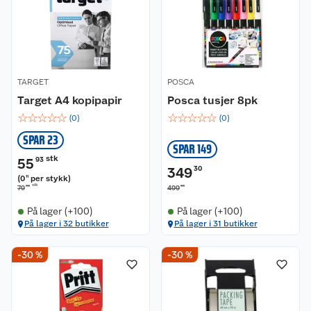
TARGET
POSCA
Target A4 kopipapir
Posca tusjer 8pk
☆
☆
☆
☆
☆
☆
☆
☆
☆
☆
(
0
)
(
0
)
SPAR 23
SPAR 149
stk
55
93
349
30
(
0
per stykk
)
11
stk
90
00
79
499
På lager (+100)
På lager (+100)
På lager i 32 butikker
På lager i 31 butikker
-30 %
-30 %