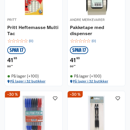
PRITT
ANDRE MERKEVARER
Pritt Heftemasse Multi
Pakketape med
Tac
dispenser
☆
☆
☆
☆
☆
☆
☆
☆
☆
☆
(
0
)
(
0
)
SPAR 17
SPAR 17
41
93
41
93
90
90
59
59
På lager (+100)
På lager (+100)
På lager i 32 butikker
På lager i 32 butikker
-30 %
-30 %