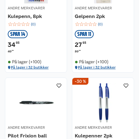
ANDRE MERKEVARER
ANDRE MERKEVARER
Kulepenn, 8pk
Gelpenn 2pk
☆
☆
☆
☆
☆
☆
☆
☆
☆
☆
(
0
)
(
0
)
SPAR 14
SPAR 11
34
93
27
93
90
90
49
39
På lager (+100)
På lager (+100)
På lager i 32 butikker
På lager i 32 butikker
-30 %
ANDRE MERKEVARER
ANDRE MERKEVARER
Pilot Frixion ball
Kulepenner 2pk