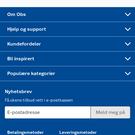
Sponsorvirksomhet
Cookies
Coop Mastercard
Velg riktig barnesykkel
LEGO
Om Obs
Leveringstid
Coop bedriftskort
Oppskrifter
Høytrykkspyler
Hjelp og support
Min kake
Ukas 4 middagstilbud
Klær
Kundefordeler
Mer inspirasjon
Symaskin
Bli inspirert
Joggesko dame
Populære kategorier
Nyhetsbrev
Få ukens tilbud rett i e-postkassen
E-postadresse
Meld meg på
Betalingsmetoder
Leveringsmetoder