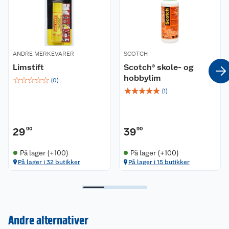
ANDRE MERKEVARER
SCOTCH
Limstift
Scotch® skole- og
hobbylim
☆
☆
☆
☆
☆
(
0
)
☆
☆
☆
☆
☆
(
1
)
29
90
39
90
På lager (+100)
På lager (+100)
På lager i 32 butikker
På lager i 15 butikker
Kundeservice
Andre alternativer
Om oss