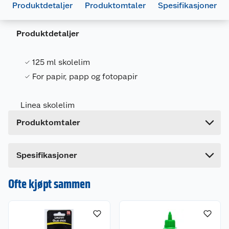
Produktdetaljer
Produktomtaler
Spesifikasjoner
Generelt
Produktdetaljer
Artikkelnummer
7071862026982
Leverandørens artikkelnummer
1930
125 ml skolelim
For papir, papp og fotopapir
Forpakningsmål
Bruttovekt
0.14 kg
Linea skolelim
Høyde
15 cm
Produktomtaler
Lengde
8 cm
Bredde
3 cm
Dette produktet har ikke fått noen omtale ennå.
Spesifikasjoner
Hvis du kjøper produktet får du invitasjon til å gi
en omtale.
Ofte kjøpt sammen