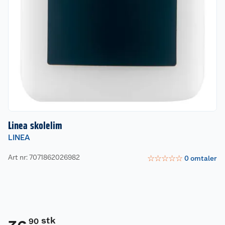
Linea skolelim
LINEA
Art nr: 7071862026982
☆
☆
☆
☆
☆
0
omtaler
stk
90