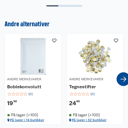
Kundeservice
Om oss
Kontakt oss
Andre alternativer
Nyheter
Angre- og returrett
Våre butikker
Reklamasjon og garanti
Våre merkevarer
Ofte stilte spørsmål
Coop kjeder
Betalingsalternativer
ANDRE MERKEVARER
ANDRE MERKEVARER
Ledige stillinger
Leveringsalternativer
Åpent kjøp
Boblekonvolutt
Tegnestifter
☆
☆
☆
☆
☆
☆
☆
☆
☆
☆
(
0
)
(
0
)
Bærekraft
Pakkesporing
Coop medlem
19
90
24
90
Sikkerhetsdatablad
Sikkerhetsdatablad
Retur av el-avfall
Trampoline
På lager (+100)
På lager (+100)
På lager i 14 butikker
På lager i 32 butikker
Samvirkelag
Kjøpsvilkår
Klikk og hent
Festdrakter til hele familien
Hagemøbler og utemøbler