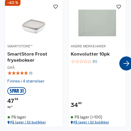
-40 %
SMARTSTORE™
ANDRE MERKEVARER
SmartStore Frost
Konvolutter 10pk
frysebokser
☆
☆
☆
☆
☆
(
0
)
GRÅ
☆
☆
☆
☆
☆
(
1
)
Finnes i 4 størrelser
SPAR 31
47
94
34
90
90
79
På lager
På lager (+100)
På lager i 32 butikker
På lager i 32 butikker