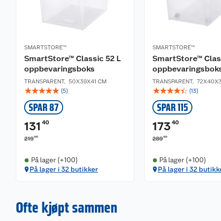
SMARTSTORE™
SMARTSTORE™
SmartStore™ Classic 52 L
SmartStore™ Clas
oppbevaringsboks
oppbevaringsbok
TRANSPARENT
,
50X39X41 CM
TRANSPARENT
,
72X40X
☆
☆
☆
☆
☆
☆
☆
☆
☆
☆
(
5
)
(
13
)
SPAR 87
SPAR 115
40
40
131
173
00
00
219
289
På lager (+100)
På lager (+100)
På lager i 32 butikker
På lager i 32 butikk
Ofte kjøpt sammen