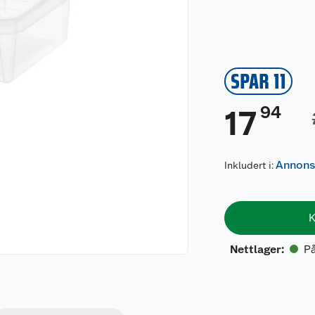
SPAR 11
94
17
Annons
Inkludert i:
K
På
Nettlager
: