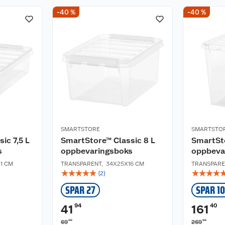
-40 %
-40 %
SMARTSTORE
SMARTSTO
ic 7,5 L
SmartStore™ Classic 8 L
SmartSto
s
oppbevaringsboks
oppbeva
1 CM
TRANSPARENT
,
34X25X16 CM
TRANSPARE
☆
☆
☆
☆
☆
☆
☆
☆
☆
(
2
)
SPAR 27
SPAR 1
94
40
41
161
90
00
69
269