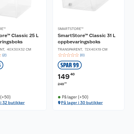
RE™
SMARTSTORE™
re™ Classic 25 L
SmartStore™ Classic 31 L
ringsboks
oppbevaringsboks
NT
,
40X30X32 CM
TRANSPARENT
,
72X40X19 CM
☆
☆
☆
☆
☆
☆
(
2
)
(
0
)
5
SPAR 99
40
149
00
249
 (+50)
På lager (+50)
 i 32 butikker
På lager i 30 butikker