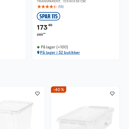
TRANSPARENT
,
72X40X38 CM
☆
☆
☆
☆
☆
(
13
)
SPAR 115
40
173
00
289
På lager (+100)
På lager i 32 butikker
-40 %