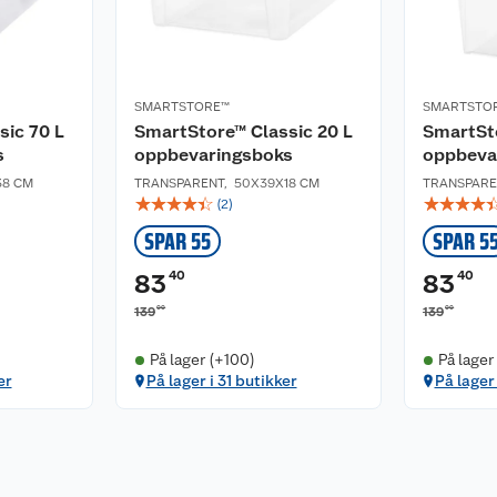
SMARTSTORE™
SMARTSTO
sic 70 L
SmartStore™ Classic 20 L
SmartSto
s
oppbevaringsboks
oppbeva
38 CM
TRANSPARENT
,
50X39X18 CM
TRANSPARE
☆
☆
☆
☆
☆
☆
☆
☆
☆
(
2
)
SPAR 55
SPAR 5
40
40
83
83
00
00
139
139
På lager (+100)
På lager
er
På lager i 31 butikker
På lager