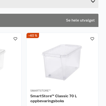
Se hele utvalget
-40 %
SMARTSTORE™
SmartStore™ Classic 70 L
oppbevaringsboks