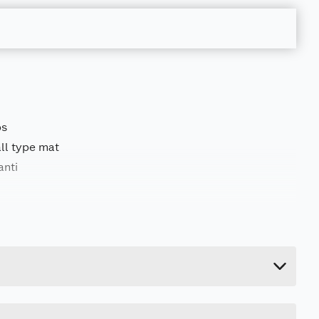
ps
ll type mat
anti
0.05 kg
5.5 cm
14.7 cm
8.4 cm