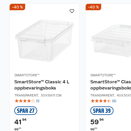
-40 %
-40 %
SMARTSTORE™
SMARTSTORE™
SmartStore™ Classic 4 L
SmartStore™ Class
oppbevaringsboks
oppbevaringsbok
TRANSPARENT
,
30X19X11 CM
TRANSPARENT
,
40X30X1
☆
☆
☆
☆
☆
☆
☆
☆
☆
☆
(
1
)
(
6
)
SPAR 27
SPAR 39
94
94
41
59
90
90
69
99