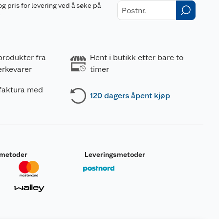
og pris for levering ved å søke på
r
produkter fra
Hent i butikk etter bare to
erkevarer
timer
 faktura med
120 dagers åpent kjøp
smetoder
Leveringsmetoder