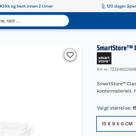
Klikk og hent innen 2 timer
120 dager åpen
SmartStore™ C
Art nr: 7332462084
SmartStore™ Class
kontormateriell, 
Valgt størrelse
:
1
15 X 9 X 6 CM