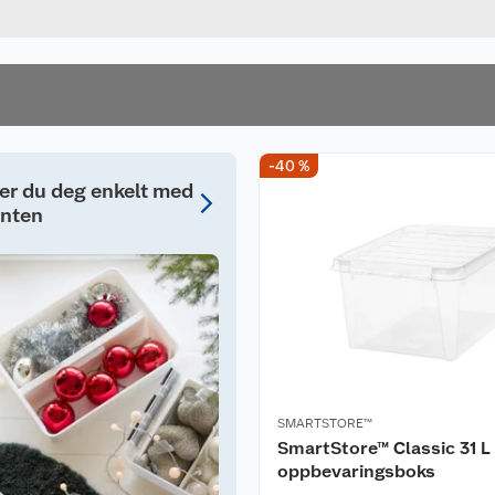
å organisere ulike
og kan derfor brukes
-40 %
langvarig bruk og
ter du deg enkelt med
ynten
SMARTSTORE™
SmartStore™ Classic 31 L
oppbevaringsboks