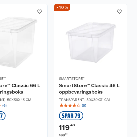
-40 %
RE™
SMARTSTORE™
re™ Classic 66 L
SmartStore™ Classic 46 L
ringsboks
oppbevaringsboks
NT
,
59X39X43 CM
TRANSPARENT
,
59X39X31 CM
☆
☆
☆
☆
☆
☆
(
6
)
(
9
)
07
SPAR 79
40
119
00
199