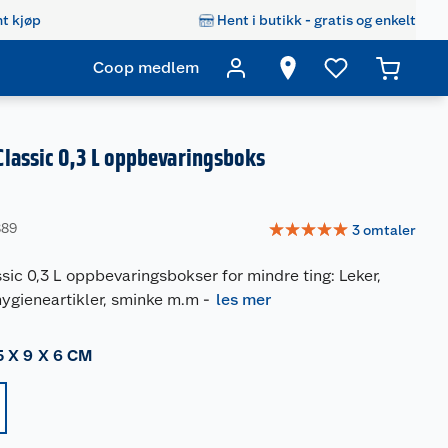
t kjøp
Hent i butikk - gratis og enkelt
Coop medlem
lassic 0,3 L oppbevaringsboks
☆
☆
☆
☆
☆
889
3
omtaler
ic 0,3 L oppbevaringsbokser for mindre ting: Leker,
hygieneartikler, sminke m.m
-
les mer
5 X 9 X 6 CM