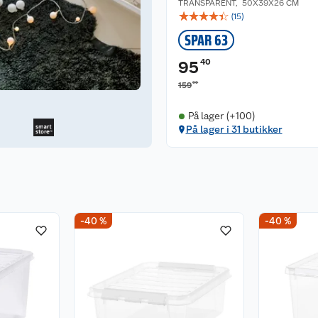
TRANSPARENT
,
50X39X26 CM
☆
☆
☆
☆
☆
(
15
)
SPAR 63
40
95
00
159
På lager (+100)
På lager i 31 butikker
-40 %
-40 %