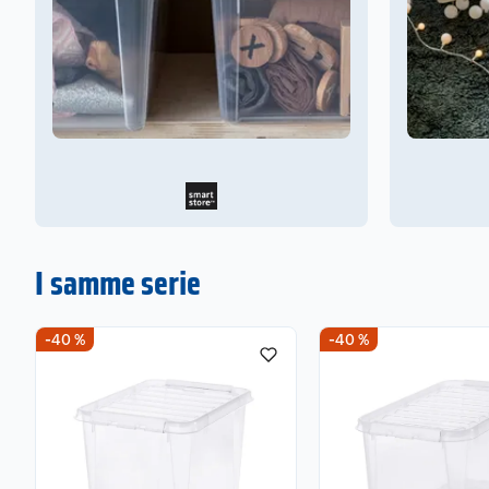
I samme serie
-40 %
-40 %