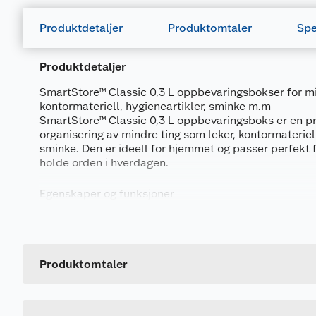
Produktdetaljer
Produktomtaler
Spe
Produktdetaljer
SmartStore™ Classic 0,3 L oppbevaringsbokser for min
kontormateriell, hygieneartikler, sminke m.m
SmartStore™ Classic 0,3 L oppbevaringsboks er en pra
organisering av mindre ting som leker, kontormateriel
sminke. Den er ideell for hjemmet og passer perfekt 
holde orden i hverdagen.
Egenskaper og funksjoner
Disse oppbevaringsboksene er laget av polypropylen
Generelt
i hverandre uten lokk, og oppå hverandre med lokk. L
med klips, som sørger for at innholdet holdes trygt.
Artikkelnummer
for oppbevaring av all type mat, noe som gjør dem sv
Leverandørens artikkelnummer
Produktomtaler
Tekniske spesifikasjoner
Størrelse
Målene på boksen er B9xH15xD6 cm, og den tåler tem
+120 °C. Den kan også brukes i mikrobølgeovn uten l
Farge