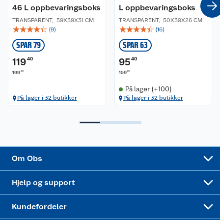
46 L oppbevaringsboks
L oppbevaringsboks
Coop kjeder
Betalingsalternativer
TRANSPARENT
,
59X39X31 CM
TRANSPARENT
,
50X39X26 CM
☆
☆
☆
☆
☆
☆
☆
☆
☆
☆
(
9
)
(
16
)
Ledige stillinger
Leveringsalternativer
Åpent kjøp
SPAR 79
SPAR 63
Bærekraft
Pakkesporing
Coop medlem
119
40
95
40
00
00
199
159
Sikkerhetsdatablad
Sikkerhetsdatablad
Retur av el-avfall
Trampoline
På lager (+100)
På lager i 32 butikker
På lager i 32 butikker
Samvirkelag
Kjøpsvilkår
Klikk og hent
Festdrakter til hele familien
Hagemøbler og utemøbler
Virksomheten
Personvern
Matvaregaranti
Alt til grillsesongen
Sykler og sykkelutstyr
Sponsorvirksomhet
Cookies
Coop Mastercard
Velg riktig barnesykkel
LEGO
Om Obs
Leveringstid
Coop bedriftskort
Oppskrifter
Høytrykkspyler
Hjelp og support
Min kake
Ukas 4 middagstilbud
Klær
Kundefordeler