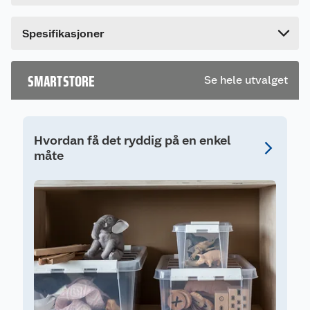
SmartStore™ Bedroller 60 L er en romslig
Bredde
59 cm
oppbevaringsboks som hjelper deg å maksimere
Spesifikasjoner
plassen i hjemmet. Den er spesielt egnet for
oppbevaring under seng, og de integrerte hjulene
gjør det enkelt å rulle boksen inn og ut. Det
SMARTSTORE
Se hele utvalget
sammenleggbare lokket beskytter innholdet og
gjør den praktisk også i lavere rom.
Egenskaper og funksjoner
Hvordan få det ryddig på en enkel
Boksen er laget av slitesterk, resirkulert plast i en
måte
lys farge som passer inn i de fleste hjem. Det
transparente lokket gir god oversikt over
innholdet, og solide klips holder lokket sikkert på
plass. Perfekt for klær, sengetøy og
sesongoppbevaring.
Tekniske spesifikasjoner
Volum: 60 L
Materiale: Resirkulert plast (polypropylen)
Funksjoner: Hjul, sammenleggbart lokk,