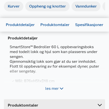
Kurver
Oppheng og knotter
Vanndunker
O
Produktdetaljer
Produktomtaler
Spesifikasjoner
Produktdetaljer
Generelt
SmartStore™ Bedroller 60 L oppbevaringsboks
Artikkelnummer
6411760609916
med todelt lokk og hjul som kan plasseres under
sengen.
Leverandørens artikkelnummer
60991
Gjennomsiktig lokk som gjør at du ser innholdet.
Flott til oppbevaring av for eksempel dyner, puter
Størrelse
79.5 X 59 X 17.5 CM
eller sengetøy.
Farge
TRANSPARENT
Mål: B76xH51xD18 cm
Forpakningsmål
Med 4 hjul og delt gjennomsiktig lokk
les mer
Bruttovekt
2 kg
Solide klips holder lokket på plass
Høyde
5 cm
Produsert i Sverige, 10 års garanti
Produktomtaler
Lengde
79.5 cm