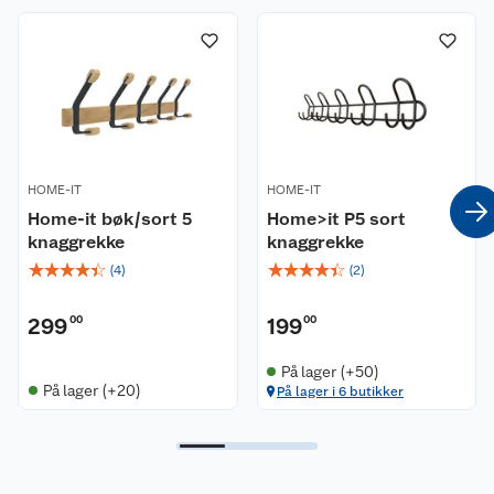
HOME-IT
HOME-IT
Home-it bøk/sort 5
Home>it P5 sort
knaggrekke
knaggrekke
☆
☆
☆
☆
☆
☆
☆
☆
☆
☆
(
4
)
(
2
)
299
00
199
00
På lager (+50)
På lager (+20)
På lager i 6 butikker
Kundeservice