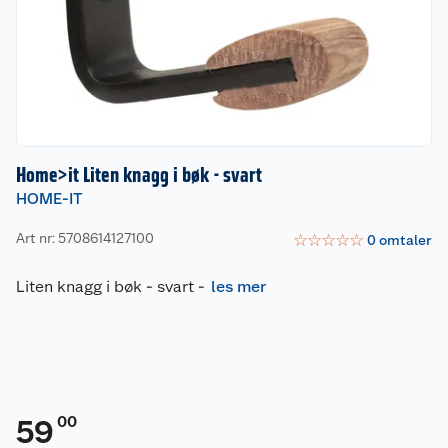
Home>it Liten knagg i bøk - svart
HOME-IT
Art nr: 5708614127100
☆
☆
☆
☆
☆
0
omtaler
Liten knagg i bøk - svart
-
les mer
00
59