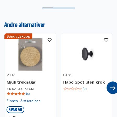
Andre alternativer
Kundeservice
Søndagskupp
Om oss
Kontakt oss
Nyheter
Angre- og returrett
Våre butikker
Reklamasjon og garanti
MJUK
HABO
Våre merkevarer
Ofte stilte spørsmål
Mjuk treknagg
Habo Spot liten krok
☆
☆
☆
☆
☆
EIK NATUR
,
7,5 CM
(
0
)
Coop kjeder
Betalingsalternativer
☆
☆
☆
☆
☆
(
5
)
Finnes i 3 størrelser
Ledige stillinger
Leveringsalternativer
Åpent kjøp
SPAR 50
Bærekraft
Pakkesporing
Coop medlem
00