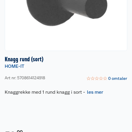
Knagg rund (sort)
HOME-IT
Art nr: 5708614124918
☆
☆
☆
☆
☆
0
omtaler
Knaggrekke med 1 rund knagg i sort
-
les mer
00