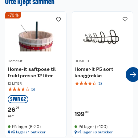
Ofte kjøpt sammen
Inkluderer skruer og plugger til montering
-70 %
Home>it
HOME-IT
Home-it saftpose til
Home>it P5 sort
fruktpresse 12 liter
knaggrekke
☆
☆
☆
☆
☆
12 LITER
(
2
)
☆
☆
☆
☆
☆
(
5
)
SPAR 62
26
97
199
00
90
89
På lager (6-20)
På lager (+100)
På lager i 1 butikker
På lager i 6 butikker