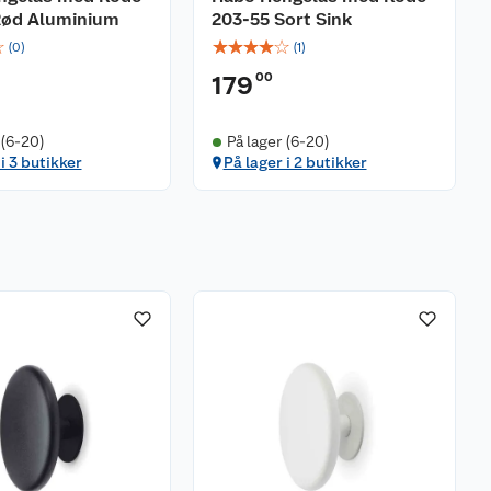
Rød Aluminium
203-55 Sort Sink
☆
☆
☆
☆
☆
☆
(
0
)
(
1
)
00
179
 (6-20)
På lager (6-20)
i 3 butikker
På lager i 2 butikker