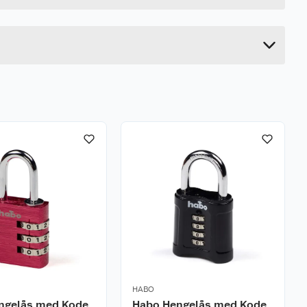
16 cm
11 cm
HABO
ngelås med Kode
Habo Hengelås med Kode