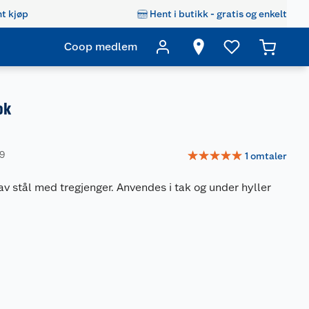
t kjøp
Hent i butikk - gratis og enkelt
Coop medlem
ok
☆
☆
☆
☆
☆
29
1
omtaler
v stål med tregjenger. Anvendes i tak og under hyller