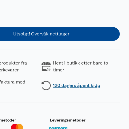
Utsolgt! Overvåk nettlager
produkter fra
Hent i butikk etter bare to
erkevarer
timer
 faktura med
120 dagers åpent kjøp
smetoder
Leveringsmetoder