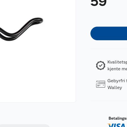
59
Kvalitets
kjente m
Gebyrfri
Walley
Betaling