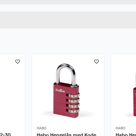
Lengde
Bredde
HABO
HABO
02-30
Habo Hengelås med Kode
Habo He