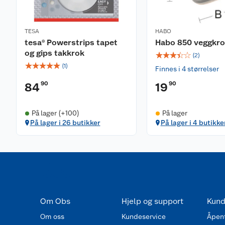
TESA
HABO
tesa® Powerstrips tapet
Habo 850 veggkr
og gips takkrok
☆
☆
☆
☆
☆
(
2
)
☆
☆
☆
☆
☆
(
1
)
Finnes i 4 størrelser
90
90
84
19
På lager (+100)
På lager
På lager i 26 butikker
På lager i 4 butikke
Om Obs
Hjelp og support
Kund
Om oss
Kundeservice
Åpent