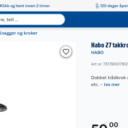
Klikk og hent innen 2 timer
120 dager åpen
Knagger og kroker
Habo 27 takkr
HABO
Art nr: 73179001791
Dobbel trådkrok a
etc.
-
les mer
00