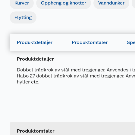
Kurver
Oppheng og knotter
Vanndunker
Flytting
Produktdetaljer
Produktomtaler
Spe
Produktdetaljer
Dobbel trådkrok av stål med tregjenger. Anvendes i ta
Habo 27 dobbel trådkrok av stål med tregjenger. Anv
hyller etc.
Generelt
Artikkelnummer
Leverandørens artikkelnummer
Produktomtaler