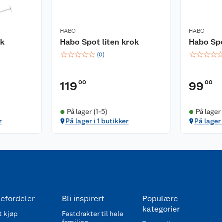
HABO
HABO
ok
Habo Spot liten krok
Habo Spo
☆
☆
☆
☆
☆
☆
☆
☆
☆
(
0
)
00
00
119
99
På lager (1-5)
På lager 
r
På lager i 1 butikker
På lager 
efordeler
Bli inspirert
Populære
kategorier
 kjøp
Festdrakter til hele