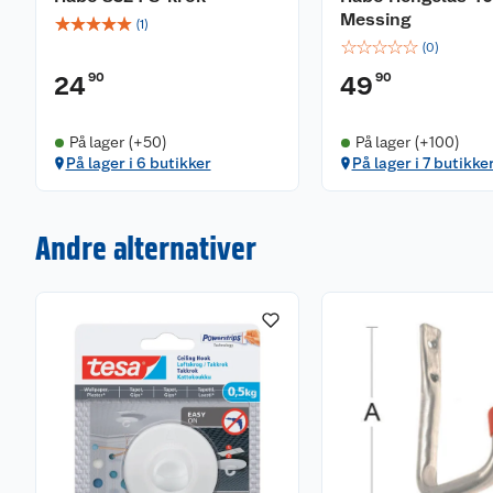
Messing
☆
☆
☆
☆
☆
(
1
)
☆
☆
☆
☆
☆
(
0
)
90
90
24
49
På lager (+50)
På lager (+100)
På lager i 6 butikker
På lager i 7 butikke
Andre alternativer