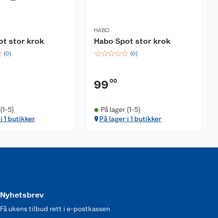
HABO
t stor krok
Habo Spot stor krok
☆
☆
☆
☆
☆
☆
(
0
)
(
0
)
00
99
(1-5)
På lager (1-5)
i 1 butikker
På lager i 1 butikker
Nyhetsbrev
Få ukens tilbud rett i e-postkassen