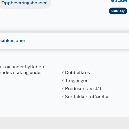
Oppbevaringsbokser
sifikasjoner
k og under hyller etc.
endes i tak og under
Dobbelkrok
Tregjenger
Produsert av stål
Sortlakkert utførelse
Forpakningsmål
7317900179129
Bruttovekt
17912
Høyde