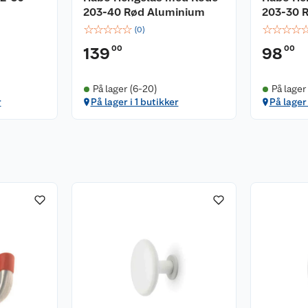
203-40 Rød Aluminium
203-30 
☆
☆
☆
☆
☆
☆
☆
☆
☆
(
0
)
00
00
139
98
På lager (6-20)
På lager
r
På lager i 1 butikker
På lager 