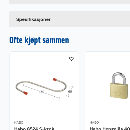
Spesifikasjoner
Ofte kjøpt sammen
HABO
HABO
Habo 8524 S-krok
Habo Hengelås 4