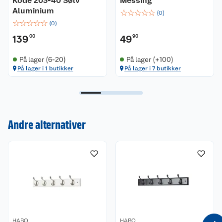
Kode 203-40 Sølv
Messing
Aluminium
☆
☆
☆
☆
☆
(
0
)
☆
☆
☆
☆
☆
(
0
)
139
00
49
90
På lager (6-20)
På lager (+100)
På lager i 1 butikker
På lager i 7 butikker
Kundeservice
Om oss
Kontakt oss
Andre alternativer
Nyheter
Angre- og returrett
Våre butikker
Reklamasjon og garanti
Våre merkevarer
Ofte stilte spørsmål
Coop kjeder
Betalingsalternativer
HABO
HABO