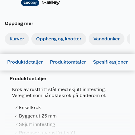
Oppdag mer
Kurver
Oppheng og knotter
Vanndunker
O
Produktdetaljer
Produktomtaler
Spesifikasjoner
Produktdetaljer
Krok av rustfritt stål med skjult innfesting.
Velegnet som håndklekrok på baderom ol.
Generelt
Enkelkrok
Artikkelnummer
7317900178665
Bygger ut 25 mm
Skjult innfesting
Leverandørens artikkelnummer
17866
Produsert av rustfritt stål