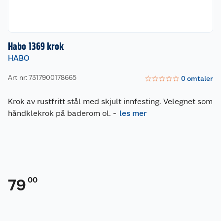
Habo 1369 krok
HABO
Art nr: 7317900178665
☆
☆
☆
☆
☆
0
omtaler
Krok av rustfritt stål med skjult innfesting. Velegnet som
håndklekrok på baderom ol.
-
les mer
00
79