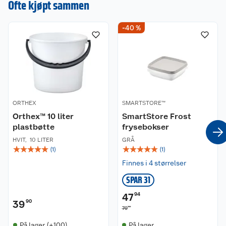
Ofte kjøpt sammen
Kundeservice
-40 %
Om oss
Kontakt oss
Nyheter
Angre- og returrett
Våre butikker
Reklamasjon og garanti
ORTHEX
SMARTSTORE™
Orthex™ 10 liter
SmartStore Frost
Våre merkevarer
Ofte stilte spørsmål
plastbøtte
frysebokser
HVIT
,
10 LITER
GRÅ
Coop kjeder
Betalingsalternativer
☆
☆
☆
☆
☆
☆
☆
☆
☆
☆
(
1
)
(
1
)
Finnes i 4 størrelser
Ledige stillinger
Leveringsalternativer
Åpent kjøp
SPAR 31
Bærekraft
Pakkesporing
Coop medlem
47
94
39
90
90
79
Sikkerhetsdatablad
Sikkerhetsdatablad
Retur av el-avfall
Trampoline
På lager (+100)
På lager