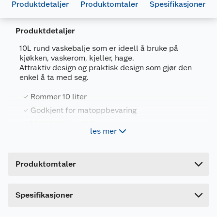
Produktdetaljer
Produktomtaler
Spesifikasjoner
Produktdetaljer
Generelt
10L rund vaskebalje som er ideell å bruke på
Artikkelnummer
3253921715059
kjøkken, vaskerom, kjeller, hage.
Attraktiv design og praktisk design som gjør den
Leverandørens artikkelnummer
241745
enkel å ta med seg.
Størrelse
37 X 37 X 14.5 CM
Rommer 10 liter
Farge
GRÅ
Godkjent for matoppbevaring
Forpakningsmål
Multifunksjonell form
les mer
Bruttovekt
Lett å frakte med seg
0.23 kg
Høyde
14.5 cm
Produktomtaler
Lengde
38 cm
Bredde
38 cm
Spesifikasjoner