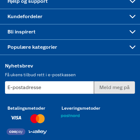
Hjelp og support
Min kake
Ukas 4 middagstilbud
Klær
Kundefordeler
Mer inspirasjon
Symaskin
Bli inspirert
Joggesko dame
Populære kategorier
Nyhetsbrev
Få ukens tilbud rett i e-postkassen
E-postadresse
Meld meg på
Betalingsmetoder
Leveringsmetoder