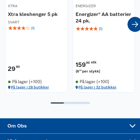
Våre butikker
Reklamasjon og garanti
XTRA
ENERGIZER
Xtra kleshenger 5 pk
Energizer® AA batterier
Våre merkevarer
Ofte stilte spørsmål
24 pk.
SVART
☆
☆
☆
☆
☆
☆
☆
☆
☆
☆
(
1
)
(
1
)
Coop kjeder
Betalingsalternativer
Ledige stillinger
Leveringsalternativer
Åpent kjøp
Bærekraft
Pakkesporing
Coop medlem
stk
159
00
29
90
(
6
per stykk
)
63
Sikkerhetsdatablad
Sikkerhetsdatablad
Retur av el-avfall
Trampoline
På lager (+100)
På lager (+100)
På lager i 28 butikker
På lager i 32 butikker
Samvirkelag
Kjøpsvilkår
Klikk og hent
Festdrakter til hele familien
Hagemøbler og utemøbler
Virksomheten
Personvern
Matvaregaranti
Alt til grillsesongen
Sykler og sykkelutstyr
Sponsorvirksomhet
Cookies
Coop Mastercard
Velg riktig barnesykkel
LEGO
Om Obs
Leveringstid
Coop bedriftskort
Oppskrifter
Høytrykkspyler