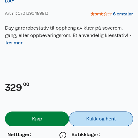
DAY
Art nr: 5701390489813
☆
☆
☆
☆
☆
6
omtaler
Day gardrobestativ til oppheng av klær på soverom,
gang, eller oppbevaringsrom. Et anvendelig klesstativ!
-
les mer
00
329
Kjøp
Klikk og hent
Nettlager
:
Butikklager: