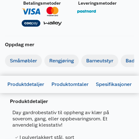
Betalingsmetoder
Leveringsmetoder
Oppdag mer
Småmøbler
Rengjøring
Barneutstyr
Bade
Produktdetaljer
Produktomtaler
Spesifikasjoner
Produktdetaljer
Day gardrobestativ til oppheng av klær på
soverom, gang, eller oppbevaringsrom. Et
anvendelig klesstativ!
Generelt
I pulverlakkert stål, sort
Artikkelnummer
5701390489813