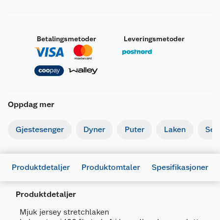
Betalingsmetoder
Leveringsmetoder
Oppdag mer
Gjestesenger
Dyner
Puter
Laken
Sen
Produktdetaljer
Produktomtaler
Spesifikasjoner
Produktdetaljer
Generelt
Artikkelnummer
7025180685123
Mjuk jersey stretchlaken