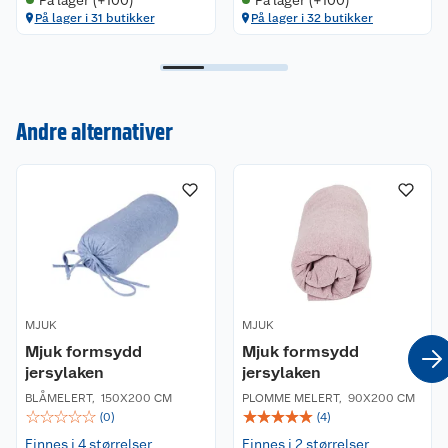
På lager i 31 butikker
På lager i 32 butikker
Kundeservice
Andre alternativer
Om oss
Kontakt oss
Nyheter
Angre- og returrett
Våre butikker
Reklamasjon og garanti
Våre merkevarer
Ofte stilte spørsmål
MJUK
MJUK
Mjuk formsydd
Mjuk formsydd
Coop kjeder
Betalingsalternativer
jersylaken
jersylaken
BLÅMELERT
,
150X200 CM
PLOMME MELERT
,
90X200 CM
Ledige stillinger
Leveringsalternativer
Åpent kjøp
☆
☆
☆
☆
☆
☆
☆
☆
☆
☆
(
0
)
(
4
)
Finnes i 4 størrelser
Finnes i 2 størrelser