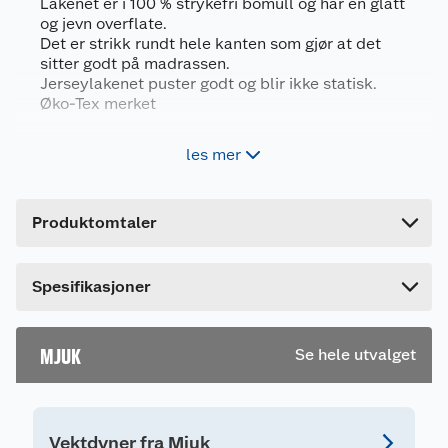
Lakenet er i 100 % strykefri bomull og har en glatt
Leverandørens
MYBKNIT90200
og jevn overflate.
artikkelnummer
GREY MEL
Det er strikk rundt hele kanten som gjør at det
sitter godt på madrassen.
Størrelse
90 X 200 CM
Jerseylakenet puster godt og blir ikke statisk.
Farge
GRÅMELERT
Øko-Tex merket
Forpakningsmål
100 % bomull
les mer
Bruttovekt
0.44 kg
Formsydd med strikk rundt hele kanten
Vaskes i maskin på maks 60 grader
Høyde
24 cm
Produktomtaler
25cm drop
Lengde
12 cm
Bredde
12 cm
Produktegenskaper
Spesifikasjoner
* 100% bomull
* Strikk rundt hele kanten
* Maskinvask 60 grader
MJUK
Se hele utvalget
* Mykt og behagelig
* Kommer i flere størrelse og farger
Kvalitet
Vektdyner fra Mjuk
Jersey: