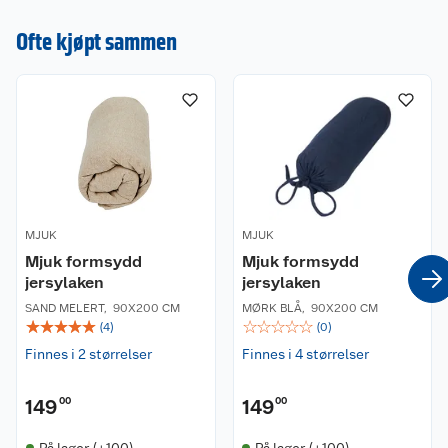
Ofte kjøpt sammen
Bærekraft og miljø
Øko-Teks sertifisert som garanterer at settet er fri
for alle kjemikaler.
Øvrige produktegenskaper
Perfekt på vendbare madrasser og
skummadrasser.
Føles behagelig å sove i, siden bomullsjersey er
myk mot huden og absorberer fukt, slik at du
holdes tørr hele natta.
MJUK
MJUK
Meget slitesterkt.
Mjuk formsydd
Mjuk formsydd
Finnes i flere farger og størrelser.
jersylaken
jersylaken
Str. 90x200/150x200/180x200/200x215"
SAND MELERT
,
90X200 CM
MØRK BLÅ
,
90X200 CM
☆
☆
☆
☆
☆
☆
☆
☆
☆
☆
(
4
)
(
0
)
Finnes i 2 størrelser
Finnes i 4 størrelser
149
00
149
00
På lager (+100)
På lager (+100)