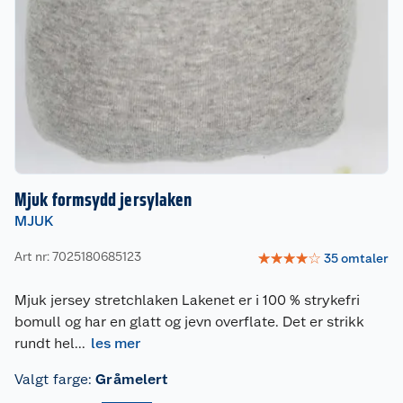
Mjuk formsydd jersylaken
MJUK
Art nr: 7025180685123
☆
☆
☆
☆
☆
35
omtaler
Mjuk jersey stretchlaken Lakenet er i 100 % strykefri
bomull og har en glatt og jevn overflate. Det er strikk
rundt hel
...
les mer
Valgt farge
:
Gråmelert