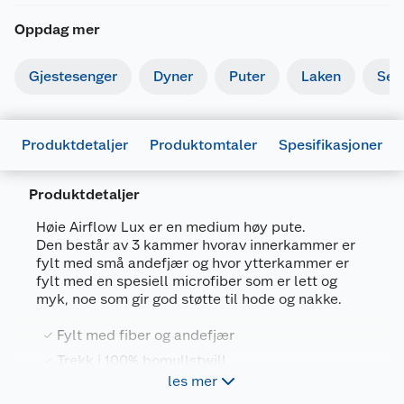
Oppdag mer
Gjestesenger
Dyner
Puter
Laken
Sen
Produktdetaljer
Produktomtaler
Spesifikasjoner
Produktdetaljer
Generelt
Høie Airflow Lux er en medium høy pute.
Artikkelnummer
7034184752700
Den består av 3 kammer hvorav innerkammer er
fylt med små andefjær og hvor ytterkammer er
Leverandørens artikkelnummer
46015270
fylt med en spesiell microfiber som er lett og
myk, noe som gir god støtte til hode og nakke.
Størrelse
50 X 70 CM
Farge
HVIT
Fylt med fiber og andefjær
Trekk i 100% bomullstwill
Forpakningsmål
les mer
Medium høy pute
Bruttovekt
1.5 kg