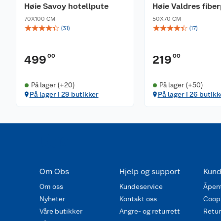
Høie Savoy hotellpute
Høie Valdres fibe
Lukkemekanisme
Bunnåpning og uten ramme
70X100 CM
50X70 CM
☆
☆
☆
☆
☆
☆
☆
☆
☆
☆
(
31
)
(
17
)
Vasketips/vedlikehold
Vi anbefaler at nye putetrekk vaskes før bruk.
00
00
499
219
Maskinvask 60 grader
Bærekraft og miljø
På lager (+20)
På lager (+50)
Økotex- sertifisert - fri for alle kjemikaler.
På lager i 29 butikker
På lager i 26 butikk
Øvrige produktegenskaper
Putevarene leveres i str. 50x70cm eller 70x100cm.
Fås i flere farger.
Produsert i Bangladesh.
Leveringsomfang
Om Obs
Hjelp og support
Kund
Putevar med bunnåpning
Om oss
Kundeservice
Åpent
Nyheter
Kontakt oss
Coop
Våre butikker
Angre- og returrett
Retur 