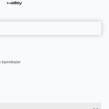
le kjemikaler
0.5 kg