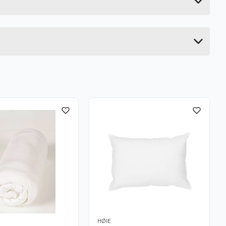
1 cm
25 cm
18 cm
HØIE