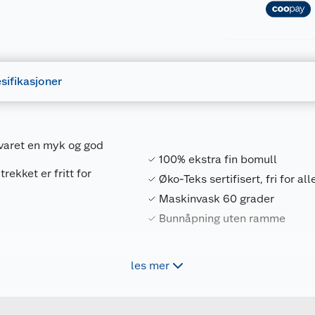
sifikasjoner
evaret en myk og god
100% ekstra fin bomull
rekket er fritt for
Øko-Teks sertifisert, fri for al
Maskinvask 60 grader
Bunnåpning uten ramme
les mer
Forpakningsmål
7034187064879
Bruttovekt