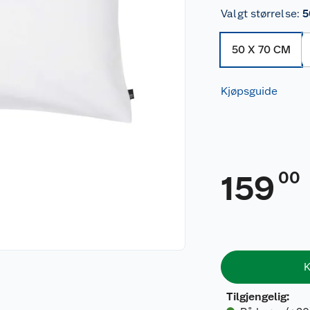
Valgt størrelse
:
5
50 X 70 CM
Kjøpsguide
00
159
K
Tilgjengelig
: