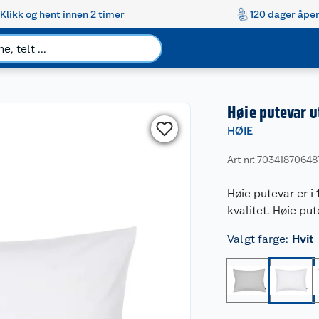
Klikk og hent innen 2 timer
120 dager åpen
Høie putevar 
HØIE
Art nr: 70341870648
Høie putevar er i
kvalitet. Høie put
Valgt farge
:
Hvit