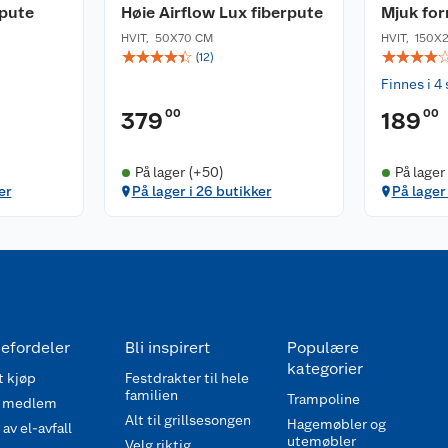
rpute
Høie Airflow Lux fiberpute
Mjuk for
HVIT
,
50X70 CM
HVIT
,
150X
☆
☆
☆
☆
☆
☆
☆
☆
☆
(
12
)
Finnes i 4 
00
00
379
189
På lager (+50)
På lager
er
På lager i 26 butikker
På lager
efordeler
Bli inspirert
Populære
kategorier
 kjøp
Festdrakter til hele
familien
Trampoline
 medlem
Alt til grillsesongen
Hagemøbler og
av el-avfall
utemøbler
Velg riktig