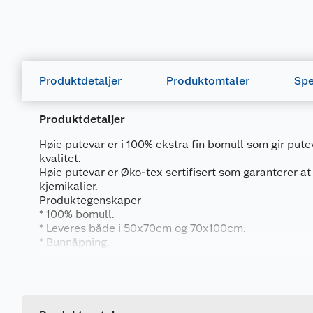
Produktdetaljer
Produktomtaler
Spe
Produktdetaljer
Høie putevar er i 100% ekstra fin bomull som gir put
kvalitet.
Høie putevar er Øko-tex sertifisert som garanterer at t
kjemikalier.
Produktegenskaper
* 100% bomull.
* Leveres både i 50x70cm og 70x100cm.
* Bunnåpning.
* Maskinvask på 60 grader
Generelt
Kvalitet
Artikkelnummer
Glatt bomull: