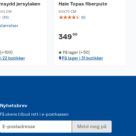
msydd jersylaken
Høie Topas fiberpute
200 CM
50X70 CM
☆
☆
☆
☆
☆
☆
(
35
)
(
6
)
størrelser
00
349
 (+100)
På lager (+50)
 i 22 butikker
På lager i 31 butikker
Nyhetsbrev
Få ukens tilbud rett i e-postkassen
E-postadresse
Meld meg på