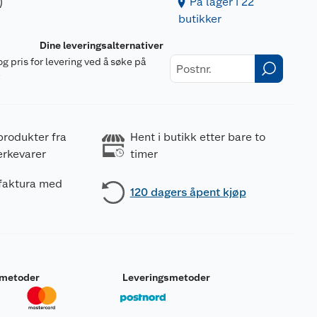
)
På lager i 22
butikker
Dine leveringsalternativer
og pris for levering ved å søke på
r
produkter fra
Hent i butikk etter bare to
erkevarer
timer
 faktura med
120 dagers åpent kjøp
smetoder
Leveringsmetoder