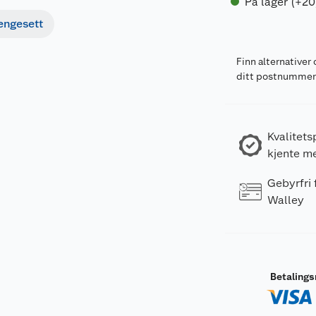
På lager (+20
engesett
Finn alternativer 
ditt postnumme
Kvalitets
kjente m
Gebyrfri
Walley
Betaling