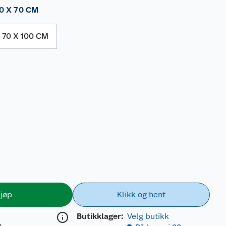
0 X 70 CM
70 X 100 CM
jøp
Klikk og hent
Butikklager:
Velg butikk