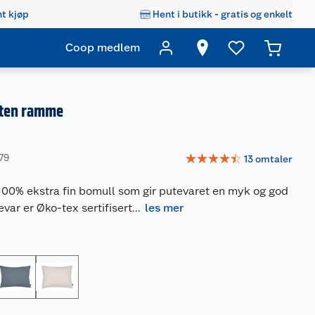
t kjøp
Hent i butikk - gratis og enkelt
Coop medlem
uten ramme
☆
☆
☆
☆
☆
79
13
omtaler
 100% ekstra fin bomull som gir putevaret en myk og god
evar er Øko-tex sertifisert
...
les mer