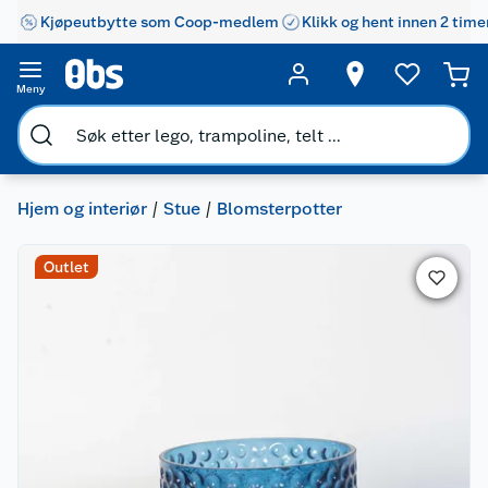
Kjøpeutbytte som Coop-medlem
Klikk og hent innen 2 time
Meny
Hjem og interiør
Stue
Blomsterpotter
Outlet