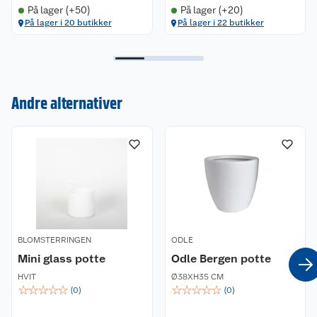
På lager (+50)
På lager (+20)
På lager i 20 butikker
På lager i 22 butikker
Kundeservice
Andre alternativer
Om oss
Kontakt oss
Nyheter
Angre- og returrett
Våre butikker
Reklamasjon og garanti
Våre merkevarer
Ofte stilte spørsmål
BLOMSTERRINGEN
ODLE
Mini glass potte
Odle Bergen potte
Coop kjeder
Betalingsalternativer
HVIT
Ø38XH35 CM
☆
☆
☆
☆
☆
☆
☆
☆
☆
☆
(
0
)
(
0
)
Ledige stillinger
Leveringsalternativer
Åpent kjøp