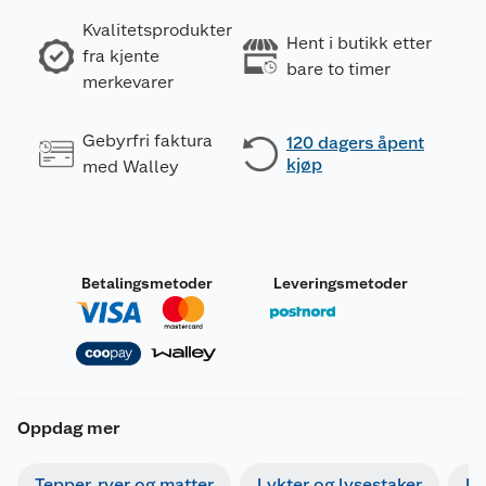
Kvalitetsprodukter
Hent i butikk etter
fra kjente
bare to timer
merkevarer
Gebyrfri faktura
120 dagers åpent
kjøp
med Walley
Betalingsmetoder
Leveringsmetoder
Oppdag mer
Tepper, ryer og matter
Lykter og lysestaker
Bi