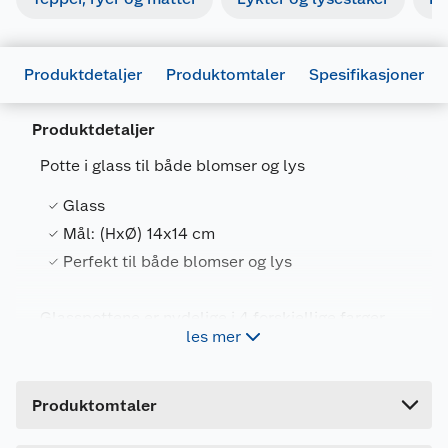
Produktdetaljer
Produktomtaler
Spesifikasjoner
Produktdetaljer
Potte i glass til både blomser og lys
Generelt
Glass
Artikkelnummer
5707256571685
Mål: (HxØ) 14x14 cm
Leverandørens artikkelnummer
K048993
Perfekt til både blomser og lys
Farge
BLÅ
Glasspottene er nydelige i 4 forskjellige farger
Forpakningsmål
les mer
(og de kommer også i ministørrelse). Disse
Bruttovekt
1.1 kg
glasspottene er like fine til blomster som til
stearinlys og telys. Finnes i blå, klart, sølv og hvitt
Høyde
14 cm
glass.Størrelse D14 H14
Produktomtaler
Lengde
14 cm