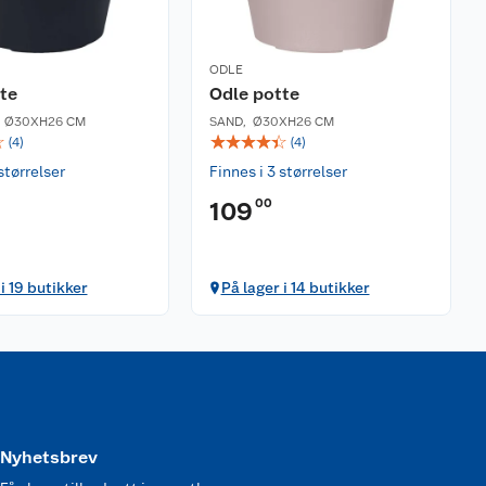
ODLE
te
Odle potte
,
Ø30XH26 CM
SAND
,
Ø30XH26 CM
☆
☆
☆
☆
☆
☆
(
4
)
(
4
)
størrelser
Finnes i 3 størrelser
00
109
i 19 butikker
På lager i 14 butikker
Nyhetsbrev