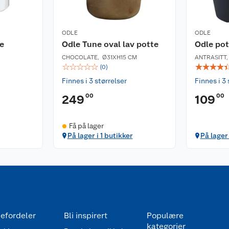
ODLE
ODLE
e
Odle Tune oval lav potte
Odle pot
CHOCOLATE
,
Ø31XH15 CM
ANTRASITT
☆
☆
☆
☆
☆
☆
☆
☆
☆
(
0
)
Finnes i 3 størrelser
Finnes i 3 
00
00
249
109
Få på lager
På lager i 1 butikker
På lager 
efordeler
Bli inspirert
Populære
kategorier