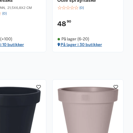
sesaks
Odle sprayflaske
☆
☆
☆
☆
☆
ØNN
,
21,5X6,8X2 CM
(
0
)
☆
(
0
)
90
48
 (+100)
På lager (6-20)
i 10 butikker
På lager i 30 butikker