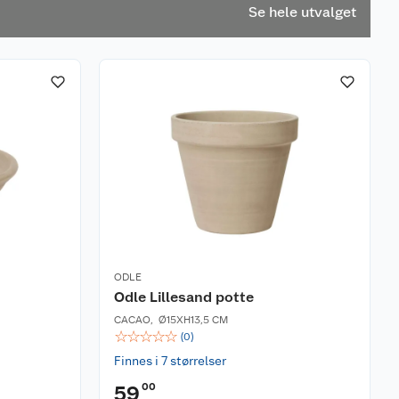
Se hele utvalget
ODLE
Odle Lillesand potte
CACAO
,
Ø15XH13,5 CM
☆
☆
☆
☆
☆
(
0
)
Finnes i 7 størrelser
00
59