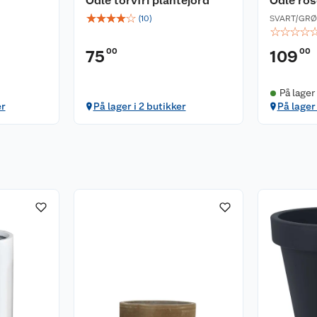
Odle torvfri plantejord
Odle ro
☆
☆
☆
☆
☆
(
10
)
SVART/GR
☆
☆
☆
☆
00
00
75
109
På lager
er
På lager i 2 butikker
På lager 