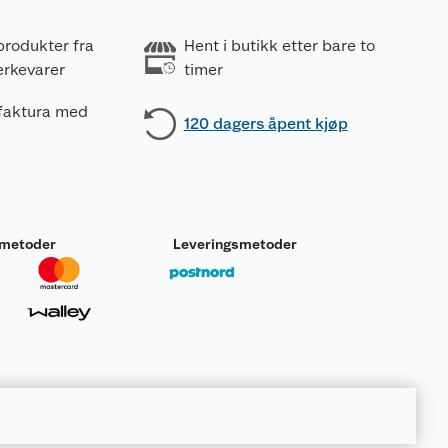
produkter fra
Hent i butikk etter bare to
erkevarer
timer
 faktura med
120 dagers åpent kjøp
smetoder
Leveringsmetoder