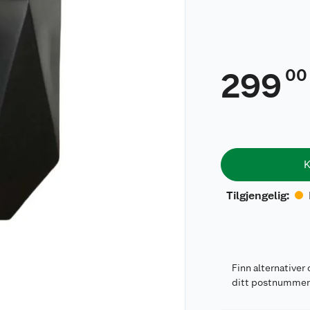
00
299
K
Tilgjengelig
:
Finn alternativer 
ditt postnumme