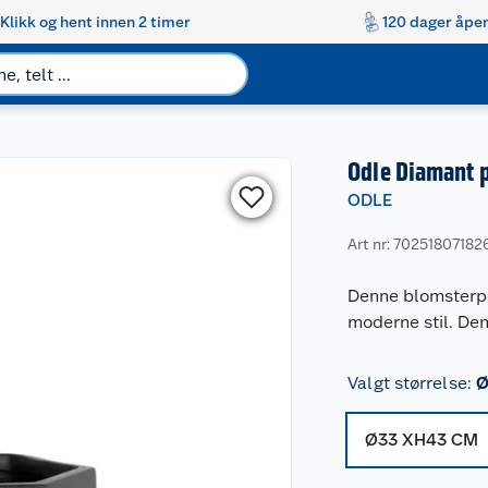
Klikk og hent innen 2 timer
120 dager åpen
Odle Diamant 
ODLE
Art nr: 70251807182
Denne blomsterpot
moderne stil. Den
Valgt størrelse
:
Ø
Ø33 XH43 CM