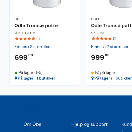
ODLE
ODLE
Odle Tromsø potte
Odle Tromsø pott
Ø35XH31 CM
57,5 CM
☆
☆
☆
☆
☆
☆
☆
☆
☆
☆
(
1
)
(
1
)
Finnes i 2 størrelser
Finnes i 2 størrelser
00
00
699
999
På lager (1-5)
Få på lager
På lager i 1 butikker
På lager i 1 butikker
Om Obs
Hjelp og support
Kund