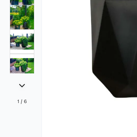
1
/
6