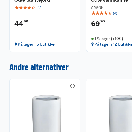
Odle plantejord
Odle vannkanne
☆
☆
☆
☆
☆
(
42
)
GRØNN
☆
☆
☆
☆
☆
(
4
)
50
90
44
69
På lager (+100)
På lager i 5 butikker
På lager i 12 butikk
Andre alternativer