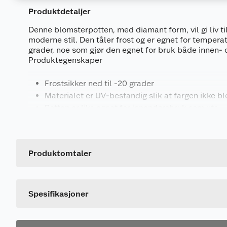
Produktdetaljer
Denne blomsterpotten, med diamant form, vil gi liv t
moderne stil. Den tåler frost og er egnet for tempera
grader, noe som gjør den egnet for bruk både innen- 
Produktegenskaper
Frostsikker ned til -20 grader
Materialet er UV-bestandig slik at fargen ikke bl
Potten er like egnet for innendørsbruk som ute
Generelt
Farge: Fås i sort eller hvit.
Artikkelnummer
Mål:
Leverandørens artikkelnummer
Produktomtaler
Fås i tre størrelser
Ø 33, høyde 43 cm
Størrelse
Ø 46, høyde 52 cm
Farge
Ø 57, høyde 57 cm
Spesifikasjoner
Materiale: Magnesia
En blomsterpotte laget av magnesia representerer et 