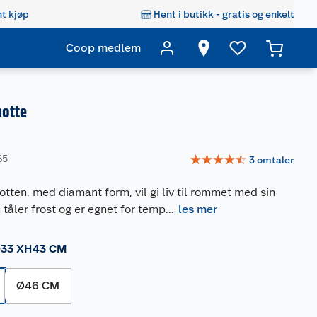
t kjøp
Hent i butikk - gratis og enkelt
Coop medlem
potte
☆
☆
☆
☆
☆
65
3
omtaler
ten, med diamant form, vil gi liv til rommet med sin
 tåler frost og er egnet for temp
...
les mer
33 XH43 CM
Ø46 CM