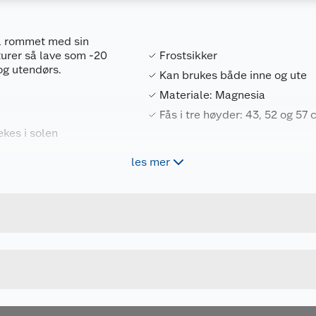
il rommet med sin
turer så lave som -20
Frostsikker
og utendørs.
Kan brukes både inne og ute
Materiale: Magnesia
Fås i tre høyder: 43, 52 og 57
ekes i solen
les mer
Forpakningsmål
7025180718265
Bruttovekt
WD228094-B-S
Høyde
Ø33 XH43 CM
Lengde
SORT
Bredde
miljøvennlig valg for