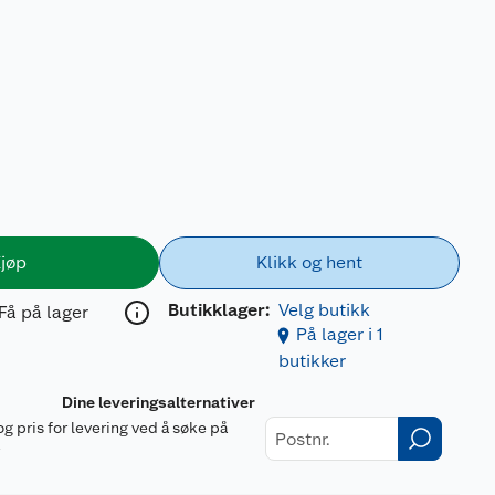
jøp
Klikk og hent
Butikklager:
Velg butikk
Få på lager
På lager i 1
butikker
Dine leveringsalternativer
og pris for levering ved å søke på
r