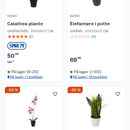
NORD
NORD
Calathea plante
Elefantøre i potte
GRØNN/RØD
,
29X29X37 CM
GRØNN
,
20X20X22 CM
☆
☆
☆
☆
☆
☆
☆
☆
☆
☆
(
2
)
(
0
)
SPAR 79
50
00
69
90
00
129
På lager (6-20)
På lager (+100)
På lager i 1 butikker
På lager i 16 butikker
-50 %
-50 %