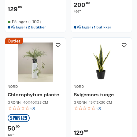
200
00
129
00
00
499
På lager (+100)
På lager i 2 butikker
På lager i 1 butikker
Kundeservice
Outlet
Om oss
Kontakt oss
Nyheter
Angre- og returrett
Våre butikker
Reklamasjon og garanti
NORD
NORD
Chlorophytum plante
Svigemors tunge
Våre merkevarer
Ofte stilte spørsmål
GRØNN
,
40X40X28 CM
GRØNN
,
13X13X30 CM
☆
☆
☆
☆
☆
☆
☆
☆
☆
☆
(
0
)
(
0
)
Coop kjeder
Betalingsalternativer
SPAR 129
Ledige stillinger
Leveringsalternativer
Åpent kjøp
50
00
129
00
00
179