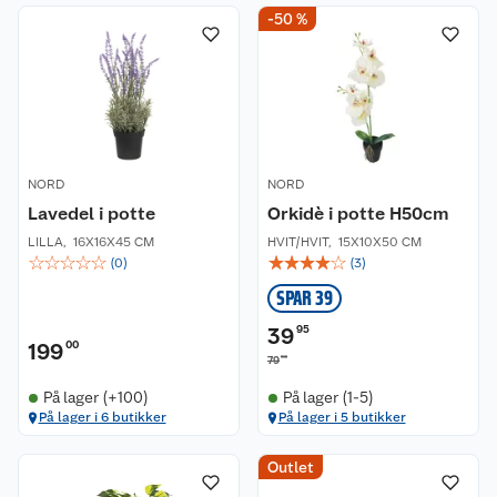
-50 %
NORD
NORD
Lavedel i potte
Orkidè i potte H50cm
LILLA
,
16X16X45 CM
HVIT/HVIT
,
15X10X50 CM
☆
☆
☆
☆
☆
☆
☆
☆
☆
☆
(
0
)
(
3
)
SPAR 39
39
95
199
00
90
79
På lager (+100)
På lager (1-5)
På lager i 6 butikker
På lager i 5 butikker
Outlet