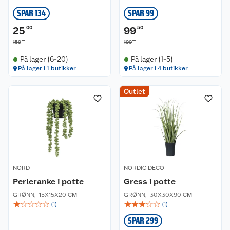
SPAR 134
SPAR 99
25
00
99
50
00
00
159
199
På lager (6-20)
På lager (1-5)
På lager i 1 butikker
På lager i 4 butikker
Outlet
NORD
NORDIC DECO
Perleranke i potte
Gress i potte
GRØNN
,
15X15X20 CM
GRØNN
,
30X30X90 CM
☆
☆
☆
☆
☆
☆
☆
☆
☆
☆
(
1
)
(
1
)
SPAR 299