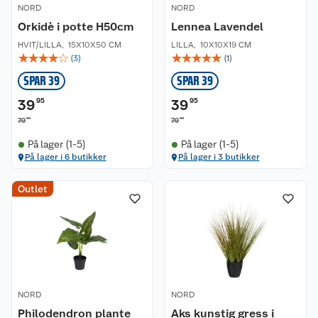
NORD
NORD
Orkidè i potte H50cm
Lennea Lavendel
HVIT/LILLA
,
15X10X50 CM
LILLA
,
10X10X19 CM
☆
☆
☆
☆
☆
☆
☆
☆
☆
☆
(
3
)
(
1
)
SPAR 39
SPAR 39
39
95
39
95
90
90
79
79
På lager (1-5)
På lager (1-5)
På lager i 6 butikker
På lager i 3 butikker
Outlet
NORD
NORD
Philodendron plante
Aks kunstig gress i