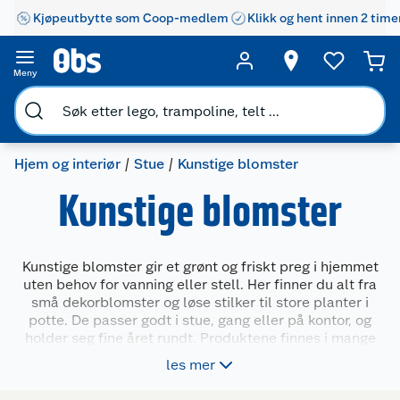
Kjøpeutbytte som Coop-medlem
Klikk og hent innen 2 time
Meny
Hjem og interiør
Stue
Kunstige blomster
Kunstige blomster
Kunstige blomster gir et grønt og friskt preg i hjemmet
uten behov for vanning eller stell. Her finner du alt fra
små dekorblomster og løse stilker til store planter i
potte. De passer godt i stue, gang eller på kontor, og
holder seg fine året rundt. Produktene finnes i mange
varianter og størrelser, slik at du enkelt kan skape et
les mer
uttrykk som passer din stil og ditt rom.