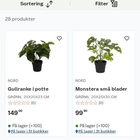
Sortering
Filter
28 produkter
NORD
NORD
Gullranke i potte
Monstera små blader
GRØNN
,
20X20X23 CM
GRØNN
,
20X25X30 CM
☆
☆
☆
☆
☆
☆
☆
☆
☆
☆
(
0
)
(
0
)
149
00
99
90
På lager (+100)
På lager (+100)
På lager i 31 butikker
På lager i 31 butikker