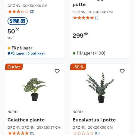
potte
GRØNN
,
30X30X46 CM
☆
☆
☆
☆
☆
(
3
)
GRØNN
,
30X30X60 CM
☆
☆
☆
☆
☆
(
1
)
SPAR 89
50
00
299
00
00
139
Få på lager
På lager (+100)
På lager i 3 butikker
Outlet
-50 %
NORD
NORD
Calathea plante
Eucalyptus i potte
GRØNN/GRØNN
,
29X29X37 CM
GRØNN
,
20X20X50 CM
☆
☆
☆
☆
☆
☆
☆
☆
☆
☆
(
2
)
(
0
)