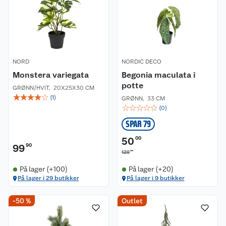
NORD
NORDIC DECO
Monstera variegata
Begonia maculata i
potte
GRØNN/HVIT
,
20X25X30 CM
☆
☆
☆
☆
☆
(
1
)
GRØNN
,
33 CM
☆
☆
☆
☆
☆
(
0
)
SPAR 79
50
00
99
90
00
129
På lager (+100)
På lager (+20)
På lager i 29 butikker
På lager i 9 butikker
-50 %
Outlet