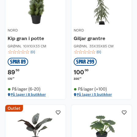
NORD
NORD
Kip gran i potte
Giljar grantre
GRØNN
,
10X10X33 CM
GRØNN
,
35X35X85 CM
☆
☆
☆
☆
☆
☆
☆
☆
☆
☆
(
0
)
(
0
)
SPAR 89
SPAR 299
89
50
100
00
00
00
179
399
På lager (6-20)
På lager (+100)
På lager i 8 butikker
På lager i 5 butikker
Outlet