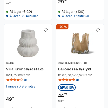
29
90
90
99
På lager (6-20)
På lager (+100)
På lager i 26 butikker
På lager i 17 butikker
Kundeservice
-70 %
Om oss
Kontakt oss
Nyheter
Angre- og returrett
Våre butikker
Reklamasjon og garanti
NORD
ANDRE MERKEVARER
Vira Kronelysestake
Baronessa lyslykt
Våre merkevarer
Ofte stilte spørsmål
HVIT
,
7X7X8,2 CM
BEIGE
,
10,5X10,5X11,5 CM
☆
☆
☆
☆
☆
☆
☆
☆
☆
☆
(
1
)
(
1
)
Coop kjeder
Betalingsalternativer
Finnes i 3 størrelser
SPAR 104
Ledige stillinger
Leveringsalternativer
Åpent kjøp
44
70
49
90
00
149
Bærekraft
Pakkesporing
Coop medlem