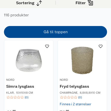
Sortering
Filter
116 produkter
Gå til toppen
NORD
NORD
Simra lysglass
Fryd telysglass
KLAR
,
10X10X8 CM
CHAMPAGNE
,
8,8X8,8X10 CM
☆
☆
☆
☆
☆
☆
☆
☆
☆
☆
(
0
)
(
0
)
Finnes i 2 størrelser
90
90