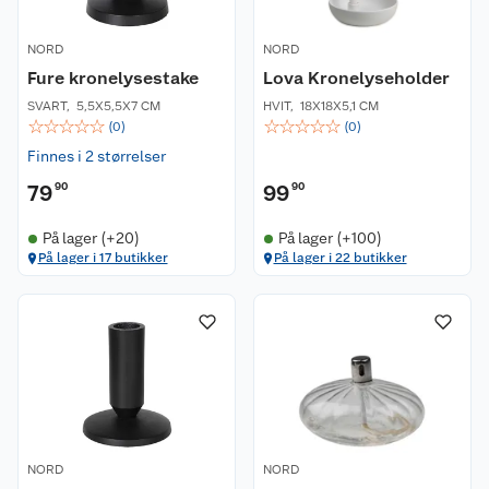
NORD
NORD
Fure kronelysestake
Lova Kronelyseholder
SVART
,
5,5X5,5X7 CM
HVIT
,
18X18X5,1 CM
☆
☆
☆
☆
☆
☆
☆
☆
☆
☆
(
0
)
(
0
)
Finnes i 2 størrelser
79
90
99
90
På lager (+20)
På lager (+100)
På lager i 17 butikker
På lager i 22 butikker
NORD
NORD