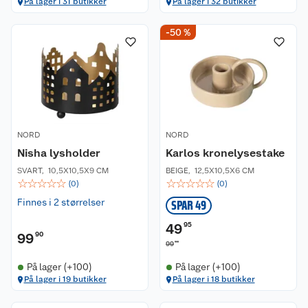
På lager i 31 butikker
På lager i 32 butikker
-50 %
NORD
NORD
Nisha lysholder
Karlos kronelysestake
SVART
,
10,5X10,5X9 CM
BEIGE
,
12,5X10,5X6 CM
☆
☆
☆
☆
☆
☆
☆
☆
☆
☆
(
0
)
(
0
)
Finnes i 2 størrelser
SPAR 49
49
95
99
90
90
99
På lager (+100)
På lager (+100)
På lager i 19 butikker
På lager i 18 butikker