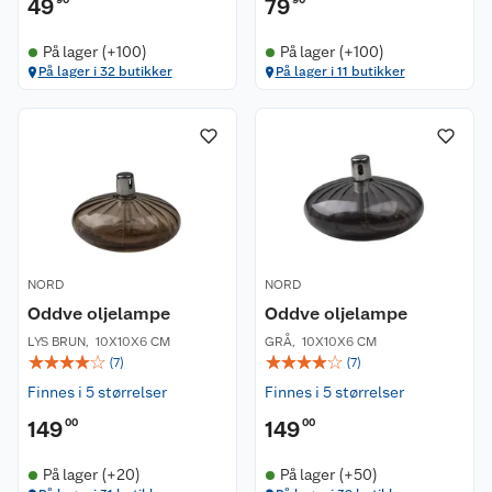
49
79
På lager (+100)
På lager (+100)
På lager i 32 butikker
På lager i 11 butikker
NORD
NORD
Oddve oljelampe
Oddve oljelampe
LYS BRUN
,
10X10X6 CM
GRÅ
,
10X10X6 CM
☆
☆
☆
☆
☆
☆
☆
☆
☆
☆
(
7
)
(
7
)
Finnes i 5 størrelser
Finnes i 5 størrelser
149
00
149
00
På lager (+20)
På lager (+50)