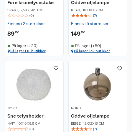
Fure kronelysestake
Oddve oljelampe
SVART
,
7,5X7,5X9 CM
KLAR
,
10X10X6 CM
☆
☆
☆
☆
☆
☆
☆
☆
☆
☆
(
0
)
(
7
)
Finnes i 2 størrelser
Finnes i 5 størrelser
89
90
149
00
På lager (+20)
På lager (+50)
På lager i 16 butikker
På lager i 32 butikker
NORD
NORD
Sne telysholder
Oddve oljelampe
HVIT
,
10X10X9,5 CM
BEIGE
,
12X12X13 CM
☆
☆
☆
☆
☆
☆
☆
☆
☆
☆
(
0
)
(
7
)