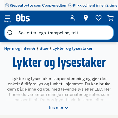
Kjøpeutbytte som Coop-medlem
Klikk og hent innen 2 time
Meny
Hjem og interiør
Stue
Lykter og lysestaker
Lykter og lysestaker
Lykter og lysestaker skaper stemning og gjør det
enkelt å tilføre lys og lunhet i hjemmet. Du kan bruke
dem både inne og ute, med levende lys eller LED. Her
finner du varianter i mange materialer og stiler, som
passer til alt fra bordpynt til vinduskarm eller
uteplass. Velg mellom store og små modeller, med
les mer
eller uten hank, til både telys, kubbelys og kronelys.