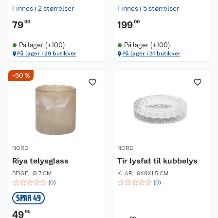
Finnes i 2 størrelser
Finnes i 5 størrelser
79
90
199
00
På lager (+100)
På lager (+100)
På lager i 29 butikker
På lager i 31 butikker
-50 %
NORD
NORD
Riya telysglass
Tir lysfat til kubbelys
BEIGE
,
Ø 7 CM
KLAR
,
9X9X1,5 CM
☆
☆
☆
☆
☆
☆
☆
☆
☆
☆
(
0
)
(
0
)
SPAR 49
49
95