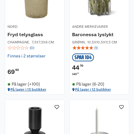
NORD
ANDRE MERKEVARER
Fryd telysglass
Baronessa lyslykt
CHAMPAGNE
,
7,3X7,3X8 CM
GRØNN
,
10,5X10,5X11,5 CM
☆
☆
☆
☆
☆
☆
☆
☆
☆
☆
(
0
)
(
1
)
Finnes i 2 størrelser
SPAR 104
44
70
69
90
00
149
På lager (+100)
På lager (6-20)
På lager i 13 butikker
På lager i 12 butikker