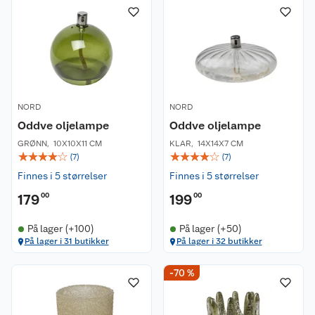
NORD
NORD
Oddve oljelampe
Oddve oljelampe
GRØNN
,
10X10X11 CM
KLAR
,
14X14X7 CM
☆
☆
☆
☆
☆
☆
☆
☆
☆
☆
(
7
)
(
7
)
Finnes i 5 størrelser
Finnes i 5 størrelser
179
00
199
00
På lager (+100)
På lager (+50)
På lager i 31 butikker
På lager i 32 butikker
-70 %