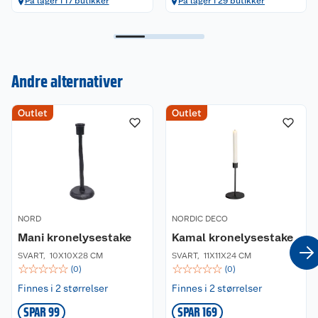
På lager i 17 butikker
På lager i 29 butikker
Andre alternativer
Kundeservice
Outlet
Outlet
Om oss
Kontakt oss
Nyheter
Angre- og returrett
Våre butikker
Reklamasjon og garanti
NORD
NORDIC DECO
Våre merkevarer
Ofte stilte spørsmål
Mani kronelysestake
Kamal kronelysestake
SVART
,
10X10X28 CM
SVART
,
11X11X24 CM
Coop kjeder
Betalingsalternativer
☆
☆
☆
☆
☆
☆
☆
☆
☆
☆
(
0
)
(
0
)
Finnes i 2 størrelser
Finnes i 2 størrelser
Ledige stillinger
Leveringsalternativer
Åpent kjøp
SPAR 99
SPAR 169