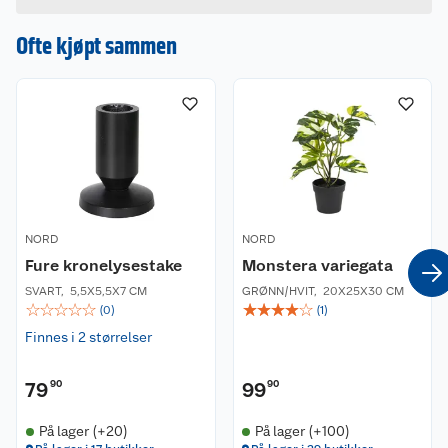
Hvis du kjøper produktet får du invitasjon til å gi
en omtale.
Ofte kjøpt sammen
NORD
NORD
Fure kronelysestake
Monstera variegata
SVART
,
5,5X5,5X7 CM
GRØNN/HVIT
,
20X25X30 CM
☆
☆
☆
☆
☆
☆
☆
☆
☆
☆
(
0
)
(
1
)
Finnes i 2 størrelser
79
90
99
90
På lager (+20)
På lager (+100)