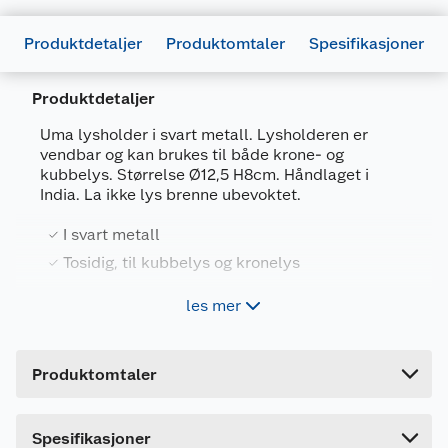
Produktdetaljer
Produktomtaler
Spesifikasjoner
Produktdetaljer
Generelt
Uma lysholder i svart metall. Lysholderen er
Artikkelnummer
7071189286205
vendbar og kan brukes til både krone- og
kubbelys. Størrelse Ø12,5 H8cm. Håndlaget i
Leverandørens artikkelnummer
CO24222756
India. La ikke lys brenne ubevoktet.
Størrelse
12.5 X 12.5 X 8 CM
I svart metall
Farge
SVART
Tosidig, til kubbelys og kronelys
Forpakningsmål
les mer
Bruttovekt
0.48 kg
Høyde
4.6 cm
Produktomtaler
Lengde
13.8 cm
Bredde
12 cm
Dette produktet har ikke fått noen omtale ennå.
Spesifikasjoner