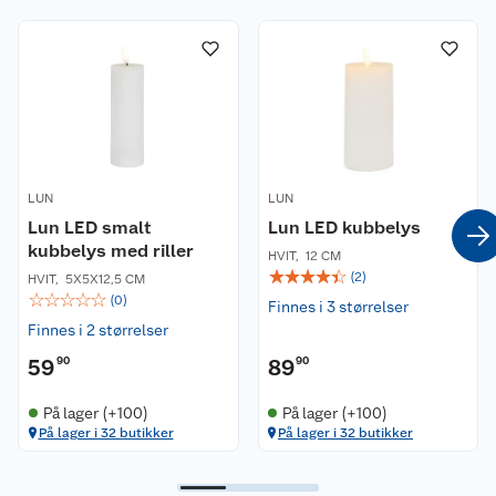
Om oss
Kontakt oss
Nyheter
Angre- og returrett
Våre butikker
Reklamasjon og garanti
Våre merkevarer
Ofte stilte spørsmål
LUN
LUN
Lun LED smalt
Lun LED kubbelys
Coop kjeder
Betalingsalternativer
kubbelys med riller
HVIT
,
12 CM
☆
☆
☆
☆
☆
(
2
)
HVIT
,
5X5X12,5 CM
Ledige stillinger
Leveringsalternativer
Åpent kjøp
☆
☆
☆
☆
☆
(
0
)
Finnes i 3 størrelser
Finnes i 2 størrelser
Bærekraft
Pakkesporing
Coop medlem
59
90
89
90
Sikkerhetsdatablad
Sikkerhetsdatablad
Retur av el-avfall
Trampoline
På lager (+100)
På lager (+100)
På lager i 32 butikker
På lager i 32 butikker
Samvirkelag
Kjøpsvilkår
Klikk og hent
Festdrakter til hele familien
Hagemøbler og utemøbler