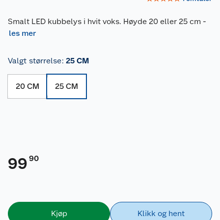
Smalt LED kubbelys i hvit voks. Høyde 20 eller 25 cm
-
les mer
Valgt størrelse
:
25 CM
20 CM
25 CM
90
99
Kjøp
Klikk og hent