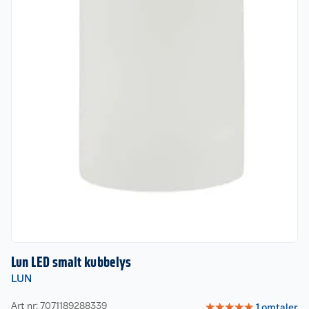
Lun LED smalt kubbelys
LUN
Art nr: 7071189288339
☆
☆
☆
☆
☆
1
omtaler