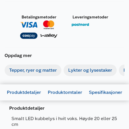
Betalingsmetoder
Leveringsmetoder
Oppdag mer
Tepper, ryer og matter
Lykter og lysestaker
Bi
Produktdetaljer
Produktomtaler
Spesifikasjoner
Produktdetaljer
Generelt
Smalt LED kubbelys i hvit voks. Høyde 20 eller 25
Artikkelnummer
7071189288339
cm