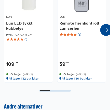
LUN
LUN
Lun LED tykkt
Remote fjernkontroll
kubbelys
Lun serien
☆
☆
☆
☆
☆
HVIT
,
10X10X15 CM
(
8
)
☆
☆
☆
☆
☆
(
1
)
109
00
39
90
På lager (+100)
På lager (+100)
På lager i 32 butikker
På lager i 30 butikker
Kundeservice
Andre alternativer