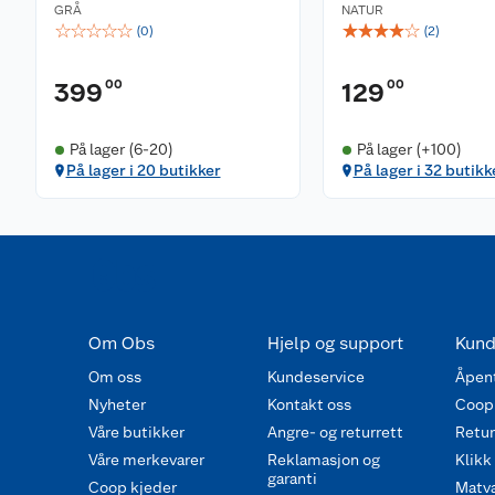
GRÅ
NATUR
☆
☆
☆
☆
☆
☆
☆
☆
☆
☆
(
0
)
(
2
)
00
00
399
129
På lager (6-20)
På lager (+100)
På lager i 20 butikker
På lager i 32 butikk
Om Obs
Hjelp og support
Kund
Om oss
Kundeservice
Åpent
Nyheter
Kontakt oss
Coop
Våre butikker
Angre- og returrett
Retur 
Våre merkevarer
Reklamasjon og
Klikk
garanti
Coop kjeder
Matva