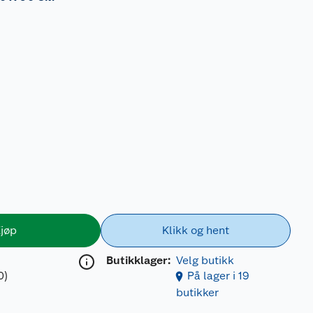
jøp
Klikk og hent
Butikklager:
Velg butikk
0)
På lager i 19
butikker