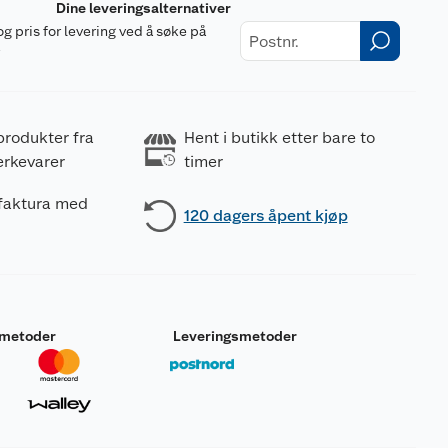
Dine leveringsalternativer
og pris for levering ved å søke på
r
produkter fra
Hent i butikk etter bare to
erkevarer
timer
 faktura med
120 dagers åpent kjøp
smetoder
Leveringsmetoder