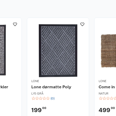
LONE
LONE
kler
Lone dørmatte Poly
Come in
LYS GRÅ
NATUR
☆
☆
☆
☆
☆
☆
☆
☆
☆
(
0
)
00
00
199
499