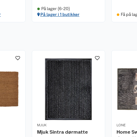
På lager (6-20)
r
På lager i 1 butikker
Få på la
MJUK
LONE
Mjuk Sintra dørmatte
Home S