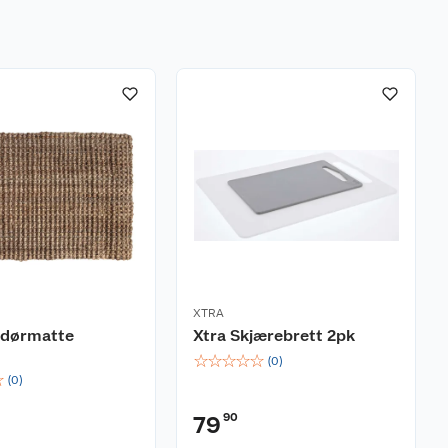
XTRA
 dørmatte
Xtra Skjærebrett 2pk
☆
☆
☆
☆
☆
(
0
)
☆
(
0
)
90
79