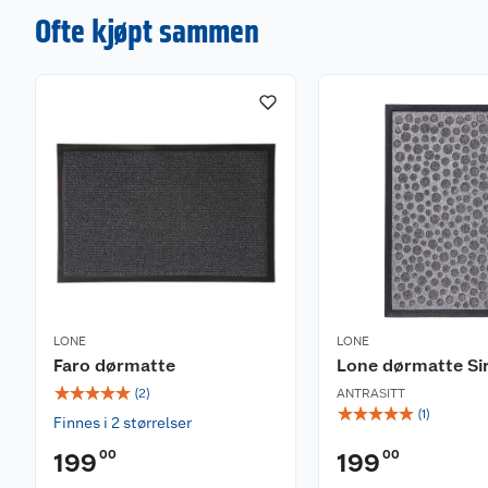
Ofte kjøpt sammen
LONE
LONE
Faro dørmatte
Lone dørmatte Sir
☆
☆
☆
☆
☆
(
2
)
ANTRASITT
☆
☆
☆
☆
☆
(
1
)
Finnes i 2 størrelser
00
00
199
199