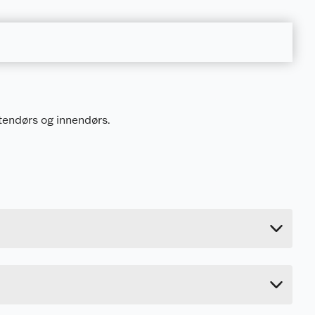
endørs og innendørs.
1.78 kg
90 cm
10 cm
10 cm