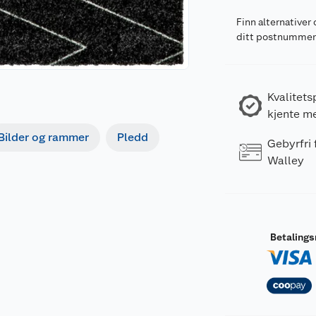
Finn alternativer 
ditt postnumme
Kvalitets
kjente m
Bilder og rammer
Pledd
Gebyrfri
Walley
Betaling