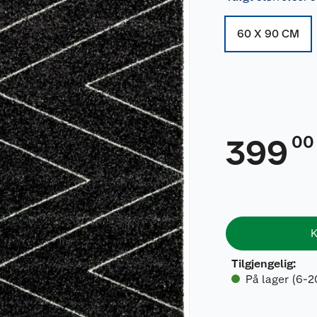
60 X 90 CM
00
399
K
Tilgjengelig
:
På lager (6-2