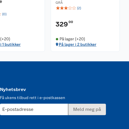
e
GRÅ
☆
☆
☆
☆
☆
(
2
)
☆
(
0
)
00
329
 (+20)
På lager (+20)
i 1 butikker
På lager i 2 butikker
Nyhetsbrev
Få ukens tilbud rett i e-postkassen
E-postadresse
Meld meg på