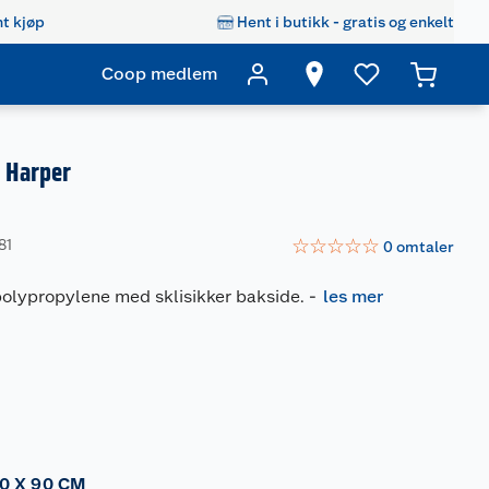
t kjøp
Hent i butikk - gratis og enkelt
Coop medlem
 Harper
☆
☆
☆
☆
☆
81
0
omtaler
polypropylene med sklisikker bakside.
-
les mer
0 X 90 CM