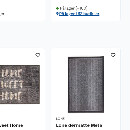
På lager (+100)
ger
På lager i 32 butikker
LONE
weet Home
Lone dørmatte Meta