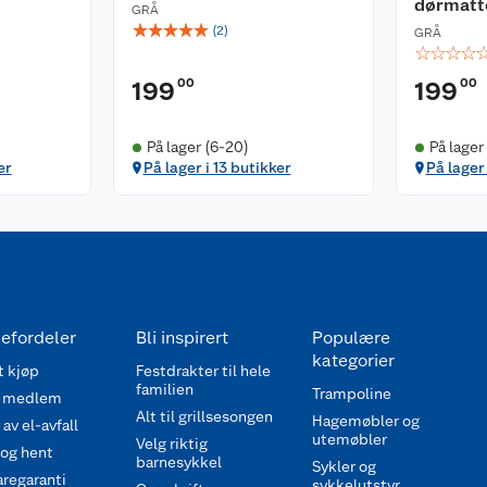
dørmatt
GRÅ
☆
☆
☆
☆
☆
(
2
)
GRÅ
☆
☆
☆
☆
00
00
199
199
På lager (6-20)
På lager
er
På lager i 13 butikker
På lager 
efordeler
Bli inspirert
Populære
kategorier
 kjøp
Festdrakter til hele
familien
Trampoline
 medlem
Alt til grillsesongen
Hagemøbler og
av el-avfall
utemøbler
Velg riktig
 og hent
barnesykkel
Sykler og
regaranti
sykkelutstyr