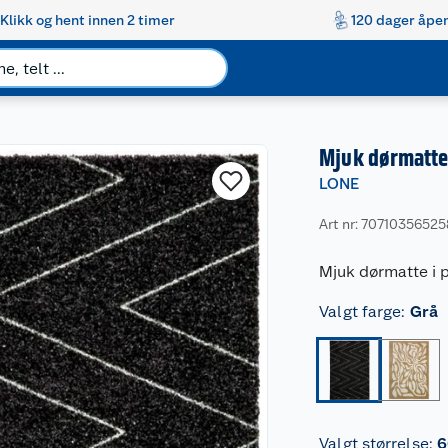
Klikk og hent innen 2 timer
120 dager åpen
Mjuk dørmatte
LONE
Art nr: 70710356525
Mjuk dørmatte i 
Valgt farge
:
Grå
Valgt størrelse
:
6