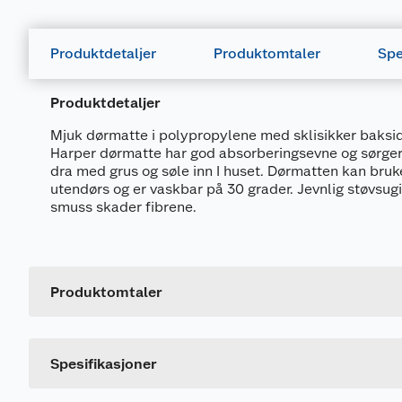
Produktdetaljer
Produktomtaler
Spe
Produktdetaljer
Mjuk dørmatte i polypropylene med sklisikker baksi
Harper dørmatte har god absorberingsevne og sørger 
dra med grus og søle inn I huset. Dørmatten kan bru
utendørs og er vaskbar på 30 grader. Jevnlig støvsugi
smuss skader fibrene.
Generelt
Artikkelnummer
Leverandørens artikkelnummer
Produktomtaler
Størrelse
Dette produktet har ikke fått noen omtale ennå. Hvis d
Farge
Spesifikasjoner