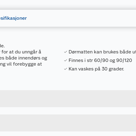
sifikasjoner
de.
for at du unngår å
Dørmatten kan brukes både ut
kes både innendørs og
Finnes i str 60/90 og 90/120
ng vil forebygge at
Kan vaskes på 30 grader.
Forpakningsmål
7071035652581
Bruttovekt
65258
Høyde
60 X 90 CM
Lengde
u kjøper produktet får du invitasjon til å gi en omtale.
GRÅ
Bredde