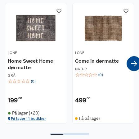
LONE
LONE
Home Sweet Home
Come in dørmatte
dørmatte
NATUR
☆
☆
☆
☆
☆
(
0
)
GRÅ
☆
☆
☆
☆
☆
(
0
)
199
00
499
00
På lager (+20)
Få på lager
På lager i 1 butikker
Kundeservice