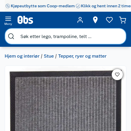
Kjøpeutbytte som Coop-medlem
Klikk og hent innen 2 time
Meny
Hjem og interiør
Stue
Tepper, ryer og matter