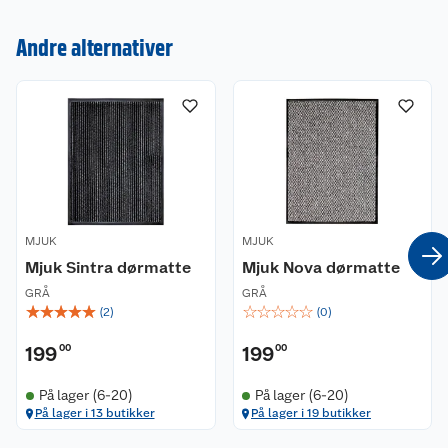
Andre alternativer
Om oss
Kontakt oss
Nyheter
Angre- og returrett
Våre butikker
Reklamasjon og garanti
Våre merkevarer
Ofte stilte spørsmål
Coop kjeder
Betalingsalternativer
MJUK
MJUK
Mjuk Sintra dørmatte
Mjuk Nova dørmatte
Ledige stillinger
Leveringsalternativer
Åpent kjøp
GRÅ
GRÅ
☆
☆
☆
☆
☆
☆
☆
☆
☆
☆
(
2
)
(
0
)
Bærekraft
Pakkesporing
Coop medlem
199
00
199
00
Sikkerhetsdatablad
Sikkerhetsdatablad
Retur av el-avfall
Trampoline
På lager (6-20)
På lager (6-20)
På lager i 13 butikker
På lager i 19 butikker
Samvirkelag
Kjøpsvilkår
Klikk og hent
Festdrakter til hele familien
Hagemøbler og utemøbler