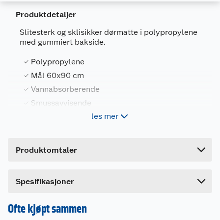
Produktdetaljer
Generelt
Slitesterk og sklisikker dørmatte i polypropylene
Artikkelnummer
7071035691573
med gummiert bakside.
Leverandørens artikkelnummer
69157
Polypropylene
Størrelse
60 X 90 CM
Mål 60x90 cm
Vannabsorberende
Farge
GRÅ
Smussavvisende
Forpakningsmål
les mer
Bruttovekt
2.6 kg
Lone dørmatte Meta er en slitesterk og sklisikker
Høyde
0.7 cm
dørmatte i polypropylene med gummiert
Produktomtaler
bakside.
Lengde
90 cm
Bredde
60 cm
Spesifikasjoner
Ofte kjøpt sammen