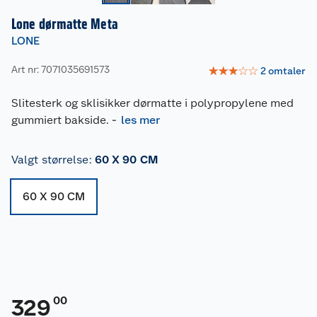
Lone dørmatte Meta
LONE
Art nr: 7071035691573
☆
☆
☆
☆
☆
2
omtaler
Slitesterk og sklisikker dørmatte i polypropylene med
gummiert bakside.
-
les mer
Valgt størrelse
:
60 X 90 CM
60 X 90 CM
00
329