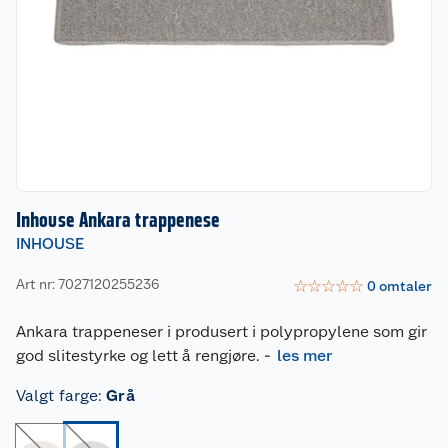
Inhouse Ankara trappenese
INHOUSE
Art nr: 7027120255236
☆
☆
☆
☆
☆
0
omtaler
Ankara trappeneser i produsert i polypropylene som gir
god slitestyrke og lett å rengjøre.
-
les mer
Valgt farge
:
Grå