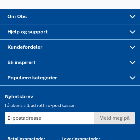
Sponsorvirksomhet
Cookies
Coop Mastercard
Velg riktig barnesykkel
LEGO
Om Obs
Leveringstid
Coop bedriftskort
Oppskrifter
Høytrykkspyler
Hjelp og support
Min kake
Ukas 4 middagstilbud
Klær
Kundefordeler
Mer inspirasjon
Symaskin
Bli inspirert
Joggesko dame
Populære kategorier
Nyhetsbrev
Få ukens tilbud rett i e-postkassen
E-postadresse
Meld meg på
Betalingsmetoder
Leveringsmetoder