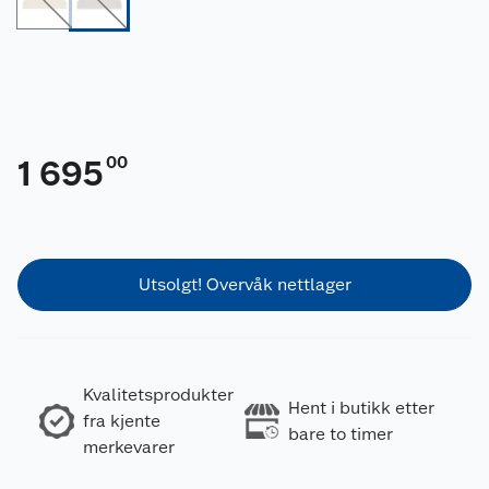
00
1 695
Utsolgt! Overvåk nettlager
Kvalitetsprodukter
Hent i butikk etter
fra kjente
bare to timer
merkevarer