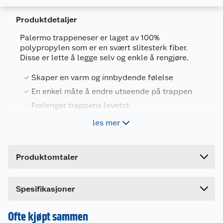
Produktdetaljer
Palermo trappeneser er laget av 100%
polypropylen som er en svært slitesterk fiber.
Generelt
Disse er lette å legge selv og enkle å rengjøre.
Artikkelnummer
7027120255267
Skaper en varm og innbydende følelse
Leverandørens artikkelnummer
25526
En enkel måte å endre utseende på trappen
Farge
ANTRASITT
Forlenger trappens levetid
Forpakningsmål
Finnes i flere farger
les mer
Bruttovekt
1 kg
Høyde
7 cm
Trappetepper har flere fordeler, og det er en rask
Produktomtaler
og effektiv måte å endre utseende på trappen
Lengde
70 cm
uten større renovering.
Bredde
30 cm
Dette produktet har ikke fått noen omtale ennå.
Spesifikasjoner
Trappeneser beskytter trappen mot slitasje, riper
Hvis du kjøper produktet får du invitasjon til å gi
og skader som kan oppstå over tid, de kan
forlenge levetiden til trappen, og reduserer
en omtale.
Ofte kjøpt sammen
Kundeservice
risikoen for å skli og falle.