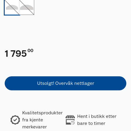
00
1 795
Utsolgt! Overvåk nettlager
Kvalitetsprodukter
Hent i butikk etter
fra kjente
bare to timer
merkevarer