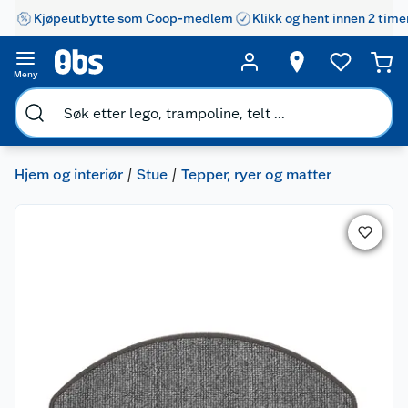
Kjøpeutbytte som Coop-medlem
Klikk og hent innen 2 time
Meny
Hjem og interiør
Stue
Tepper, ryer og matter