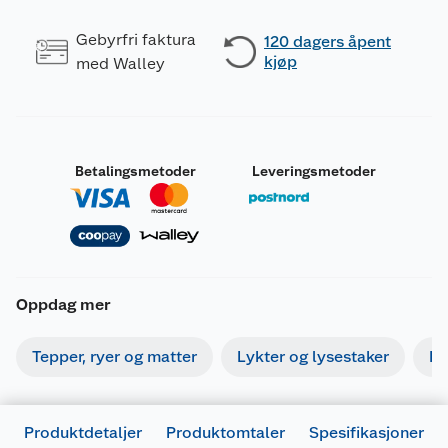
Gebyrfri faktura
120 dagers åpent
kjøp
med Walley
Betalingsmetoder
Leveringsmetoder
Oppdag mer
Tepper, ryer og matter
Lykter og lysestaker
Bi
Produktdetaljer
Produktomtaler
Spesifikasjoner