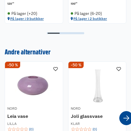
00
00
129
199
På lager (+20)
På lager (6-20)
På lager i 9 butikker
På lager i 2 butikker
Kundeservice
Andre alternativer
Om oss
Kontakt oss
-50 %
-50 %
Nyheter
Angre- og returrett
Våre butikker
Reklamasjon og garanti
Våre merkevarer
Ofte stilte spørsmål
NORD
NORD
Leia vase
Joli glassvase
Coop kjeder
Betalingsalternativer
LILLA
KLAR
☆
☆
☆
☆
☆
☆
☆
☆
☆
☆
(
0
)
(
0
)