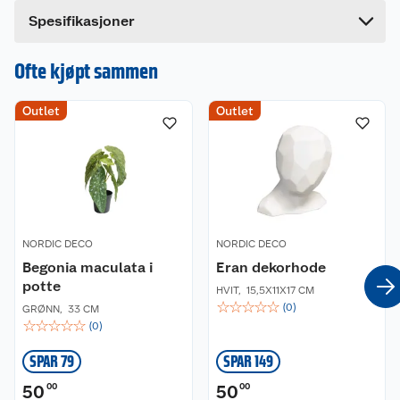
Bredde
28 cm
Dette produktet har ikke fått noen omtale ennå.
Spesifikasjoner
Hvis du kjøper produktet får du invitasjon til å gi
en omtale.
Ofte kjøpt sammen
Outlet
Outlet
NORDIC DECO
NORDIC DECO
Begonia maculata i
Eran dekorhode
potte
HVIT
,
15,5X11X17 CM
☆
☆
☆
☆
☆
(
0
)
GRØNN
,
33 CM
☆
☆
☆
☆
☆
(
0
)
SPAR 79
SPAR 149
50
00
50
00