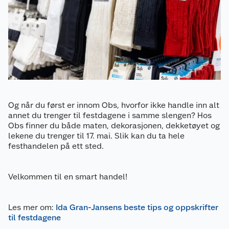
Kundeservice
Om oss
Kontakt oss
Nyheter
Angre- og returrett
Våre butikker
Reklamasjon og garanti
Og når du først er innom Obs, hvorfor ikke handle inn alt
Våre merkevarer
Ofte stilte spørsmål
annet du trenger til festdagene i samme slengen? Hos
Obs finner du både maten, dekorasjonen, dekketøyet og
lekene du trenger til 17. mai. Slik kan du ta hele
Coop kjeder
Betalingsalternativer
festhandelen på ett sted.
Ledige stillinger
Leveringsalternativer
Åpent kjøp
Velkommen til en smart handel!
Bærekraft
Pakkesporing
Coop medlem
Les mer om:
Ida Gran-Jansens beste tips og oppskrifter
Sikkerhetsdatablad
Sikkerhetsdatablad
Retur av el-avfall
Trampoline
til festdagene