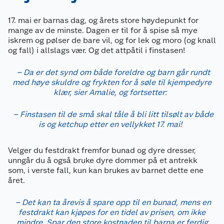
17. mai er barnas dag, og årets store høydepunkt for
mange av de minste. Dagen er til for å spise så mye
iskrem og pølser de bare vil, og for lek og moro (og knall
og fall) i allslags vær. Og det attpåtil i finstasen!
– Da er det synd om både foreldre og barn går rundt
med høye skuldre og frykten for å søle til kjempedyre
klær, sier Amalie, og fortsetter:
– Finstasen til de små
skal
tåle å
bli litt tilsølt av både
is og ketchup etter en vellykket 17. mai!
Velger du festdrakt fremfor bunad og dyre dresser,
unngår du å også bruke dyre dommer på et antrekk
som, i verste fall, kun kan brukes av barnet dette ene
året.
– Det kan ta årevis å spare opp til en bunad, mens en
festdrakt kan kjøpes for en tidel av prisen, om ikke
mindre. Spar den store kostnaden til barna er ferdig