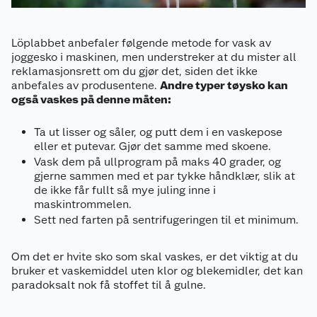
Kundeservice
Om oss
Kontakt oss
Löplabbet anbefaler følgende metode for vask av
joggesko i maskinen, men understreker at du mister all
reklamasjonsrett om du gjør det, siden det ikke
Nyheter
Angre- og returrett
anbefales av produsentene.
Andre typer tøysko kan
også vaskes på denne måten:
Våre butikker
Reklamasjon og garanti
Ta ut lisser og såler, og putt dem i en vaskepose
Våre merkevarer
Ofte stilte spørsmål
eller et putevar. Gjør det samme med skoene.
Vask dem på ullprogram på maks 40 grader, og
Coop kjeder
Betalingsalternativer
gjerne sammen med et par tykke håndklær, slik at
de ikke får fullt så mye juling inne i
maskintrommelen.
Ledige stillinger
Leveringsalternativer
Åpent kjøp
Sett ned farten på sentrifugeringen til et minimum.
Bærekraft
Pakkesporing
Coop medlem
Om det er hvite sko som skal vaskes, er det viktig at du
bruker et vaskemiddel uten klor og blekemidler, det kan
Sikkerhetsdatablad
Sikkerhetsdatablad
Retur av el-avfall
Trampoline
paradoksalt nok få stoffet til å gulne.
Samvirkelag
Kjøpsvilkår
Klikk og hent
Festdrakter til hele familien
Hagemøbler og utemøbler