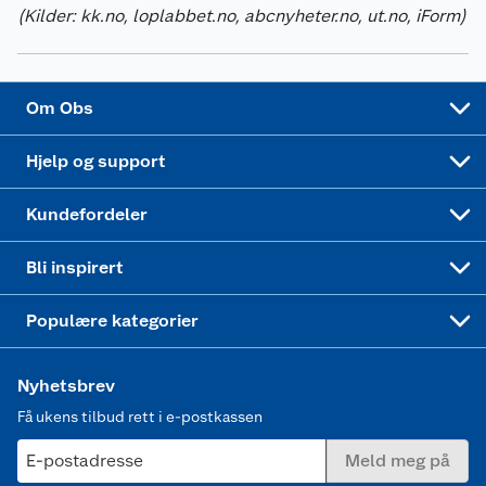
(Kilder: kk.no, loplabbet.no, abcnyheter.no, ut.no, iForm)
Virksomheten
Personvern
Matvaregaranti
Alt til grillsesongen
Sykler og sykkelutstyr
Sponsorvirksomhet
Cookies
Coop Mastercard
Velg riktig barnesykkel
LEGO
Om Obs
Leveringstid
Coop bedriftskort
Oppskrifter
Høytrykkspyler
Hjelp og support
Min kake
Ukas 4 middagstilbud
Klær
Kundefordeler
Mer inspirasjon
Symaskin
Bli inspirert
Joggesko dame
Populære kategorier
Nyhetsbrev
Få ukens tilbud rett i e-postkassen
E-postadresse
Meld meg på