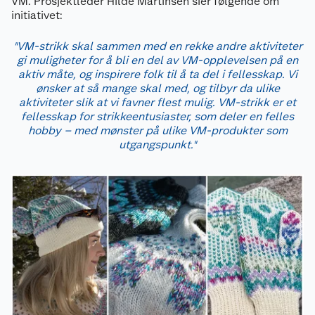
VM. Prosjektleder Hilde Martinsen sier følgende om
initiativet:
"VM-strikk skal sammen med en rekke andre aktiviteter
gi muligheter for å bli en del av VM-opplevelsen på en
aktiv måte, og inspirere folk til å ta del i fellesskap. Vi
ønsker at så mange skal med, og tilbyr da ulike
aktiviteter slik at vi favner flest mulig. VM-strikk er et
Kundeservice
fellesskap for strikkeentusiaster, som deler en felles
hobby – med mønster på ulike VM-produkter som
Om oss
utgangspunkt."
Kontakt oss
Nyheter
Angre- og returrett
Våre butikker
Reklamasjon og garanti
Våre merkevarer
Ofte stilte spørsmål
Coop kjeder
Betalingsalternativer
Ledige stillinger
Leveringsalternativer
Åpent kjøp