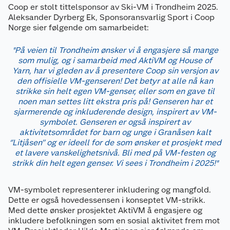
Coop er stolt tittelsponsor av Ski-VM i Trondheim 2025.
Aleksander Dyrberg Ek, Sponsoransvarlig Sport i Coop
Norge sier følgende om samarbeidet:
"På veien til Trondheim ønsker vi å engasjere så mange
som mulig, og i samarbeid med AktiVM og House of
Yarn, har vi gleden av å presentere Coop sin versjon av
den offisielle VM-genseren! Det betyr at alle nå kan
strikke sin helt egen VM-genser, eller som en gave til
noen man settes litt ekstra pris på! Genseren har et
sjarmerende og inkluderende design, inspirert av VM-
symbolet. Genseren er også inspirert av
aktivitetsområdet for barn og unge i Granåsen kalt
‘’Litjåsen’’ og er ideell for de som ønsker et prosjekt med
et lavere vanskelighetsnivå. Bli med på VM-festen og
strikk din helt egen genser. Vi sees i Trondheim i 2025!"
VM-symbolet representerer inkludering og mangfold.
Dette er også hovedessensen i konseptet VM-strikk.
Med dette ønsker prosjektet AktiVM å engasjere og
inkludere befolkningen som en sosial aktivitet frem mot