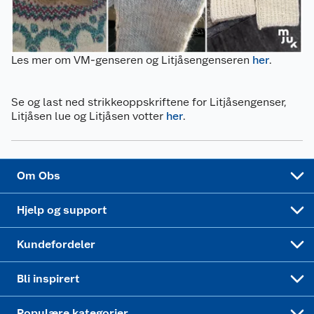
Bærekraft
Pakkesporing
Coop medlem
Les mer om VM-genseren og Litjåsengenseren
her
.
Sikkerhetsdatablad
Sikkerhetsdatablad
Retur av el-avfall
Trampoline
Samvirkelag
Kjøpsvilkår
Klikk og hent
Festdrakter til hele familien
Hagemøbler og utemøbler
Se og last ned strikkeoppskriftene for Litjåsengenser,
Litjåsen lue og Litjåsen votter
her
.
Virksomheten
Personvern
Matvaregaranti
Alt til grillsesongen
Sykler og sykkelutstyr
Sponsorvirksomhet
Cookies
Coop Mastercard
Velg riktig barnesykkel
LEGO
Om Obs
Leveringstid
Coop bedriftskort
Oppskrifter
Høytrykkspyler
Hjelp og support
Min kake
Ukas 4 middagstilbud
Klær
Kundefordeler
Mer inspirasjon
Symaskin
Bli inspirert
Joggesko dame
Populære kategorier