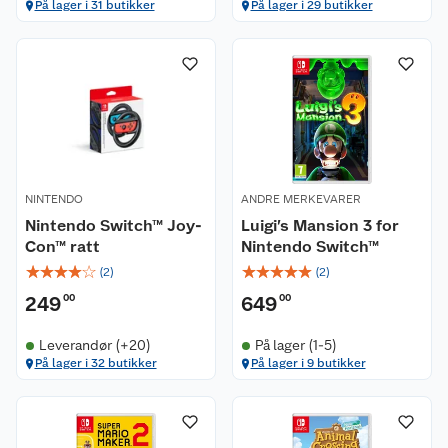
På lager i 31 butikker
På lager i 29 butikker
NINTENDO
ANDRE MERKEVARER
Nintendo Switch™ Joy-
Luigi’s Mansion 3 for
Con™ ratt
Nintendo Switch™
☆
☆
☆
☆
☆
☆
☆
☆
☆
☆
(
2
)
(
2
)
249
00
649
00
Leverandør (+20)
På lager (1-5)
På lager i 32 butikker
På lager i 9 butikker