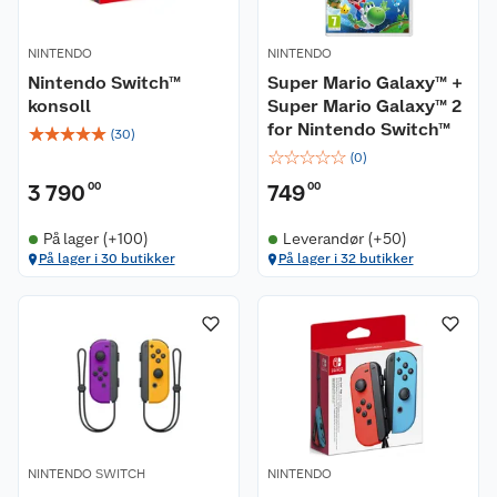
NINTENDO
NINTENDO
Nintendo Switch™
Super Mario Galaxy™ +
konsoll
Super Mario Galaxy™ 2
for Nintendo Switch™
☆
☆
☆
☆
☆
(
30
)
☆
☆
☆
☆
☆
(
0
)
3 790
00
749
00
På lager (+100)
Leverandør (+50)
På lager i 30 butikker
På lager i 32 butikker
NINTENDO SWITCH
NINTENDO