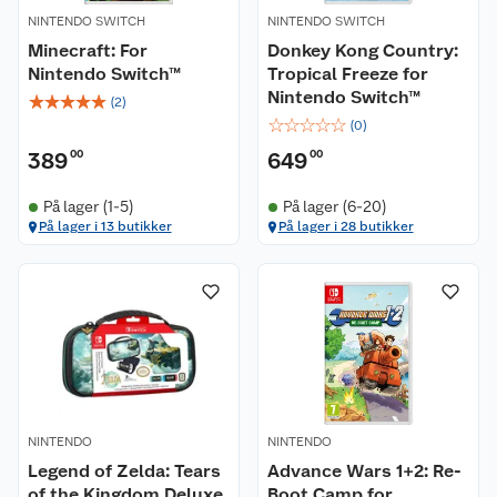
NINTENDO SWITCH
NINTENDO SWITCH
Minecraft: For
Donkey Kong Country:
Nintendo Switch™
Tropical Freeze for
Nintendo Switch™
☆
☆
☆
☆
☆
(
2
)
☆
☆
☆
☆
☆
(
0
)
389
00
649
00
På lager (1-5)
På lager (6-20)
På lager i 13 butikker
På lager i 28 butikker
NINTENDO
NINTENDO
Legend of Zelda: Tears
Advance Wars 1+2: Re-
of the Kingdom Deluxe
Boot Camp for