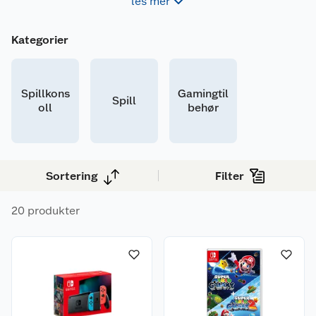
les mer
Kategorier
Spillkons
Gamingtil
Spill
oll
behør
Sortering
Filter
20 produkter