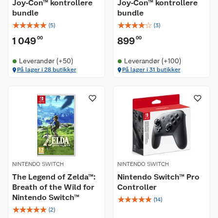
Joy‑Con™ kontrollere
Joy‑Con™ kontrollere
bundle
bundle
☆
☆
☆
☆
☆
☆
☆
☆
☆
☆
(
5
)
(
3
)
1 049
00
899
00
Leverandør (+50)
Leverandør (+100)
På lager i 28 butikker
På lager i 31 butikker
NINTENDO SWITCH
NINTENDO SWITCH
The Legend of Zelda™:
Nintendo Switch™ Pro
Breath of the Wild for
Controller
Nintendo Switch™
☆
☆
☆
☆
☆
(
14
)
☆
☆
☆
☆
☆
(
2
)