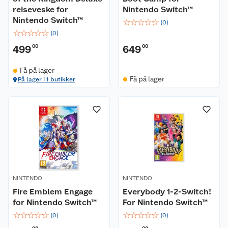
reiseveske for
Nintendo Switch™
Nintendo Switch™
☆
☆
☆
☆
☆
(
0
)
☆
☆
☆
☆
☆
(
0
)
499
00
649
00
Få på lager
Få på lager
På lager i 1 butikker
NINTENDO
NINTENDO
Fire Emblem Engage
Everybody 1-2-Switch!
for Nintendo Switch™
For Nintendo Switch™
☆
☆
☆
☆
☆
☆
☆
☆
☆
☆
(
0
)
(
0
)