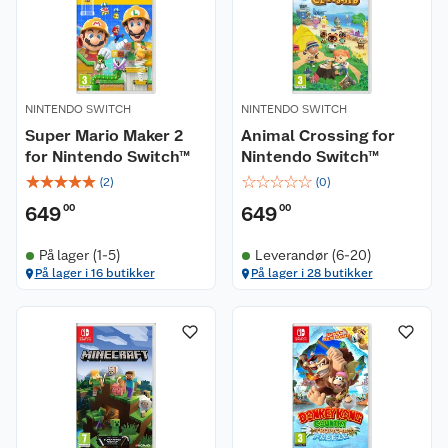
NINTENDO SWITCH
NINTENDO SWITCH
Super Mario Maker 2
Animal Crossing for
for Nintendo Switch™
Nintendo Switch™
☆
☆
☆
☆
☆
☆
☆
☆
☆
☆
(
2
)
(
0
)
649
00
649
00
På lager (1-5)
Leverandør (6-20)
På lager i 16 butikker
På lager i 28 butikker