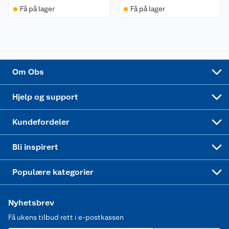
Få på lager
Få på lager
Samvirkelag
Kjøpsvilkår
Klikk og hent
Festdrakter til hele familien
Hagemøbler og utemøbler
Virksomheten
Personvern
Matvaregaranti
Alt til grillsesongen
Sykler og sykkelutstyr
Sponsorvirksomhet
Cookies
Coop Mastercard
Velg riktig barnesykkel
LEGO
Om Obs
Leveringstid
Coop bedriftskort
Oppskrifter
Høytrykkspyler
Hjelp og support
Min kake
Ukas 4 middagstilbud
Klær
Kundefordeler
Mer inspirasjon
Symaskin
Bli inspirert
Joggesko dame
Populære kategorier
Nyhetsbrev
Få ukens tilbud rett i e-postkassen