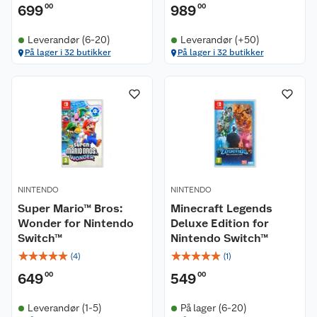
699
00
989
00
Leverandør (6-20)
Leverandør (+50)
På lager i 32 butikker
På lager i 32 butikker
NINTENDO
NINTENDO
Super Mario™ Bros:
Minecraft Legends
Wonder for Nintendo
Deluxe Edition for
Switch™
Nintendo Switch™
☆
☆
☆
☆
☆
☆
☆
☆
☆
☆
(
4
)
(
1
)
649
00
549
00
Leverandør (1-5)
På lager (6-20)