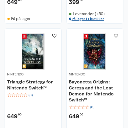
649
00
399
00
Kundeservice
Leverandør (+50)
Få på lager
På lager i 1 butikker
Om oss
Kontakt oss
Nyheter
Angre- og returrett
Våre butikker
Reklamasjon og garanti
Våre merkevarer
Ofte stilte spørsmål
NINTENDO
NINTENDO
Triangle Strategy for
Coop kjeder
Bayonetta Origins:
Betalingsalternativer
Nintendo Switch™
Cereza and the Lost
Demon for Nintendo
☆
☆
☆
☆
☆
Ledige stillinger
Leveringsalternativer
(
0
)
Åpent kjøp
Switch™
☆
☆
☆
☆
☆
(
0
)
Bærekraft
Pakkesporing
Coop medlem
649
00
649
00
Sikkerhetsdatablad
Sikkerhetsdatablad
Retur av el-avfall
Trampoline