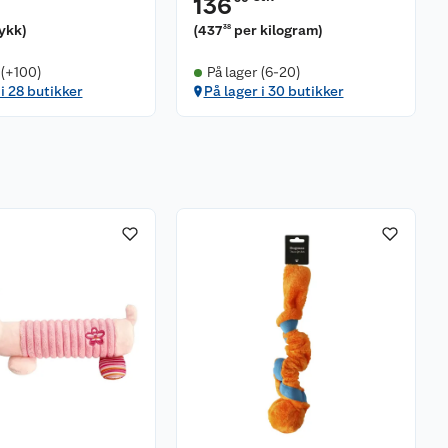
136
tykk
)
(
437
per kilogram
)
38
 (+100)
På lager (6-20)
 i 28 butikker
På lager i 30 butikker