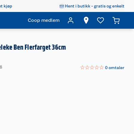
t kjøp
Hent i butikk - gratis og enkelt
Coop medlem
eke Ben Flerfarget 36cm
☆
☆
☆
☆
☆
18
0
omtaler