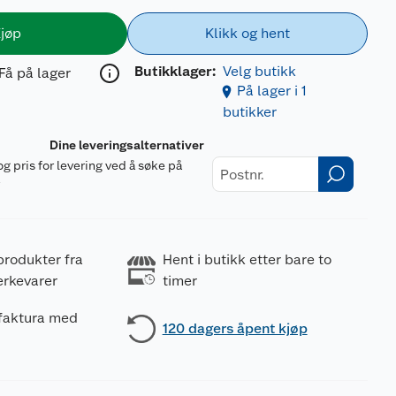
jøp
Klikk og hent
Butikklager:
Velg butikk
Få på lager
På lager i 1
butikker
Dine leveringsalternativer
og pris for levering ved å søke på
r
produkter fra
Hent i butikk etter bare to
erkevarer
timer
 faktura med
120 dagers åpent kjøp