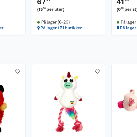
67
41
(
13
per liter
)
(
0
per s
58
83
På lager (6-20)
På lager
er
På lager i 31 butikker
På lager