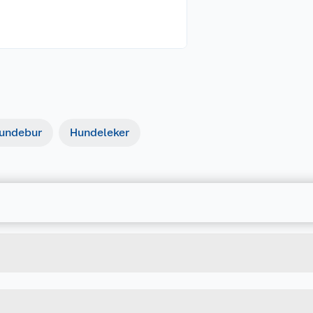
undebur
Hundeleker
Forpakningsmål
7312133333218
Bruttovekt
333321
Høyde
Lengde
u kjøper produktet får du invitasjon til å gi en omtale.
Bredde