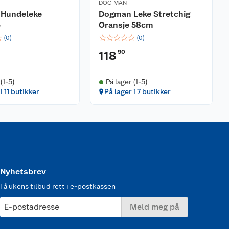
DOG MAN
Hundeleke
Dogman Leke Stretchig
b
Oransje 58cm
☆
☆
☆
☆
☆
☆
(
0
)
(
0
)
90
118
(1-5)
På lager (1-5)
i 11 butikker
På lager i 7 butikker
Nyhetsbrev
Få ukens tilbud rett i e-postkassen
E-postadresse
Meld meg på