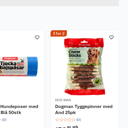
3 for 2
DOG MAN
Hundeposer med
Dogman Tyggepinner med
Blå 50stk
And 25pk
☆
☆
☆
☆
☆
☆
(
0
)
(
0
)
k
stk
90