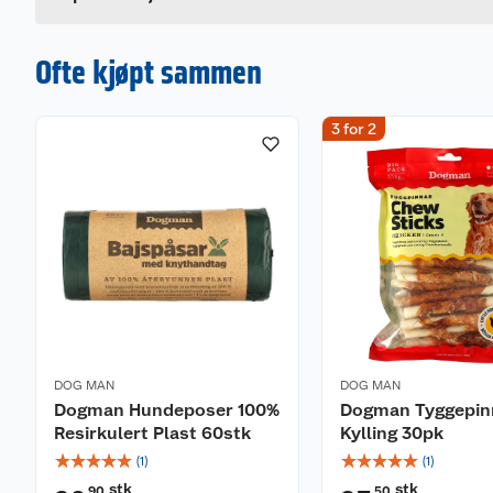
Ofte kjøpt sammen
3 for 2
DOG MAN
DOG MAN
Dogman Hundeposer 100%
Dogman Tyggepin
Resirkulert Plast 60stk
Kylling 30pk
☆
☆
☆
☆
☆
☆
☆
☆
☆
☆
(
1
)
(
1
)
stk
stk
90
50