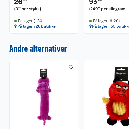
26
93
(
0
per stykk
)
(
249
per kilogram
)
45
33
På lager (+50)
På lager (6-20)
På lager i 28 butikker
På lager i 30 butikk
Andre alternativer