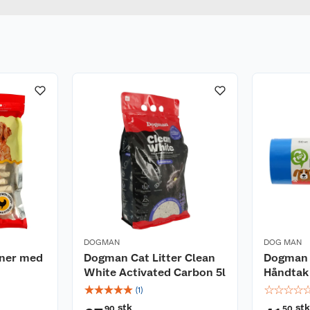
DOGMAN
DOG MAN
ner med
Dogman Cat Litter Clean
Dogman 
White Activated Carbon 5l
Håndtak 
☆
☆
☆
☆
☆
☆
☆
☆
☆
(
1
)
stk
st
90
50