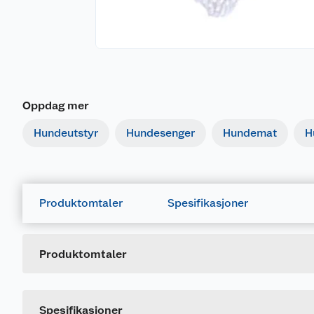
Oppdag mer
Hundeutstyr
Hundesenger
Hundemat
H
Produktomtaler
Spesifikasjoner
Generelt
Artikkelnummer
Leverandørens artikkelnummer
Produktomtaler
Dette produktet har ikke fått noen omtale ennå. Hvis d
Spesifikasjoner