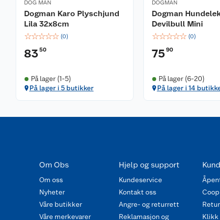
DOG MAN
DOGMAN
Dogman Karo Plyschjund
Dogman Hundele
Lila 32x8cm
Devilbull Mini
☆
☆
☆
☆
☆
☆
☆
☆
☆
☆
(
0
)
(
0
)
50
90
83
75
På lager (1-5)
På lager (6-20)
På lager i 5 butikker
På lager i 14 butikk
Om Obs
Hjelp og support
Kund
Om oss
Kundeservice
Åpent
Nyheter
Kontakt oss
Coop
Våre butikker
Angre- og returrett
Retur 
Våre merkevarer
Reklamasjon og
Klikk