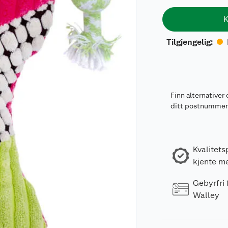
K
Tilgjengelig
:
Finn alternativer 
ditt postnumme
Kvalitets
kjente m
Gebyrfri
Walley