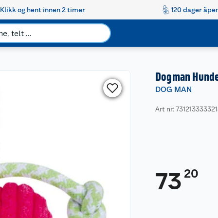
Klikk og hent innen 2 timer
120 dager åpen
Dogman Hundel
DOG MAN
Art nr: 73121333332
20
73