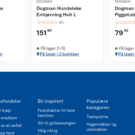
DOGMAN
DOGMAN
ke
Dogman Hundeleke
Dogman 
Enhjørning Hvit L
Piggetu
☆
☆
☆
☆
☆
☆
☆
☆
☆
(
0
)
80
50
151
79
På lager (1-5)
På lager 
er
På lager i 2 butikker
På lager 
efordeler
Bli inspirert
Populære
kategorier
 kjøp
Festdrakter til hele
familien
Trampoline
 medlem
Alt til grillsesongen
Hagemøbler og
av el-avfall
utemøbler
Velg riktig
 og hent