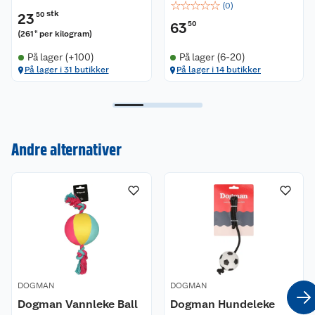
☆
☆
☆
☆
☆
(
0
)
stk
23
50
63
50
(
261
per kilogram
)
11
På lager (+100)
På lager (6-20)
På lager i 31 butikker
På lager i 14 butikker
Kundeservice
Andre alternativer
Om oss
Kontakt oss
Nyheter
Angre- og returrett
Våre butikker
Reklamasjon og garanti
Våre merkevarer
Ofte stilte spørsmål
Coop kjeder
Betalingsalternativer
DOGMAN
DOGMAN
Dogman Vannleke Ball
Dogman Hundeleke