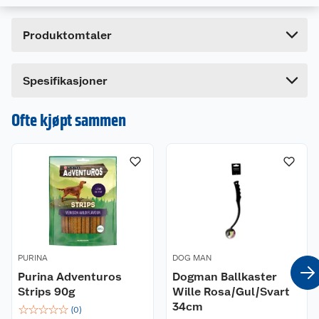
Høyde
31 cm
Produktomtaler
Lengde
6.5 cm
Bredde
6.5 cm
Dette produktet har ikke fått noen omtale ennå.
Spesifikasjoner
Hvis du kjøper produktet får du invitasjon til å gi
en omtale.
Ofte kjøpt sammen
PURINA
DOG MAN
Purina Adventuros
Dogman Ballkaster
Strips 90g
Wille Rosa/Gul/Svart
34cm
☆
☆
☆
☆
☆
(
0
)