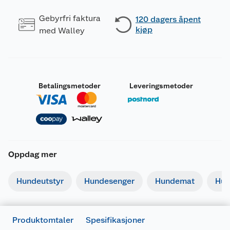
Gebyrfri faktura
120 dagers åpent
kjøp
med Walley
Betalingsmetoder
Leveringsmetoder
Oppdag mer
Generelt
Artikkelnummer
7312133333331
Hundeutstyr
Hundesenger
Hundemat
Hun
Leverandørens artikkelnummer
333336
Forpakningsmål
Produktomtaler
Spesifikasjoner
Bruttovekt
0.127 kg