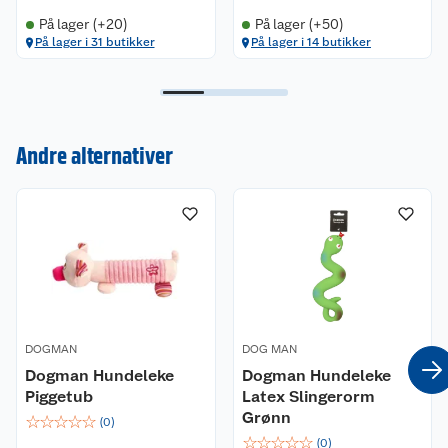
På lager (+20)
På lager (+50)
På lager i 31 butikker
På lager i 14 butikker
Kundeservice
Andre alternativer
Om oss
Kontakt oss
Nyheter
Angre- og returrett
Våre butikker
Reklamasjon og garanti
Våre merkevarer
Ofte stilte spørsmål
DOGMAN
DOG MAN
Coop kjeder
Betalingsalternativer
Dogman Hundeleke
Dogman Hundeleke
Piggetub
Latex Slingerorm
Ledige stillinger
Leveringsalternativer
Åpent kjøp
Grønn
☆
☆
☆
☆
☆
(
0
)
☆
☆
☆
☆
☆
(
0
)