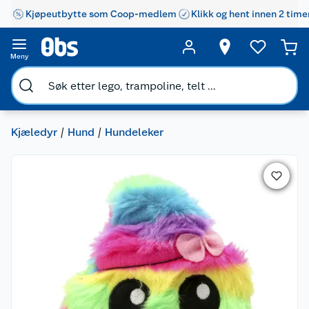
Kjøpeutbytte som Coop-medlem
Klikk og hent innen 2 time
Meny
Kjæledyr
Hund
Hundeleker