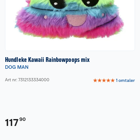
Hundleke Kawaii Rainbowpoops mix
DOG MAN
Art nr: 7312133334000
☆
☆
☆
☆
☆
1
omtaler
90
117