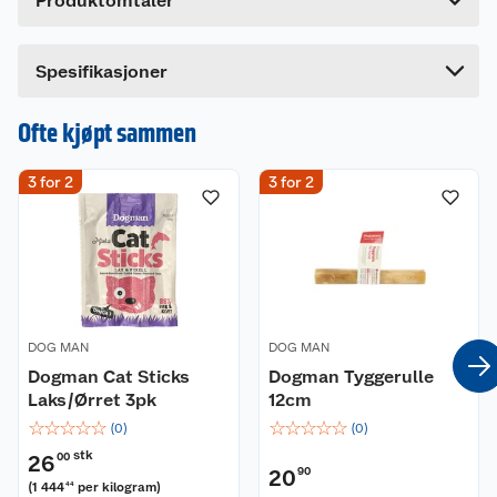
Produktomtaler
Lengde
7.5 cm
Bredde
19 cm
Spesifikasjoner
Ofte kjøpt sammen
3 for 2
3 for 2
DOG MAN
DOG MAN
Dogman Cat Sticks
Dogman Tyggerulle
Laks/Ørret 3pk
12cm
☆
☆
☆
☆
☆
☆
☆
☆
☆
☆
(
0
)
(
0
)
stk
26
00
20
90
(
1 444
per kilogram
)
44