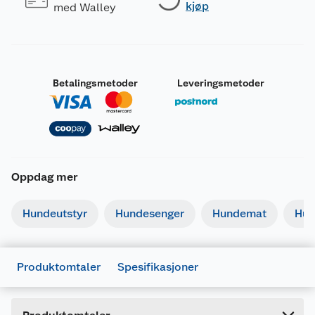
kjøp
med Walley
Betalingsmetoder
Leveringsmetoder
Oppdag mer
Generelt
Artikkelnummer
7312133334000
Hundeutstyr
Hundesenger
Hundemat
Hun
Leverandørens artikkelnummer
333400
Forpakningsmål
Produktomtaler
Spesifikasjoner
Bruttovekt
0.072 kg
Høyde
23 cm