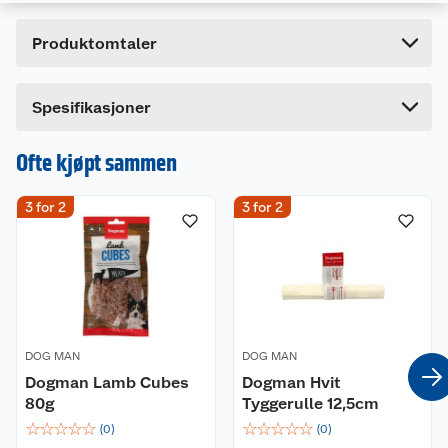
Høyde
13.2 cm
Produktomtaler
Lengde
6.3 cm
Bredde
6.3 cm
Dette produktet har ikke fått noen omtale ennå.
Spesifikasjoner
Hvis du kjøper produktet får du invitasjon til å gi
en omtale.
Ofte kjøpt sammen
3 for 2
3 for 2
DOG MAN
DOG MAN
Dogman Lamb Cubes
Dogman Hvit
80g
Tyggerulle 12,5cm
☆
☆
☆
☆
☆
☆
☆
☆
☆
☆
(
0
)
(
0
)