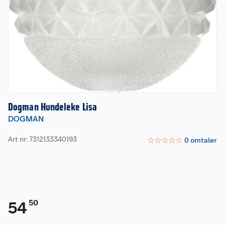
Dogman Hundeleke Lisa
DOGMAN
Art nr: 7312133340193
☆
☆
☆
☆
☆
0
omtaler
50
54