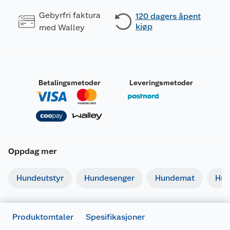
Gebyrfri faktura
120 dagers åpent
kjøp
med Walley
Betalingsmetoder
Leveringsmetoder
Oppdag mer
Generelt
Artikkelnummer
7312133340193
Hundeutstyr
Hundesenger
Hundemat
Hun
Leverandørens artikkelnummer
334019
Forpakningsmål
Produktomtaler
Spesifikasjoner
Bruttovekt
0.071 kg