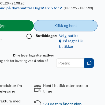
.05.26 - 23.08.26)
lbud på dyremat fra Dog Man: 3 for 2
(14.03.25 - 14.03.99)
jøp
Klikk og hent
Butikklager:
Velg butikk
0)
På lager i 31
butikker
Dine leveringsalternativer
og pris for levering ved å søke på
r
produkter fra
Hent i butikk etter bare to
erkevarer
timer
 faktura med
120 dagers åpent kjøp