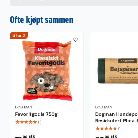
Ofte kjøpt sammen
3 for 2
DOG MAN
DOG MAN
Favoritgodis 750g
Dogman Hundepo
Resirkulert Plast
☆
☆
☆
☆
☆
(
1
)
☆
☆
☆
☆
☆
(
1
)
stk
stk
90
90