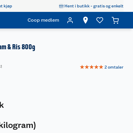
t kjøp
Hent i butikk - gratis og enkelt
Coop medlem
am & Ris 800g
☆
☆
☆
☆
☆
41
2
omtaler
k
kilogram
)