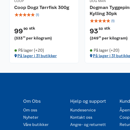
COOP
DOG MAN
Coop Dogz Tørrfisk 300g
Dogman Tyggepin
Kylling 30pk
☆
☆
☆
☆
☆
(
1
)
☆
☆
☆
☆
☆
(
1
)
stk
stk
90
50
99
93
(
333
per kilogram
)
(
249
per kilogram
)
00
33
På lager (+20)
På lager (+20)
På lager i 31 butikker
På lager i 31 butikk
Om Obs
Hjelp og support
Kund
Om oss
Kundeservice
Åpent
Nyheter
Kontakt oss
Coop
Våre butikker
Angre- og returrett
Retur 