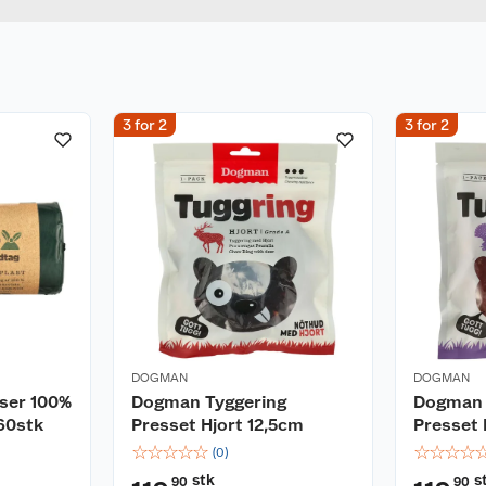
3 for 2
3 for 2
DOGMAN
DOGMAN
ser 100%
Dogman Tyggering
Dogman 
 60stk
Presset Hjort 12,5cm
Presset 
☆
☆
☆
☆
☆
☆
☆
☆
☆
(
0
)
stk
s
90
90