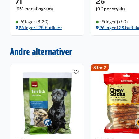
71
26
(
95
per kilogram
)
(
0
per stykk
)
87
45
På lager (6-20)
På lager (+50)
På lager i 29 butikker
På lager i 28 butikk
Andre alternativer
3 for 2