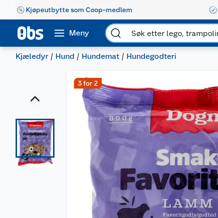
Kjøpeutbytte som Coop-medlem
Meny
Kjæledyr
Hund
Hundemat
Hundegodteri
3 for 2