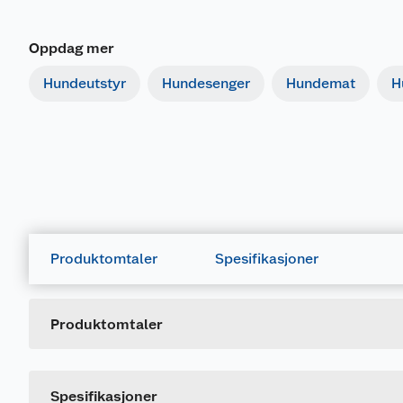
Oppdag mer
Hundeutstyr
Hundesenger
Hundemat
H
Produktomtaler
Spesifikasjoner
Generelt
Artikkelnummer
Leverandørens artikkelnummer
Produktomtaler
Spesifikasjoner