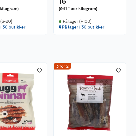
16
 kilogram
)
(
941
per kilogram
)
18
 (6-20)
På lager (+100)
 i 30 butikker
På lager i 30 butikker
3 for 2