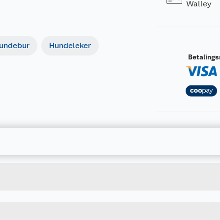
Walley
undebur
Hundeleker
Betaling
Forpakningsmål
7312134489341
Bruttovekt
448934
Høyde
Lengde
Bredde