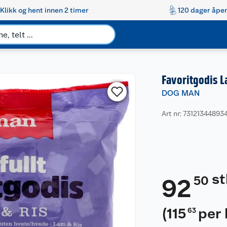
Klikk og hent innen 2 timer
120 dager åpen
Favoritgodis L
DOG MAN
Art nr: 73121344893
st
50
92
(
115
per 
63