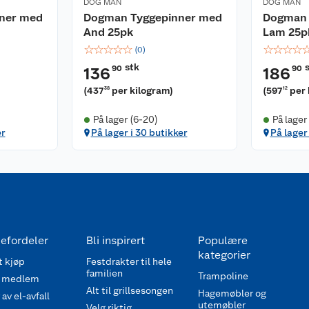
DOG MAN
DOG MAN
ner med
Dogman Tyggepinner med
Dogman 
And 25pk
Lam 25p
☆
☆
☆
☆
☆
☆
☆
☆
☆
(
0
)
stk
90
90
136
186
(
437
per kilogram
)
(
597
per
38
12
På lager (6-20)
På lager
er
På lager i 30 butikker
På lager 
efordeler
Bli inspirert
Populære
kategorier
 kjøp
Festdrakter til hele
familien
Trampoline
 medlem
Alt til grillsesongen
Hagemøbler og
av el-avfall
utemøbler
Velg riktig