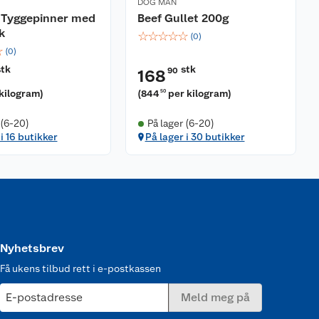
DOG MAN
Tyggepinner med
Beef Gullet 200g
k
☆
☆
☆
☆
☆
(
0
)
☆
(
0
)
stk
stk
90
168
 kilogram
)
(
844
per kilogram
)
50
 (6-20)
På lager (6-20)
i 16 butikker
På lager i 30 butikker
Nyhetsbrev
Få ukens tilbud rett i e-postkassen
E-postadresse
Meld meg på