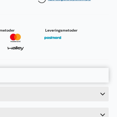
smetoder
Leveringsmetoder
0.81 kg
26 cm
5 cm
19.5 cm