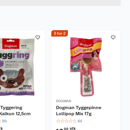
3 for 2
DOGMAN
Tyggering
Dogman Tyggepinne
Kalkun 12,5cm
Lollipop Mix 17g
☆
☆
☆
☆
☆
☆
(
0
)
(
0
)
tk
stk
00