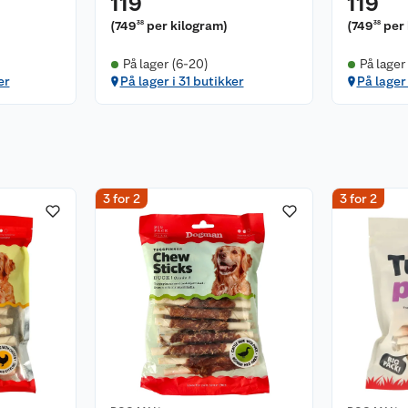
119
119
(
749
per kilogram
)
(
749
per
38
38
På lager (6-20)
På lager
er
På lager i 31 butikker
På lager
3 for 2
3 for 2