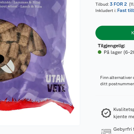
3 FOR 2
Tilbud:
(11
Fast ti
Inkludert i:
K
Tilgjengelig
:
På lager (6-2
Finn alternativer 
ditt postnumme
Kvalitets
kjente m
Gebyrfri