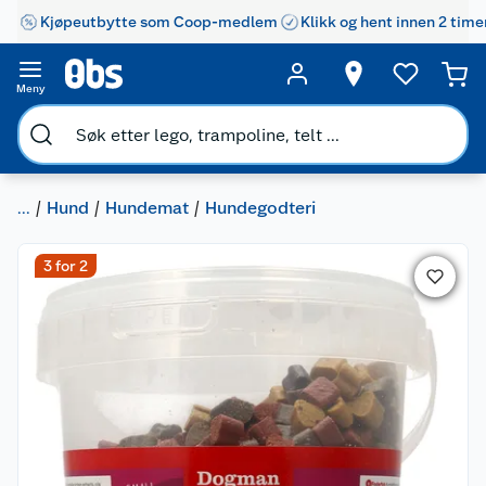
Kjøpeutbytte som Coop-medlem
Klikk og hent innen 2 time
Meny
...
Hund
Hundemat
Hundegodteri
3 for 2