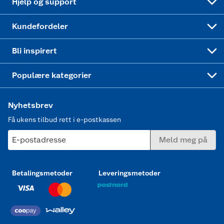
Hjelp og support
Min kake
Ukas 4 middagstilbud
Klær
Kundefordeler
Mer inspirasjon
Symaskin
Bli inspirert
Joggesko dame
Populære kategorier
Nyhetsbrev
Få ukens tilbud rett i e-postkassen
E-postadresse
Meld meg på
Betalingsmetoder
Leveringsmetoder