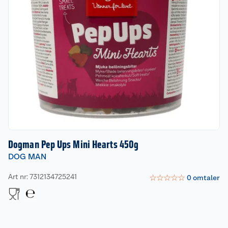
Dogman Pep Ups Mini Hearts 450g
DOG MAN
Art nr: 7312134725241
☆
☆
☆
☆
☆
0
omtaler