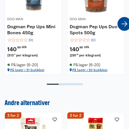
DOG MAN
DOG MAN
Dogman Pep Ups Mini
Dogman Pep Ups Duo
Bones 450g
Spots 500g
☆
☆
☆
☆
☆
☆
☆
☆
☆
☆
(
0
)
(
0
)
stk
stk
140
90
140
90
(
313
per kilogram
)
(
281
per kilogram
)
11
80
På lager (6-20)
På lager (6-20)
På lager i 31 butikker
På lager i 30 butikker
Kundeservice
Andre alternativer
Om oss
Kontakt oss
3 for 2
3 for 2
Nyheter
Angre- og returrett