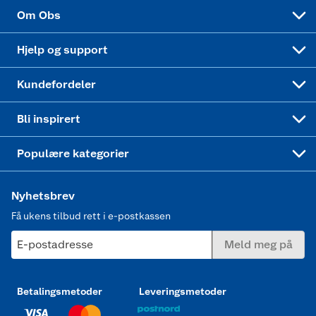
Sponsorvirksomhet
Cookies
Coop Mastercard
Velg riktig barnesykkel
LEGO
Om Obs
Leveringstid
Coop bedriftskort
Oppskrifter
Høytrykkspyler
Hjelp og support
Min kake
Ukas 4 middagstilbud
Klær
Kundefordeler
Mer inspirasjon
Symaskin
Bli inspirert
Joggesko dame
Populære kategorier
Nyhetsbrev
Få ukens tilbud rett i e-postkassen
E-postadresse
Meld meg på
Betalingsmetoder
Leveringsmetoder