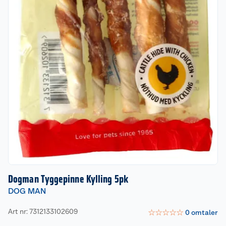
Dogman Tyggepinne Kylling 5pk
DOG MAN
Art nr: 7312133102609
☆
☆
☆
☆
☆
0
omtaler