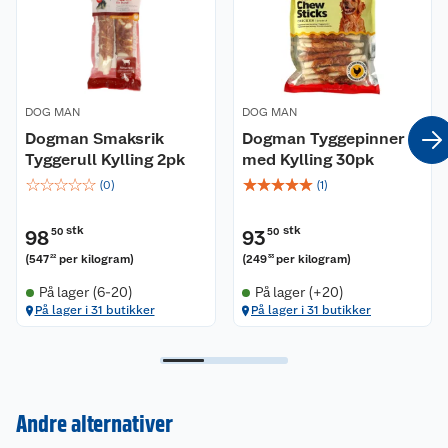
DOG MAN
DOG MAN
Dogman Smaksrik
Dogman Tyggepinner
Tyggerull Kylling 2pk
med Kylling 30pk
☆
☆
☆
☆
☆
☆
☆
☆
☆
☆
(
0
)
(
1
)
stk
stk
98
50
93
50
(
547
per kilogram
)
(
249
per kilogram
)
22
33
På lager (6-20)
På lager (+20)
På lager i 31 butikker
På lager i 31 butikker
Kundeservice
Andre alternativer
Om oss
Kontakt oss