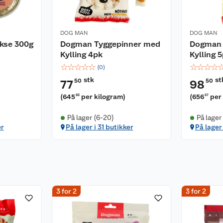
DOG MAN
DOG MAN
kse 300g
Dogman Tyggepinner med
Dogman 
Kylling 4pk
Kylling 
☆
☆
☆
☆
☆
☆
☆
☆
☆
(
0
)
stk
st
50
50
77
98
(
645
per kilogram
)
(
656
per
83
67
På lager (6-20)
På lager
er
På lager i 31 butikker
På lager 
3 for 2
3 for 2