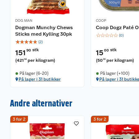
DOG MAN
COOP
Dogman Munchy Chews
Coop Dogz Paté O
Sticks med Kylling 30pk
☆
☆
☆
☆
☆
(
0
)
☆
☆
☆
☆
☆
(
2
)
stk
stk
90
00
151
15
(
421
per kilogram
)
(
50
per kilogram
)
94
00
På lager (6-20)
På lager (+100)
På lager i 31 butikker
På lager i 31 butikk
Andre alternativer
3 for 2
3 for 2