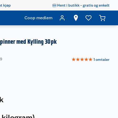
t kjøp
Hent i butikk - gratis og enkelt
Coop medlem
inner med Kylling 30pk
☆
☆
☆
☆
☆
99
1
omtaler
k
 kilogram
)