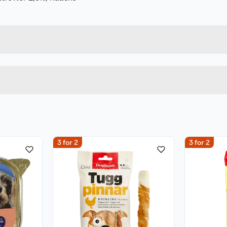
Forpakningsmål
7312133102999
Bruttovekt
310299
Høyde
Lengde
Bredde
3 for 2
3 for 2