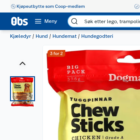
Kjøpeutbytte som Coop-medlem
Meny
Kjæledyr
Hund
Hundemat
Hundegodteri
3 for 2