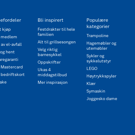
efordeler
Bli inspirert
Populære
kategorier
 kjøp
Festdrakter til hele
familien
Trampoline
 medlem
Alt til grillsesongen
Hagemøbler og
av el-avfall
utemøbler
Velg riktig
 og hent
barnesykkel
Sykler og
regaranti
sykkelutstyr
Oppskrifter
 Mastercard
LEGO
Ukas 4
bedriftskort
middagstilbud
Høytrykkspyler
ake
Mer inspirasjon
Klær
Symaskin
Joggesko dame