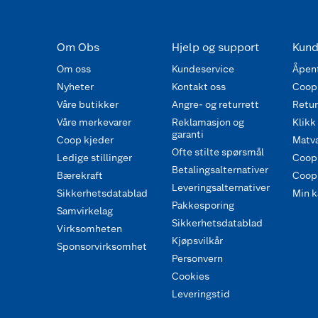
Om Obs
Hjelp og support
Kund
Om oss
Kundeservice
Åpent
Nyheter
Kontakt oss
Coop
Våre butikker
Angre- og returrett
Retur 
Våre merkevarer
Reklamasjon og
Klikk
garanti
Coop kjeder
Matva
Ofte stilte spørsmål
Ledige stillinger
Coop
Betalingsalternativer
Bærekraft
Coop 
Leveringsalternativer
Sikkerhetsdatablad
Min k
Pakkesporing
Samvirkelag
Sikkerhetsdatablad
Virksomheten
Kjøpsvilkår
Sponsorvirksomhet
Personvern
Cookies
Leveringstid