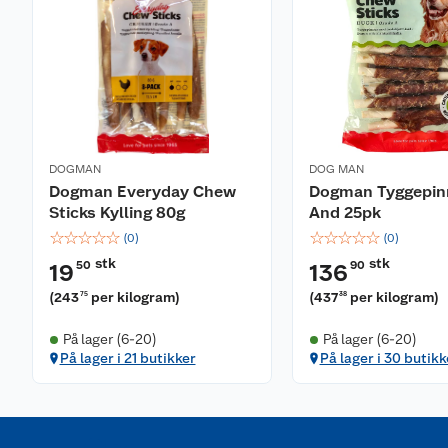
DOGMAN
DOG MAN
Dogman Everyday Chew
Dogman Tyggepin
Sticks Kylling 80g
And 25pk
☆
☆
☆
☆
☆
☆
☆
☆
☆
☆
(
0
)
(
0
)
stk
stk
50
90
19
136
(
243
per kilogram
)
(
437
per kilogram
)
75
38
På lager (6-20)
På lager (6-20)
På lager i 21 butikker
På lager i 30 butikk