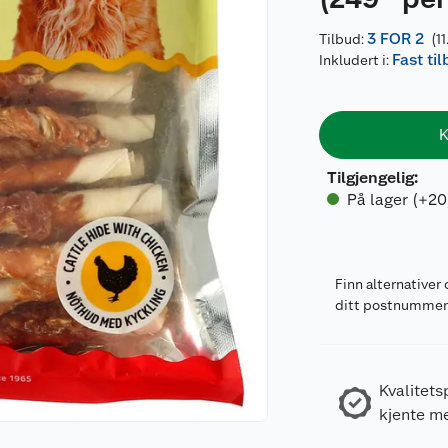
3 FOR 2
Tilbud:
(11
Fast ti
Inkludert i:
K
Tilgjengelig
:
På lager (+20
Finn alternativer 
ditt postnumme
Kvalitets
kjente m