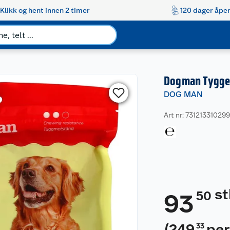
Klikk og hent innen 2 timer
120 dager åpen
Dogman Tyggep
DOG MAN
Art nr: 73121331029
st
50
93
(
249
per
33