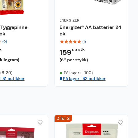
ENERGIZER
Tyggepinne
Energizer® AA batterier 24
5pk
pk.
☆
☆
☆
☆
☆
☆
(
0
)
(
1
)
k
stk
00
159
 kilogram
)
(
6
per stykk
)
63
 (6-20)
På lager (+100)
i 31 butikker
På lager i 32 butikker
3 for 2