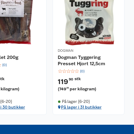
DOGMAN
let 200g
Dogman Tyggering
Presset Hjort 12,5cm
☆
(
0
)
☆
☆
☆
☆
☆
(
0
)
stk
stk
90
119
 kilogram
)
(
749
per kilogram
)
38
 (6-20)
På lager (6-20)
 i 30 butikker
På lager i 31 butikker