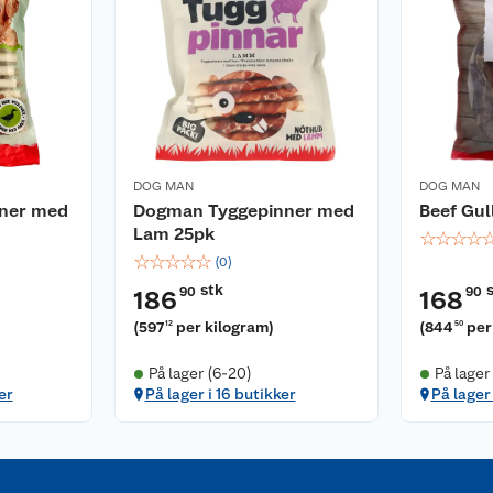
DOG MAN
DOG MAN
ner med
Dogman Tyggepinner med
Beef Gul
Lam 25pk
☆
☆
☆
☆
☆
☆
☆
☆
☆
(
0
)
stk
90
90
186
168
(
597
per kilogram
)
(
844
per
12
50
På lager (6-20)
På lager
er
På lager i 16 butikker
På lager