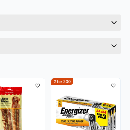
0.389 kg
27 cm
4.4 cm
20 cm
2 for 200