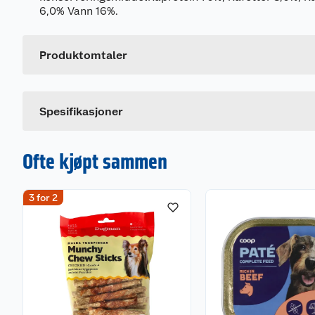
Generelt
6,0% Vann 16%.
Artikkelnummer
Leverandørens artikkelnummer
Produktomtaler
Spesifikasjoner
Ofte kjøpt sammen
3 for 2