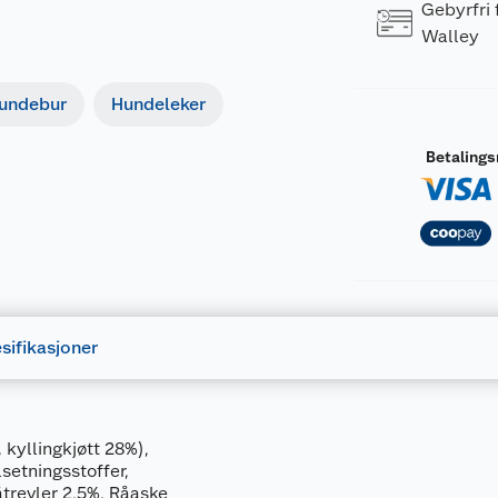
Gebyrfri
Walley
undebur
Hundeleker
Betaling
sifikasjoner
 kyllingkjøtt 28%),
setningsstoffer,
trevler 2,5%, Råaske