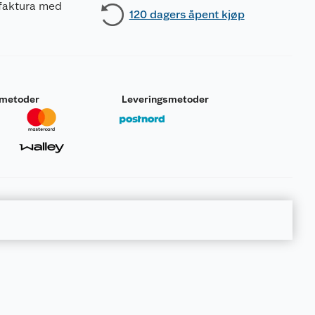
 faktura med
120 dagers åpent kjøp
smetoder
Leveringsmetoder