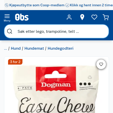
Kjøpeutbytte som Coop-medlem
Klikk og hent innen 2 time
Meny
...
Hund
Hundemat
Hundegodteri
3 for 2