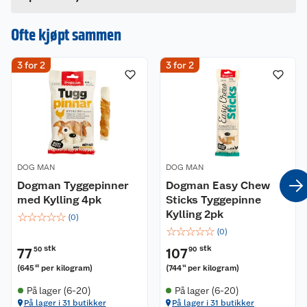
Hvis du kjøper produktet får du invitasjon til å gi
en omtale.
Ofte kjøpt sammen
3 for 2
3 for 2
DOG MAN
DOG MAN
Dogman Tyggepinner
Dogman Easy Chew
med Kylling 4pk
Sticks Tyggepinne
Kylling 2pk
☆
☆
☆
☆
☆
(
0
)
☆
☆
☆
☆
☆
(
0
)
stk
stk
77
50
107
90
(
645
per kilogram
)
(
744
per kilogram
)
83
14
På lager (6-20)
På lager (6-20)
På lager i 31 butikker
På lager i 31 butikker