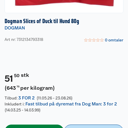
Dogman Slices of Duck til Hund 80g
DOGMAN
Art nr: 7312134793318
☆
☆
☆
☆
☆
0
omtaler
stk
50
51
(
643
per kilogram
)
75
3 FOR 2
Tilbud:
(11.05.26 - 23.08.26)
Fast tilbud på dyremat fra Dog Man: 3 for 2
Inkludert i:
(14.03.25 - 14.03.99)