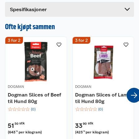
Bredde
11.7 cm
Dette produktet har ikke fått noen omtale ennå.
Spesifikasjoner
Hvis du kjøper produktet får du invitasjon til å gi
en omtale.
Ofte kjøpt sammen
3 for 2
3 for 2
DOGMAN
DOGMAN
Dogman Slices of Beef
Dogman Slices of Lamb
til Hund 80g
til Hund 80g
☆
☆
☆
☆
☆
☆
☆
☆
☆
☆
(
0
)
(
0
)
stk
stk
51
50
33
90
(
643
per kilogram
)
(
423
per kilogram
)
75
75