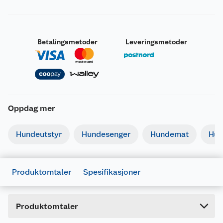
Betalingsmetoder
Leveringsmetoder
Oppdag mer
Generelt
Artikkelnummer
7312134793318
Hundeutstyr
Hundesenger
Hundemat
Hun
Leverandørens artikkelnummer
479331
Forpakningsmål
Produktomtaler
Spesifikasjoner
Bruttovekt
0.092 kg
Høyde
21.4 cm
Produktomtaler
Lengde
2.8 cm