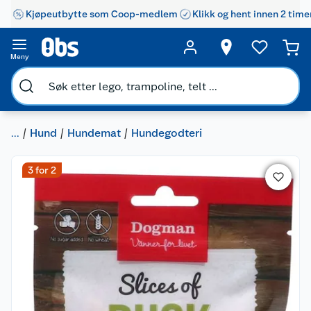
Kjøpeutbytte som Coop-medlem
Klikk og hent innen 2 time
Meny
...
Hund
Hundemat
Hundegodteri
3 for 2