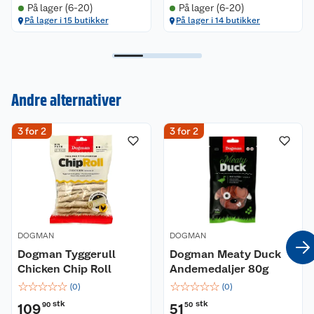
På lager (6-20)
På lager (6-20)
På lager i 15 butikker
På lager i 14 butikker
Kundeservice
Andre alternativer
Om oss
Kontakt oss
3 for 2
3 for 2
Nyheter
Angre- og returrett
Våre butikker
Reklamasjon og garanti
Våre merkevarer
Ofte stilte spørsmål
Coop kjeder
Betalingsalternativer
DOGMAN
DOGMAN
Dogman Tyggerull
Dogman Meaty Duck
Ledige stillinger
Chicken Chip Roll
Leveringsalternativer
Andemedaljer 80g
Åpent kjøp
☆
☆
☆
☆
☆
☆
☆
☆
☆
☆
(
0
)
(
0
)
Bærekraft
Pakkesporing
Coop medlem
stk
stk
109
90
51
50