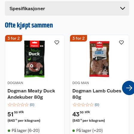
Bredde
11.9 cm
Dette produktet har ikke fått noen omtale ennå.
Spesifikasjoner
Hvis du kjøper produktet får du invitasjon til å gi
en omtale.
Ofte kjøpt sammen
3 for 2
3 for 2
DOGMAN
DOG MAN
Dogman Meaty Duck
Dogman Lamb Cubes
Andekuber 80g
80g
☆
☆
☆
☆
☆
☆
☆
☆
☆
☆
(
0
)
(
0
)
stk
stk
51
50
43
50
(
643
per kilogram
)
(
543
per kilogram
)
75
75
På lager (6-20)
På lager (+20)