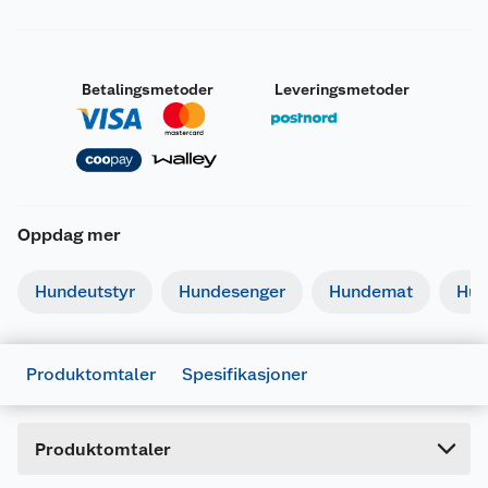
Betalingsmetoder
Leveringsmetoder
Oppdag mer
Generelt
Artikkelnummer
7312134793707
Hundeutstyr
Hundesenger
Hundemat
Hun
Leverandørens artikkelnummer
479370
Forpakningsmål
Produktomtaler
Spesifikasjoner
Bruttovekt
0.09 kg
Høyde
21.6 cm
Produktomtaler
Lengde
2.6 cm