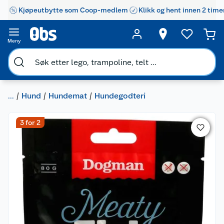
Kjøpeutbytte som Coop-medlem
Klikk og hent innen 2 time
Meny
...
Hund
Hundemat
Hundegodteri
3 for 2