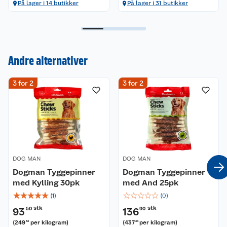
På lager i 14 butikker
På lager i 31 butikker
Kundeservice
Andre alternativer
Om oss
Kontakt oss
3 for 2
3 for 2
Nyheter
Angre- og returrett
Våre butikker
Reklamasjon og garanti
Våre merkevarer
Ofte stilte spørsmål
Coop kjeder
Betalingsalternativer
DOG MAN
DOG MAN
Dogman Tyggepinner
Dogman Tyggepinner
Ledige stillinger
med Kylling 30pk
Leveringsalternativer
med And 25pk
Åpent kjøp
☆
☆
☆
☆
☆
☆
☆
☆
☆
☆
(
1
)
(
0
)
Bærekraft
Pakkesporing
Coop medlem
stk
stk
93
50
136
90
(
249
per kilogram
)
(
437
per kilogram
)
33
38