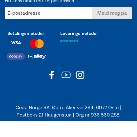
Få ukens tilbud rett i e-postkassen
E-postadresse
Meld meg på
Betalingsmetoder
Leveringsmetoder
Coop Norge SA, Østre Aker vei 264, 0977 Oslo |
Postboks 21 Haugenstua | Org nr 936 560 288.