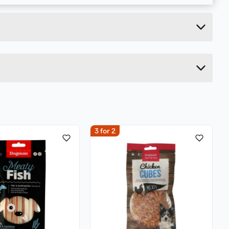
0.09 kg
21.5 cm
2 cm
12 cm
3 for 2