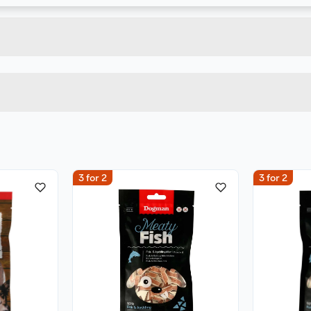
7312133104405
Bruttovekt
310440
Høyde
Lengde
u kjøper produktet får du invitasjon til å gi en omtale.
Bredde
3 for 2
3 for 2