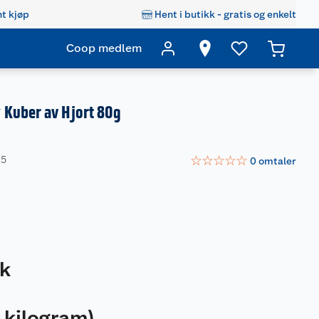
t kjøp
Hent i butikk - gratis og enkelt
Coop medlem
Kuber av Hjort 80g
☆
☆
☆
☆
☆
05
0
omtaler
tk
 kilogram
)