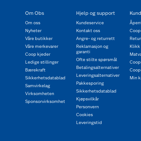
Om Obs
Hjelp og support
Kund
Om oss
Kundeservice
Åpent
Nyheter
Kontakt oss
Coop
Våre butikker
Angre- og returrett
Retur 
Våre merkevarer
Reklamasjon og
Klikk
garanti
Coop kjeder
Matva
Ofte stilte spørsmål
Ledige stillinger
Coop
Betalingsalternativer
Bærekraft
Coop 
Leveringsalternativer
Sikkerhetsdatablad
Min k
Pakkesporing
Samvirkelag
Sikkerhetsdatablad
Virksomheten
Kjøpsvilkår
Sponsorvirksomhet
Personvern
Cookies
Leveringstid