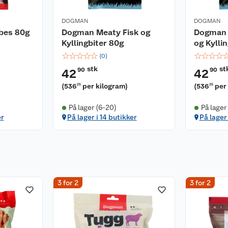
DOGMAN
DOGMAN
bes 80g
Dogman Meaty Fisk og
Dogman 
Kyllingbiter 80g
og Kylli
☆
☆
☆
☆
☆
☆
☆
☆
☆
(
0
)
stk
st
90
90
42
42
(
536
per kilogram
)
(
536
per
25
25
På lager (6-20)
På lager
er
På lager i 14 butikker
På lager 
3 for 2
3 for 2