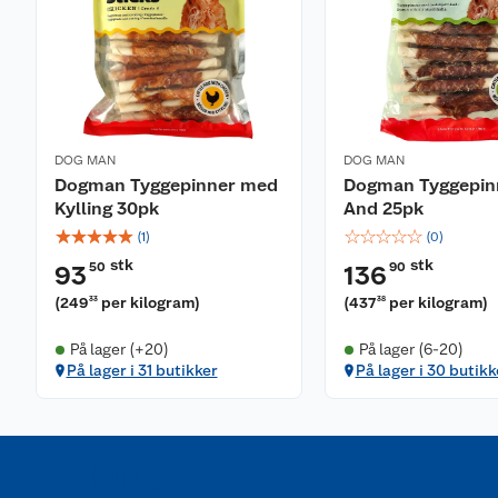
DOG MAN
DOG MAN
Dogman Tyggepinner med
Dogman Tyggepin
Kylling 30pk
And 25pk
☆
☆
☆
☆
☆
☆
☆
☆
☆
☆
(
1
)
(
0
)
stk
stk
50
90
93
136
(
249
per kilogram
)
(
437
per kilogram
)
33
38
På lager (+20)
På lager (6-20)
På lager i 31 butikker
På lager i 30 butikk