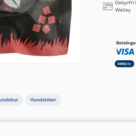
Gebyrfri
Walley
Betaling
undebur
Hundeleker
Forpakningsmål