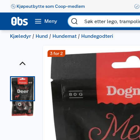
Kjøpeutbytte som Coop-medlem
Meny
Kjæledyr
Hund
Hundemat
Hundegodteri
3 for 2