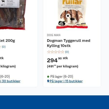
DOG MAN
let 200g
Dogman Tyggerull med
Kylling 10stk
☆
(
0
)
☆
☆
☆
☆
☆
(
0
)
stk
stk
90
294
 kilogram
)
(
491
per kilogram
)
50
 (6-20)
På lager (6-20)
 i 30 butikker
På lager i 15 butikker