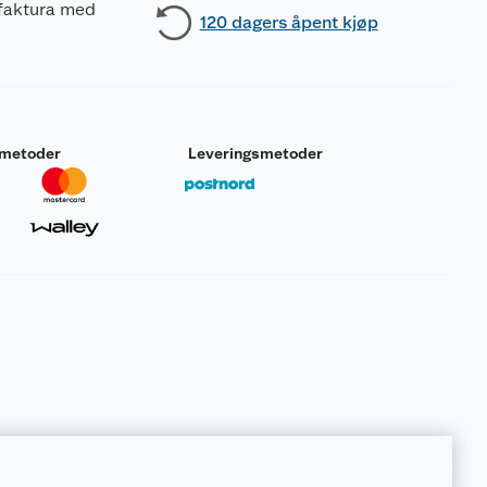
 faktura med
120 dagers åpent kjøp
smetoder
Leveringsmetoder