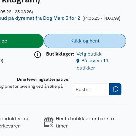
.05.26 - 23.08.26)
lbud på dyremat fra Dog Man: 3 for 2
(14.03.25 - 14.03.99)
jøp
Klikk og hent
Butikklager:
Velg butikk
0)
På lager i 14
butikker
Dine leveringsalternativer
og pris for levering ved å søke på
r
produkter fra
Hent i butikk etter bare to
erkevarer
timer