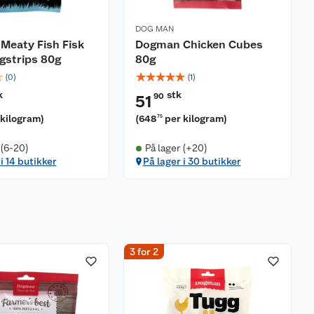
DOG MAN
Meaty Fish Fisk
Dogman Chicken Cubes
ngstrips 80g
80g
☆
☆
☆
☆
☆
☆
(
0
)
(
1
)
k
stk
90
51
 kilogram
)
(
648
per kilogram
)
75
 (6-20)
På lager (+20)
i 14 butikker
På lager i 30 butikker
3 for 2