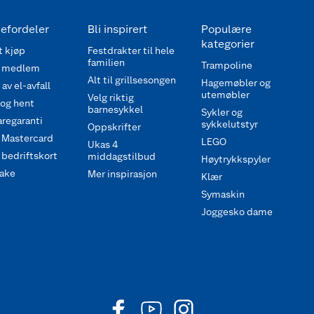
efordeler
Bli inspirert
Populære
kategorier
 kjøp
Festdrakter til hele
familien
Trampoline
 medlem
Alt til grillsesongen
Hagemøbler og
av el-avfall
utemøbler
Velg riktig
 og hent
barnesykkel
Sykler og
regaranti
sykkelutstyr
Oppskrifter
 Mastercard
LEGO
Ukas 4
bedriftskort
middagstilbud
Høytrykkspyler
ake
Mer inspirasjon
Klær
Symaskin
Joggesko dame