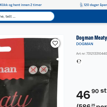
Klikk og hent innen 2 timer
120 dager åpen
Dogman Meaty 
DOGMAN
Art nr: 73121331044
s
90
46
(
586
per
25