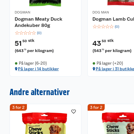
DOGMAN
DOG MAN
Dogman Meaty Duck
Dogman Lamb Cu
Andekuber 80g
☆
☆
☆
☆
☆
(
0
)
☆
☆
☆
☆
☆
(
0
)
stk
stk
50
50
51
43
(
643
per kilogram
)
(
543
per kilogram
)
75
75
På lager (6-20)
På lager (+20)
På lager i 14 butikker
På lager i 31 butikk
Andre alternativer
3 for 2
3 for 2