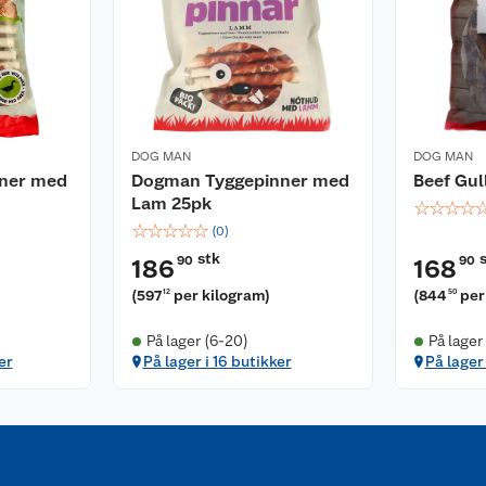
DOG MAN
DOG MAN
ner med
Dogman Tyggepinner med
Beef Gul
Lam 25pk
☆
☆
☆
☆
☆
☆
☆
☆
☆
(
0
)
stk
90
90
186
168
(
597
per kilogram
)
(
844
per
12
50
På lager (6-20)
På lager
er
På lager i 16 butikker
På lager