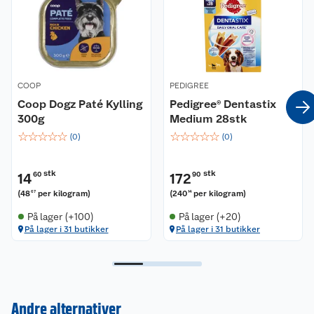
COOP
PEDIGREE
Coop Dogz Paté Kylling
Pedigree® Dentastix
300g
Medium 28stk
☆
☆
☆
☆
☆
☆
☆
☆
☆
☆
(
0
)
(
0
)
stk
stk
14
60
172
90
(
48
per kilogram
)
(
240
per kilogram
)
67
14
På lager (+100)
På lager (+20)
På lager i 31 butikker
På lager i 31 butikker
Kundeservice
Andre alternativer