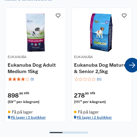
Om oss
Kontakt oss
Nyheter
Angre- og returrett
Våre butikker
Reklamasjon og garanti
Våre merkevarer
Ofte stilte spørsmål
EUKANUBA
EUKANUBA
Coop kjeder
Betalingsalternativer
Eukanuba Dog Adult
Eukanuba Dog Mature
Medium 15kg
& Senior 2,5kg
Ledige stillinger
Leveringsalternativer
Åpent kjøp
☆
☆
☆
☆
☆
☆
☆
☆
☆
☆
(
1
)
(
0
)
Bærekraft
Pakkesporing
Coop medlem
stk
stk
898
90
278
90
(
59
per kilogram
)
(
111
per kilogram
)
93
56
Sikkerhetsdatablad
Sikkerhetsdatablad
Retur av el-avfall
Trampoline
Få på lager
Få på lager
På lager i 3 butikker
På lager i 2 butikker
Samvirkelag
Kjøpsvilkår
Klikk og hent
Festdrakter til hele familien
Hagemøbler og utemøbler
Virksomheten
Personvern
Matvaregaranti
Alt til grillsesongen
Sykler og sykkelutstyr