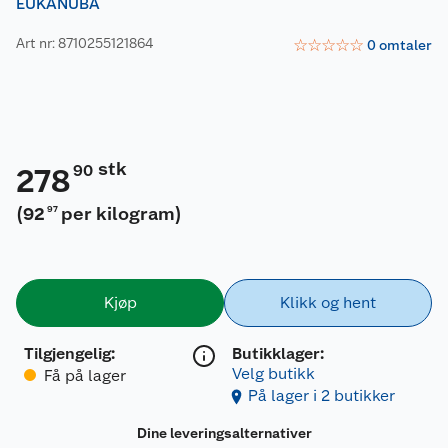
EUKANUBA
Art nr: 8710255121864
☆
☆
☆
☆
☆
0
omtaler
stk
90
278
(
92
per kilogram
)
97
Kjøp
Klikk og hent
Tilgjengelig
:
Butikklager:
Velg butikk
Få på lager
På lager i 2 butikker
Dine leveringsalternativer