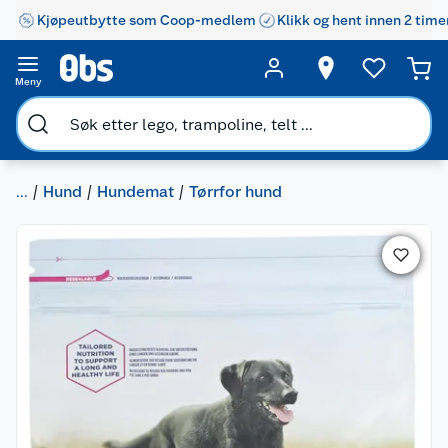
Kjøpeutbytte som Coop-medlem
Klikk og hent innen 2 time
Meny
...
Hund
Hundemat
Tørrfor hund