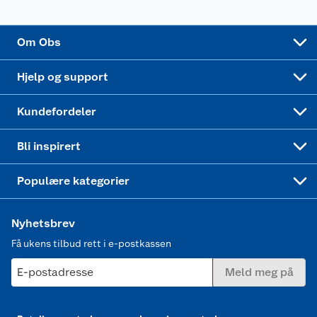
Sponsorvirksomhet
Cookies
Coop Mastercard
Velg riktig barnesykkel
LEGO
Om Obs
Leveringstid
Coop bedriftskort
Oppskrifter
Høytrykkspyler
Hjelp og support
Min kake
Ukas 4 middagstilbud
Klær
Kundefordeler
Mer inspirasjon
Symaskin
Bli inspirert
Joggesko dame
Populære kategorier
Nyhetsbrev
Få ukens tilbud rett i e-postkassen
E-postadresse
Meld meg på