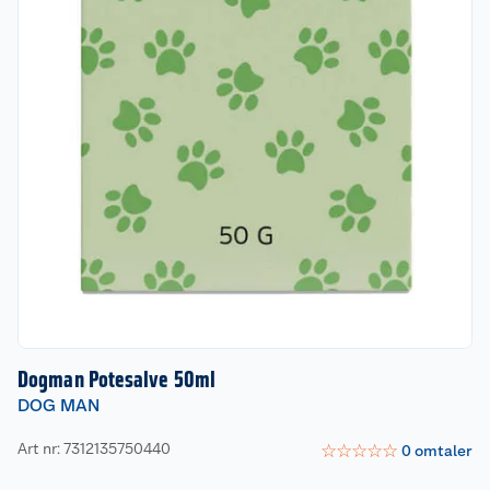
Dogman Potesalve 50ml
DOG MAN
Art nr: 7312135750440
☆
☆
☆
☆
☆
0
omtaler