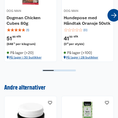
DOG MAN
DOG MAN
Dogman Chicken
Hundepose med
Cubes 80g
Håndtak Oransje 50stk
☆
☆
☆
☆
☆
☆
☆
☆
☆
☆
(
1
)
(
0
)
stk
stk
51
90
41
50
(
648
per kilogram
)
(
0
per stykk
)
75
83
På lager (+20)
På lager (+100)
På lager i 30 butikker
På lager i 28 butikker
Kundeservice
Andre alternativer
Om oss
Kontakt oss
Nyheter
Angre- og returrett
Våre butikker
Reklamasjon og garanti