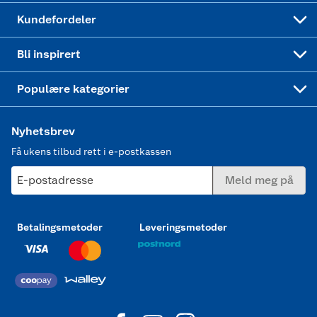
Min kake
Ukas 4 middagstilbud
Klær
Kundefordeler
Mer inspirasjon
Symaskin
Bli inspirert
Joggesko dame
Populære kategorier
Nyhetsbrev
Få ukens tilbud rett i e-postkassen
E-postadresse
Meld meg på
Betalingsmetoder
Leveringsmetoder