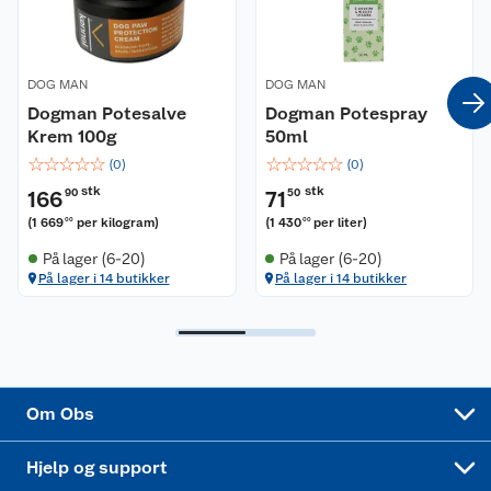
Våre merkevarer
Ofte stilte spørsmål
Coop kjeder
Betalingsalternativer
DOG MAN
DOG MAN
Dogman Potesalve
Dogman Potespray
Ledige stillinger
Krem 100g
Leveringsalternativer
50ml
Åpent kjøp
☆
☆
☆
☆
☆
☆
☆
☆
☆
☆
(
0
)
(
0
)
Bærekraft
Pakkesporing
Coop medlem
stk
stk
166
90
71
50
(
1 669
per kilogram
)
(
1 430
per liter
)
00
00
Sikkerhetsdatablad
Sikkerhetsdatablad
Retur av el-avfall
Trampoline
På lager (6-20)
På lager (6-20)
På lager i 14 butikker
På lager i 14 butikker
Samvirkelag
Kjøpsvilkår
Klikk og hent
Festdrakter til hele familien
Hagemøbler og utemøbler
Virksomheten
Personvern
Matvaregaranti
Alt til grillsesongen
Sykler og sykkelutstyr
Sponsorvirksomhet
Cookies
Coop Mastercard
Velg riktig barnesykkel
LEGO
Om Obs
Leveringstid
Coop bedriftskort
Oppskrifter
Høytrykkspyler
Hjelp og support