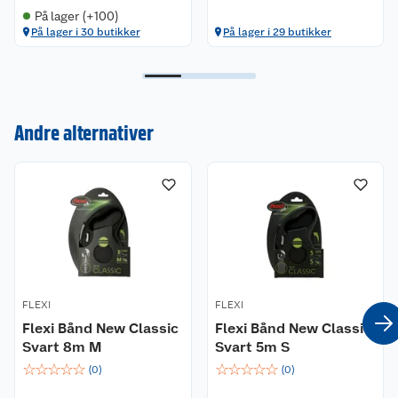
På lager (+100)
På lager i 30 butikker
På lager i 29 butikker
Kundeservice
Andre alternativer
Om oss
Kontakt oss
Nyheter
Angre- og returrett
Våre butikker
Reklamasjon og garanti
Våre merkevarer
Ofte stilte spørsmål
FLEXI
FLEXI
Coop kjeder
Betalingsalternativer
Flexi Bånd New Classic
Flexi Bånd New Classic
Svart 8m M
Svart 5m S
Ledige stillinger
Leveringsalternativer
Åpent kjøp
☆
☆
☆
☆
☆
☆
☆
☆
☆
☆
(
0
)
(
0
)
Bærekraft
Pakkesporing
Coop medlem