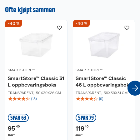
en omtale.
Ofte kjøpt sammen
-40 %
-40 %
SMARTSTORE™
SMARTSTORE™
SmartStore™ Classic 31
SmartStore™ Classic
L oppbevaringsboks
46 L oppbevaringsboks
TRANSPARENT
,
50X39X26 CM
TRANSPARENT
,
59X39X31 CM
☆
☆
☆
☆
☆
☆
☆
☆
☆
☆
(
15
)
(
9
)
SPAR 63
SPAR 79
95
40
119
40
00
00
159
199