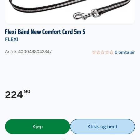
Flexi Bånd New Comfort Cord 5m S
FLEXI
Art nr: 4000498042847
☆
☆
☆
☆
☆
0
omtaler
90
224
Kjøp
Klikk og hent