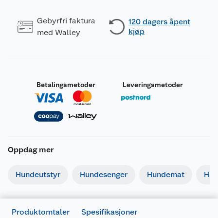
Gebyrfri faktura
120 dagers åpent
kjøp
med Walley
Betalingsmetoder
Leveringsmetoder
Oppdag mer
Generelt
Artikkelnummer
7312136876002
Hundeutstyr
Hundesenger
Hundemat
Hun
Leverandørens artikkelnummer
687600
Forpakningsmål
Produktomtaler
Spesifikasjoner