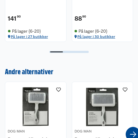
141
90
88
90
På lager (6-20)
På lager (6-20)
På lager i 27 butikker
På lager i 30 butikker
Kundeservice
Om oss
Kontakt oss
Andre alternativer
Nyheter
Angre- og returrett
Våre butikker
Reklamasjon og garanti
Våre merkevarer
Ofte stilte spørsmål
Coop kjeder
Betalingsalternativer
DOG MAN
DOG MAN