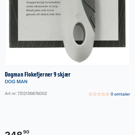
Dogman Flokefjerner 9 skjær
DOG MAN
Art nr: 7312136876002
☆
☆
☆
☆
☆
0
omtaler
90
248