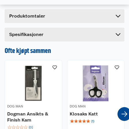
Bruttovekt
0.068 kg
Høyde
18.8 cm
Produktomtaler
Lengde
3.5 cm
Bredde
8.5 cm
Dette produktet har ikke fått noen omtale ennå.
Spesifikasjoner
Hvis du kjøper produktet får du invitasjon til å gi
en omtale.
Ofte kjøpt sammen
DOG MAN
DOG MAN
Dogman Ansikts &
Klosaks Katt
Finish Kam
☆
☆
☆
☆
☆
(
1
)
☆
☆
☆
☆
☆
(
0
)