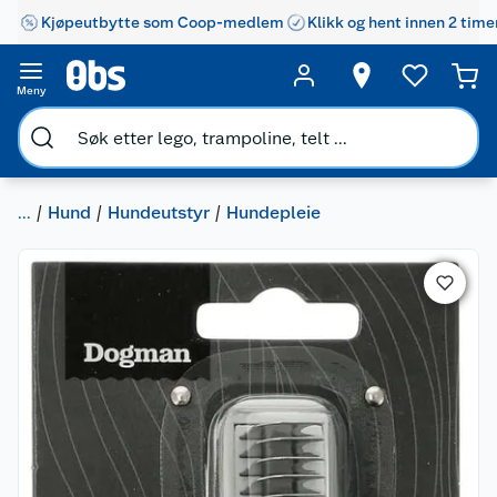
Kjøpeutbytte som Coop-medlem
Klikk og hent innen 2 time
Meny
...
Hund
Hundeutstyr
Hundepleie