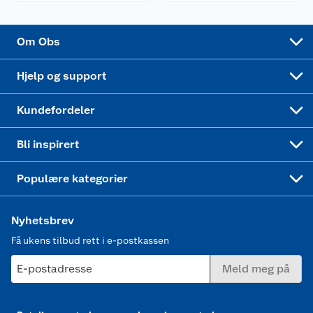
Sponsorvirksomhet
Cookies
Coop Mastercard
Velg riktig barnesykkel
LEGO
Om Obs
Leveringstid
Coop bedriftskort
Oppskrifter
Høytrykkspyler
Hjelp og support
Min kake
Ukas 4 middagstilbud
Klær
Kundefordeler
Mer inspirasjon
Symaskin
Bli inspirert
Joggesko dame
Populære kategorier
Nyhetsbrev
Få ukens tilbud rett i e-postkassen
E-postadresse
Meld meg på