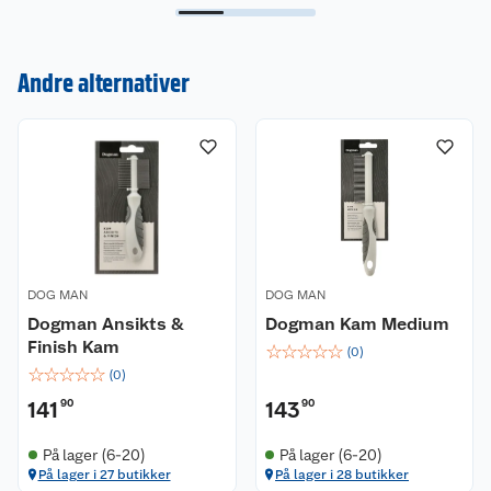
Om oss
Kontakt oss
Nyheter
Angre- og returrett
Andre alternativer
Våre butikker
Reklamasjon og garanti
Våre merkevarer
Ofte stilte spørsmål
Coop kjeder
Betalingsalternativer
Ledige stillinger
Leveringsalternativer
Åpent kjøp
DOG MAN
DOG MAN
Dogman Ansikts &
Dogman Kam Medium
Bærekraft
Pakkesporing
Coop medlem
Finish Kam
☆
☆
☆
☆
☆
(
0
)
☆
☆
☆
☆
☆
(
0
)
Sikkerhetsdatablad
Sikkerhetsdatablad
Retur av el-avfall
Trampoline
141
90
143
90
Samvirkelag
Kjøpsvilkår
Klikk og hent
Festdrakter til hele familien
Hagemøbler og utemøbler
På lager (6-20)
På lager (6-20)
På lager i 27 butikker
På lager i 28 butikker
Virksomheten
Personvern
Matvaregaranti
Alt til grillsesongen
Sykler og sykkelutstyr