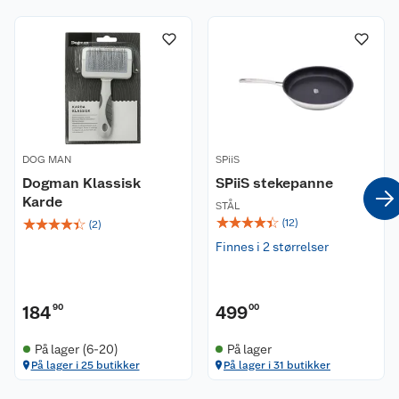
DOG MAN
SPiiS
Dogman Klassisk
SPiiS stekepanne
Karde
STÅL
☆
☆
☆
☆
☆
☆
☆
☆
☆
☆
(
12
)
(
2
)
Finnes i 2 størrelser
184
90
499
00
På lager (6-20)
På lager
På lager i 25 butikker
På lager i 31 butikker
Kundeservice