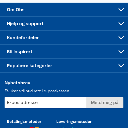
Sponsorvirksomhet
Cookies
Coop Mastercard
Velg riktig barnesykkel
LEGO
Om Obs
Leveringstid
Coop bedriftskort
Oppskrifter
Høytrykkspyler
Hjelp og support
Min kake
Ukas 4 middagstilbud
Klær
Kundefordeler
Mer inspirasjon
Symaskin
Bli inspirert
Joggesko dame
Populære kategorier
Nyhetsbrev
Få ukens tilbud rett i e-postkassen
E-postadresse
Meld meg på
Betalingsmetoder
Leveringsmetoder