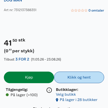
DOG MAN
Art nr: 7312137388351
☆
☆
☆
☆
☆
0
omtaler
stk
50
41
(
0
per stykk
)
83
3 FOR 2
Tilbud:
(11.05.26 - 23.08.26)
Kjøp
Klikk og hent
Tilgjengelig
:
Butikklager:
Velg butikk
På lager (+100)
På lager i 28 butikker