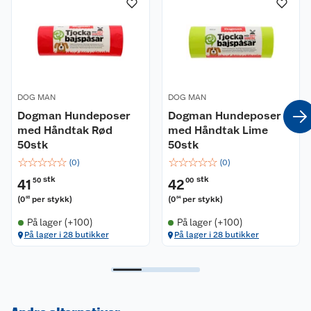
DOG MAN
DOG MAN
Dogman Hundeposer
Dogman Hundeposer
med Håndtak Rød
med Håndtak Lime
50stk
50stk
☆
☆
☆
☆
☆
☆
☆
☆
☆
☆
(
0
)
(
0
)
stk
stk
41
50
42
00
(
0
per stykk
)
(
0
per stykk
)
83
84
På lager (+100)
På lager (+100)
På lager i 28 butikker
På lager i 28 butikker
Kundeservice