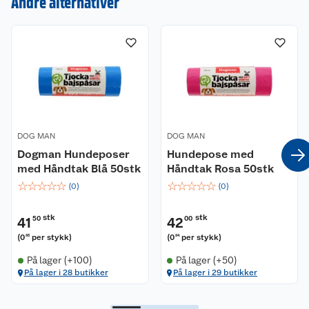
Andre alternativer
Om oss
Kontakt oss
Nyheter
Angre- og returrett
Våre butikker
Reklamasjon og garanti
Våre merkevarer
Ofte stilte spørsmål
DOG MAN
DOG MAN
Coop kjeder
Betalingsalternativer
Dogman Hundeposer
Hundepose med
med Håndtak Blå 50stk
Håndtak Rosa 50stk
Ledige stillinger
Leveringsalternativer
Åpent kjøp
☆
☆
☆
☆
☆
☆
☆
☆
☆
☆
(
0
)
(
0
)
Bærekraft
Pakkesporing
Coop medlem
stk
stk
41
50
42
00
(
0
per stykk
)
(
0
per stykk
)
83
84
Sikkerhetsdatablad
Sikkerhetsdatablad
Retur av el-avfall
Trampoline
På lager (+100)
På lager (+50)
På lager i 28 butikker
På lager i 29 butikker
Samvirkelag
Kjøpsvilkår
Klikk og hent
Festdrakter til hele familien
Hagemøbler og utemøbler