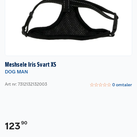
Meshsele Iris Svart XS
DOG MAN
Art nr: 7312132132003
☆
☆
☆
☆
☆
0
omtaler
90
123