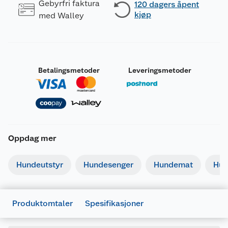
Gebyrfri faktura
120 dagers åpent
kjøp
med Walley
Betalingsmetoder
Leveringsmetoder
Oppdag mer
Generelt
Artikkelnummer
7312132132003
Hundeutstyr
Hundesenger
Hundemat
Hun
Leverandørens artikkelnummer
213200
Forpakningsmål
Produktomtaler
Spesifikasjoner
Bruttovekt
0.026 kg
Høyde
18 cm