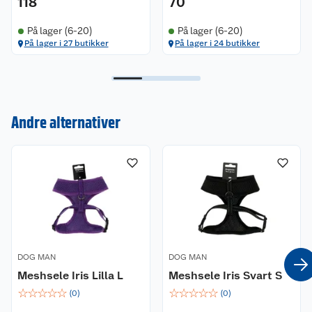
118
70
På lager (6-20)
På lager (6-20)
På lager i 27 butikker
På lager i 24 butikker
Kundeservice
Om oss
Kontakt oss
Andre alternativer
Nyheter
Angre- og returrett
Våre butikker
Reklamasjon og garanti
Våre merkevarer
Ofte stilte spørsmål
Coop kjeder
Betalingsalternativer
DOG MAN
DOG MAN
Meshsele Iris Lilla L
Meshsele Iris Svart S
Ledige stillinger
Leveringsalternativer
Åpent kjøp
☆
☆
☆
☆
☆
☆
☆
☆
☆
☆
(
0
)
(
0
)