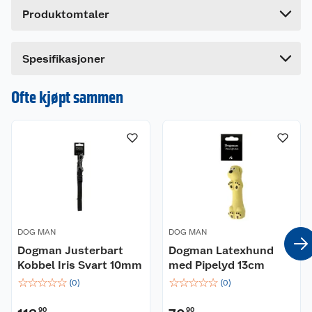
Produktomtaler
Lengde
1.6 cm
Bredde
14 cm
Dette produktet har ikke fått noen omtale ennå.
Spesifikasjoner
Hvis du kjøper produktet får du invitasjon til å gi
en omtale.
Ofte kjøpt sammen
DOG MAN
DOG MAN
Dogman Justerbart
Dogman Latexhund
Kobbel Iris Svart 10mm
med Pipelyd 13cm
☆
☆
☆
☆
☆
☆
☆
☆
☆
☆
(
0
)
(
0
)
90
90