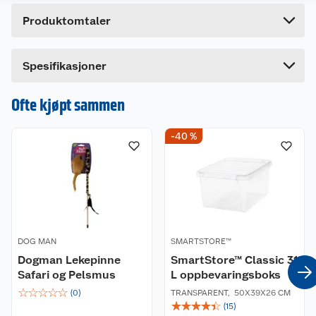
Høyde
38 cm
Produktomtaler
Lengde
4 cm
Bredde
28 cm
Dette produktet har ikke fått noen omtale ennå.
Spesifikasjoner
Hvis du kjøper produktet får du invitasjon til å gi
en omtale.
Ofte kjøpt sammen
-40 %
DOG MAN
SMARTSTORE™
Dogman Lekepinne
SmartStore™ Classic 31
Safari og Pelsmus
L oppbevaringsboks
☆
☆
☆
☆
☆
(
0
)
TRANSPARENT
,
50X39X26 CM
☆
☆
☆
☆
☆
(
15
)