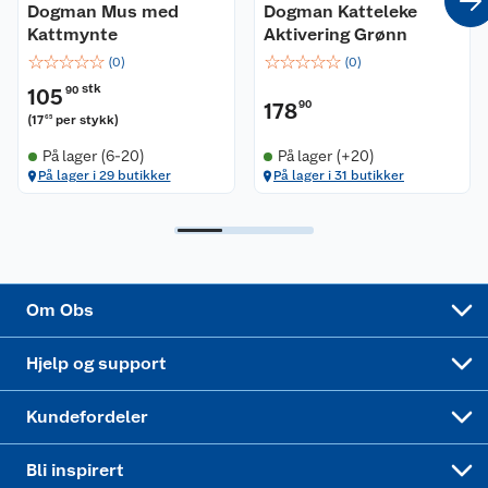
Dogman Mus med
Dogman Katteleke
Ledige stillinger
Kattmynte
Leveringsalternativer
Aktivering Grønn
Åpent kjøp
☆
☆
☆
☆
☆
☆
☆
☆
☆
☆
(
0
)
(
0
)
Bærekraft
Pakkesporing
Coop medlem
stk
105
90
178
90
(
17
per stykk
)
65
Sikkerhetsdatablad
Sikkerhetsdatablad
Retur av el-avfall
Trampoline
På lager (6-20)
På lager (+20)
På lager i 29 butikker
På lager i 31 butikker
Samvirkelag
Kjøpsvilkår
Klikk og hent
Festdrakter til hele familien
Hagemøbler og utemøbler
Virksomheten
Personvern
Matvaregaranti
Alt til grillsesongen
Sykler og sykkelutstyr
Sponsorvirksomhet
Cookies
Coop Mastercard
Velg riktig barnesykkel
LEGO
Om Obs
Leveringstid
Coop bedriftskort
Oppskrifter
Høytrykkspyler
Hjelp og support
Min kake
Ukas 4 middagstilbud
Klær
Kundefordeler
Mer inspirasjon
Symaskin
Bli inspirert