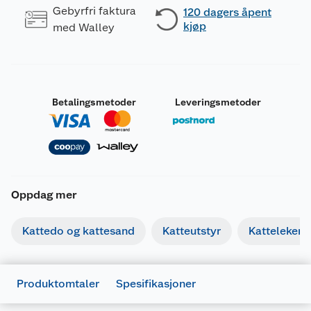
Gebyrfri faktura
120 dagers åpent
kjøp
med Walley
Betalingsmetoder
Leveringsmetoder
Oppdag mer
Generelt
Artikkelnummer
7312133313357
Kattedo og kattesand
Katteutstyr
Katteleker
Leverandørens artikkelnummer
331335
Forpakningsmål
Produktomtaler
Spesifikasjoner
Bruttovekt
0.154 kg