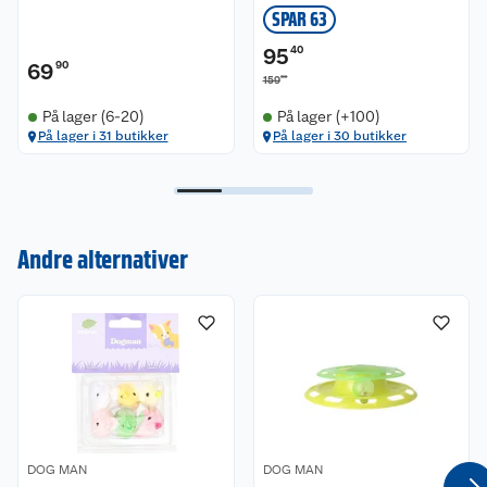
SPAR 63
95
40
69
90
00
159
På lager (6-20)
På lager (+100)
På lager i 31 butikker
På lager i 30 butikker
Kundeservice
Andre alternativer
Om oss
Kontakt oss
Nyheter
Angre- og returrett
Våre butikker
Reklamasjon og garanti
Våre merkevarer
Ofte stilte spørsmål
Coop kjeder
Betalingsalternativer
DOG MAN
DOG MAN